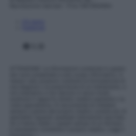
Riproduzione riservata – P.Iva 13673600964
Chi siamo
Pubblicità
Facebook
X
Instagram
ATTENZIONE: Le informazioni contenute in questo
sito sono presentate a solo scopo informativo, in
nessun caso possono costituire la formulazione di
una diagnosi o la prescrizione di un trattamento, e
non intendono e non devono in alcun modo
sostituire il rapporto diretto medico-paziente o la
visita specialistica. Si raccomanda di chiedere
sempre il parere del proprio medico curante e/o di
specialisti riguardo qualsiasi indicazione riportata.
Se si hanno dubbi o quesiti sull’uso di un farmaco
è necessario contattare il proprio medico. Leggi il
Disclaimer »