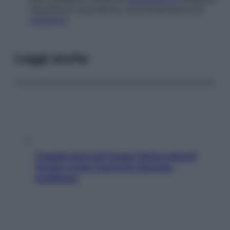
(assistenza respiratoria, somministrazione di
ossigeno
).
Leggi anche
Capelli spezzati lungo l’attaccatura?
Scopri come risolvere l’annoso
problema