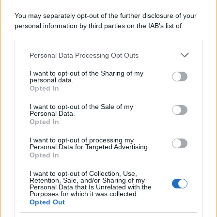
You may separately opt-out of the further disclosure of your
personal information by third parties on the IAB’s list of
downstream participants.
Personal Data Processing Opt Outs
This information may also be disclosed by us to third parties
on the IAB’s List of Downstream Participants that may further
I want to opt-out of the Sharing of my
disclose it to other third parties.
personal data.
Opted In
Please note that this website/app uses one or more Google
services and may gather and store information including but
I want to opt-out of the Sale of my
Personal Data.
not limited to your visit or usage behaviour. You may click to
Opted In
grant or deny consent to Google and its third-party tags to
use your data for below specified purposes in below Google
I want to opt-out of processing my
consent section.
Personal Data for Targeted Advertising.
Opted In
I want to opt-out of Collection, Use,
Retention, Sale, and/or Sharing of my
Personal Data that Is Unrelated with the
Purposes for which it was collected.
Opted Out