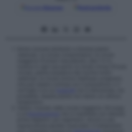
Google
Discover
Fonti preferite
Nome comune attribuito a diverse piante
velenose. Le cicute comprendono: la cicuta
maggiore (
Conium maculatum
), alta 1-2 m,
tossica in ogni sua parte; la cicuta virosa (
Cicuta
virosa
), pianta acquatica dal rizoma molto
velenoso; la cicuta minore (
Aethusa cynapium
),
che può essere confusa con il prezzemolo o il
cerfoglio e la cui
tossicità
non è dimostrata, ma
probabile. Queste piante non hanno un utilizzo
terapeutico.
Veleno ricavato dalla cicuta maggiore. Dà luogo
a un’
intossicazione
che si manifesta con disturbi
prima digestivi, poi respiratori, dovuti a una
sopravvenuta paralisi muscolare. Il trattamento
può richiedere misure di
rianimazione
d’urgenza