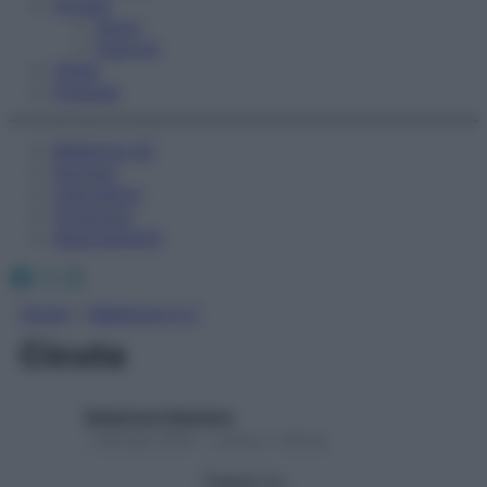
Fitness
Sport
Esercizi
Video
Podcast
Medicina AZ
Farmaci
Calcolatori
Oroscopo
Abbonamenti
Facebook
X
Instagram
Home
»
Medicina A-Z
Cicuta
Redazione Starbene
1 Gennaio 2025 – Lettura 1 minuto
Seguici su