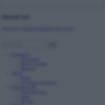
Abbonati ora!
Starbene ti regala benessere ogni mese!
Benessere
Psicologia
Rimedi naturali
Bellezza
Salute
News
Problemi e soluzioni
Alimentazione
Mangiare sano
Diete
Ricette