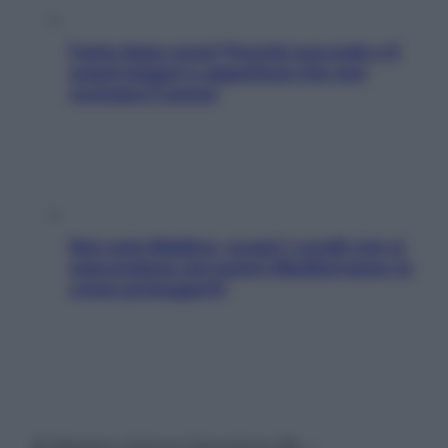
Fame dopo cena? Perché succede e 6
snack leggeri e appetitosi che non
rovinano il sonno
Non solo Maldive: scopri i coralli che si
nascondono nel nostro Mediterraneo (e
come proteggerli)
© Belpietro Edizioni Periodiche SRL –