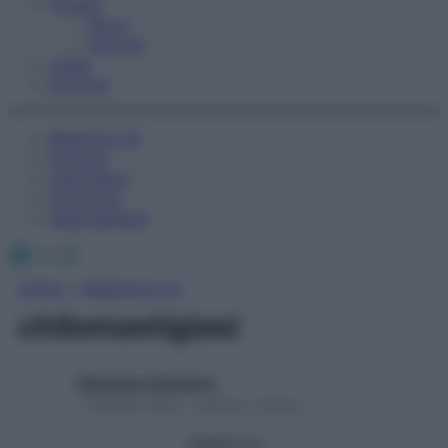
Fitness
Sport
Esercizi
Video
Podcast
Medicina AZ
Farmaci
Calcolatori
Oroscopo
Abbonamenti
Facebook
X
Instagram
Home
»
Medicina A-Z
chilomastigiasi
Redazione Starbene
1 Gennaio 2025 – Lettura 1 minuto
Seguici su