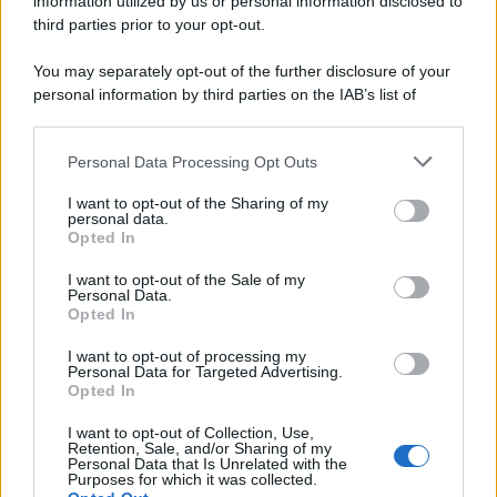
information utilized by us or personal information disclosed to
third parties prior to your opt-out.
You may separately opt-out of the further disclosure of your
personal information by third parties on the IAB’s list of
downstream participants.
Personal Data Processing Opt Outs
This information may also be disclosed by us to third parties
on the IAB’s List of Downstream Participants that may further
I want to opt-out of the Sharing of my
disclose it to other third parties.
personal data.
Opted In
Please note that this website/app uses one or more Google
services and may gather and store information including but
I want to opt-out of the Sale of my
Personal Data.
not limited to your visit or usage behaviour. You may click to
Opted In
grant or deny consent to Google and its third-party tags to
use your data for below specified purposes in below Google
I want to opt-out of processing my
consent section.
Personal Data for Targeted Advertising.
Opted In
I want to opt-out of Collection, Use,
Retention, Sale, and/or Sharing of my
Personal Data that Is Unrelated with the
Purposes for which it was collected.