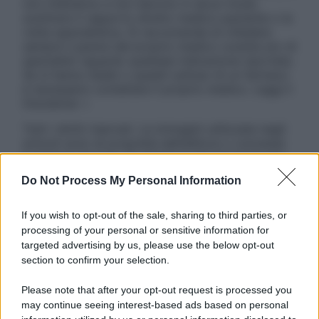
non intendono e non devono in alcun modo
sostituire il rapporto diretto medico-paziente o la
visita specialistica. Si raccomanda di chiedere
sempre il parere del proprio medico curante e/o di
specialisti riguardo qualsiasi indicazione riportata.
Se si hanno dubbi o quesiti sull’uso di un farmaco
è necessario contattare il proprio medico. Leggi il
Disclaimer »
Tutti i diritti riservati. Le immagini utilizzate negli
articoli sono di proprietà dell’editore o concesse
in licenza per l’uso. È vietata la riproduzione non
autorizzata.
Do Not Process My Personal Information
If you wish to opt-out of the sale, sharing to third parties, or
processing of your personal or sensitive information for
Informativa
targeted advertising by us, please use the below opt-out
Privacy Policy
section to confirm your selection.
Cookie Policy
Note Legali
Please note that after your opt-out request is processed you
Preferenze Privacy
may continue seeing interest-based ads based on personal