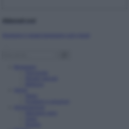
Abbonati ora!
Starbene ti regala benessere ogni mese!
Benessere
Psicologia
Rimedi naturali
Bellezza
Salute
News
Problemi e soluzioni
Alimentazione
Mangiare sano
Diete
Ricette