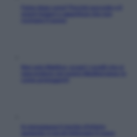
Fame dopo cena? Perché succede e 6
snack leggeri e appetitosi che non
rovinano il sonno
Non solo Maldive: scopri i coralli che si
nascondono nel nostro Mediterraneo (e
come proteggerli)
In menopausa il rischio d’infarto
aumenta: è ora di rinforzare il cuore