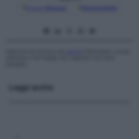
Google
Discover
Fonti preferite
Infezione da protozoi del
genere
Chilomastix
, trovati
nell’uomo e nel maiale; tali organismi non sono
patogeni.
Leggi anche