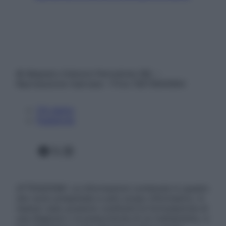
© Belpietro Edizioni Periodiche SRL –
Riproduzione riservata – P.Iva 13673600964
Chi siamo
Pubblicità
Facebook
X
Instagram
ATTENZIONE: Le informazioni contenute in questo
sito sono presentate a solo scopo informativo, in
nessun caso possono costituire la formulazione di
una diagnosi o la prescrizione di un trattamento, e