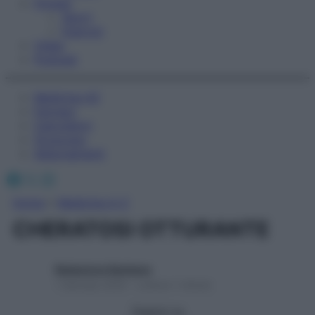
Fitness
Sport
Esercizi
Video
Podcast
Medicina AZ
Farmaci
Calcolatori
Oroscopo
Abbonamenti
Facebook
X
Instagram
Home
»
Medicina A-Z
CHERATOSI OTTURANTE
Redazione Starbene
1 Gennaio 2025 – Lettura 1 minuto
Seguici su