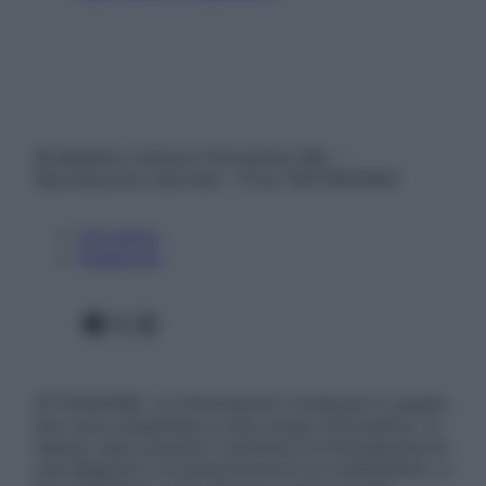
© Belpietro Edizioni Periodiche SRL –
Riproduzione riservata – P.Iva 13673600964
Chi siamo
Pubblicità
Facebook
X
Instagram
ATTENZIONE: Le informazioni contenute in questo
sito sono presentate a solo scopo informativo, in
nessun caso possono costituire la formulazione di
una diagnosi o la prescrizione di un trattamento, e