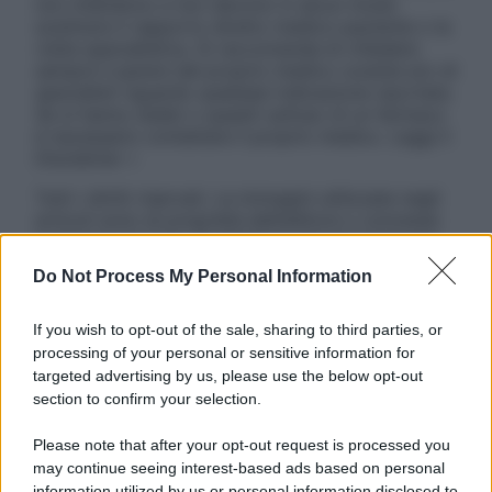
non intendono e non devono in alcun modo
sostituire il rapporto diretto medico-paziente o la
visita specialistica. Si raccomanda di chiedere
sempre il parere del proprio medico curante e/o di
specialisti riguardo qualsiasi indicazione riportata.
Se si hanno dubbi o quesiti sull’uso di un farmaco
è necessario contattare il proprio medico. Leggi il
Disclaimer »
Tutti i diritti riservati. Le immagini utilizzate negli
articoli sono di proprietà dell’editore o concesse
in licenza per l’uso. È vietata la riproduzione non
autorizzata.
Do Not Process My Personal Information
If you wish to opt-out of the sale, sharing to third parties, or
processing of your personal or sensitive information for
Informativa
targeted advertising by us, please use the below opt-out
Privacy Policy
section to confirm your selection.
Cookie Policy
Note Legali
Please note that after your opt-out request is processed you
Preferenze Privacy
may continue seeing interest-based ads based on personal
information utilized by us or personal information disclosed to