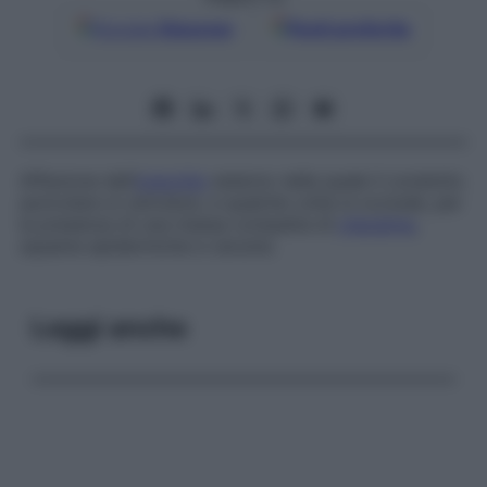
Google
Discover
Fonti preferite
Affezione dell’
orecchio
esterno nella quale il condotto
auricolare si ostruisce, e qualche volta si occlude, per
la presenza di una massa compatta di
cheratina
,
squame epidermiche e cerume.
Leggi anche