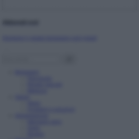
Abbonati ora!
Starbene ti regala benessere ogni mese!
Benessere
Psicologia
Rimedi naturali
Bellezza
Salute
News
Problemi e soluzioni
Alimentazione
Mangiare sano
Diete
Ricette