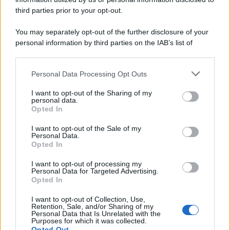
third parties prior to your opt-out.
You may separately opt-out of the further disclosure of your
personal information by third parties on the IAB’s list of
downstream participants.
Personal Data Processing Opt Outs
This information may also be disclosed by us to third parties
on the IAB’s List of Downstream Participants that may further
I want to opt-out of the Sharing of my
disclose it to other third parties.
personal data.
Opted In
Please note that this website/app uses one or more Google
services and may gather and store information including but
I want to opt-out of the Sale of my
Personal Data.
not limited to your visit or usage behaviour. You may click to
Opted In
grant or deny consent to Google and its third-party tags to
use your data for below specified purposes in below Google
I want to opt-out of processing my
consent section.
Personal Data for Targeted Advertising.
Opted In
I want to opt-out of Collection, Use,
Retention, Sale, and/or Sharing of my
Personal Data that Is Unrelated with the
Purposes for which it was collected.
Opted Out