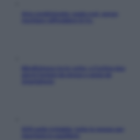
Aria condizionata: usala così, senza
rischiare raffreddore & Co.
Mindfulness tra le vette: a Cortina due
giorni lontani da stress e ansia da
smartphone
SOS pelle irritabile: tutte le mosse per
riportarla in equilibrio