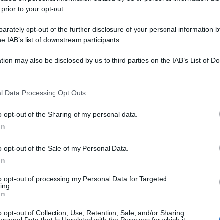
 prior to your opt-out.
rately opt-out of the further disclosure of your personal information by
he IAB’s list of downstream participants.
tion may also be disclosed by us to third parties on the IAB’s List of 
 that may further disclose it to other third parties.
 that this website/app uses one or more Google services and may gath
l Data Processing Opt Outs
including but not limited to your visit or usage behaviour. You may click 
 to Google and its third-party tags to use your data for below specifi
o opt-out of the Sharing of my personal data.
ogle consent section.
In
o opt-out of the Sale of my Personal Data.
In
to opt-out of processing my Personal Data for Targeted
ing.
In
o opt-out of Collection, Use, Retention, Sale, and/or Sharing
ersonal Data that Is Unrelated with the Purposes for which it