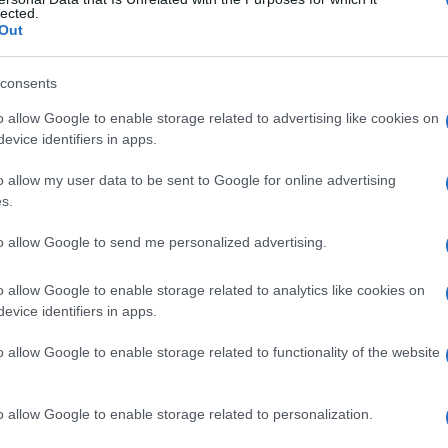
usi
lected.
Out
consents
Le
o allow Google to enable storage related to advertising like cookies on
evice identifiers in apps.
ti preferite
o allow my user data to be sent to Google for online advertising
s.
to allow Google to send me personalized advertising.
o allow Google to enable storage related to analytics like cookies on
iduzione dello spessore della
cornea
al fine di
evice identifiers in apps.
ndo così
miopia
e
ipermetropia
. Per correggere la
centrale, come se si togliesse dall’
occhio
del
o allow Google to enable storage related to functionality of the website
 spessore della periferia corneale, allo scopo di
o allow Google to enable storage related to personalization.
le.