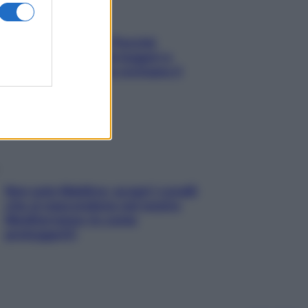
Fame dopo cena? Perché
succede e 6 snack leggeri e
appetitosi che non rovinano il
sonno
Non solo Maldive: scopri i coralli
che si nascondono nel nostro
Mediterraneo (e come
proteggerli)