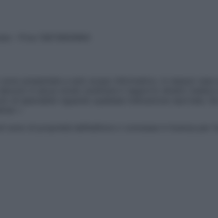
vata – P.Iva 13673600964
sono presentate a solo scopo informativo, in nessun caso p
devono in alcun modo sostituire il rapporto diretto medico-p
 di specialisti riguardo qualsiasi indicazione riportata. Se
aimer »
ticoli sono di proprietà dell’editore o concesse in licenza per 