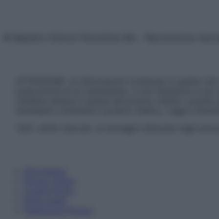
© Belpietro Edizioni Periodiche SRL – Riproduzione riser
ATTENZIONE: Le informazioni contenute in questo sito 
prescrizione di un trattamento, e non intendono e non 
chiedere sempre il parere del proprio medico curante e/o
necessario contattare il proprio medico. Leggi il Discl
Tutti i diritti riservati. Le immagini utilizzate negli ar
Informativa
Privacy Policy
Cookie Policy
Note Legali
Preferenze Privacy