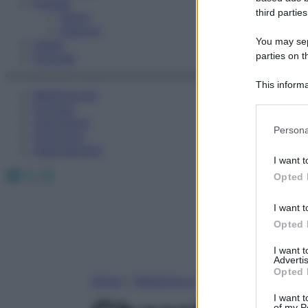
Fitness
third parties
Sport
Esercizi
You may sepa
Video
parties on t
Podcast
This informa
Medicina AZ
Participants
Farmaci
Calcolatori
Please note
Persona
Oroscopo
information 
Abbonamenti
deny consent
I want t
in below Go
Facebook
X
Instagram
Opted 
I want t
Opted 
I want 
Advertis
Opted 
Home
»
Medicina A-Z
I want t
of my P