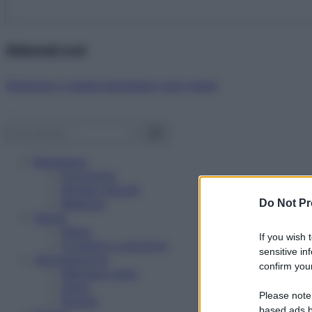
Abbonati ora!
Starbene ti regala benessere ogni mese!
Benessere
Psicologia
Rimedi naturali
Bellezza
Do Not Pr
Salute
News
If you wish 
Problemi e soluzioni
sensitive in
Alimentazione
confirm your
Mangiare sano
Diete
Please note
Ricette
based ads b