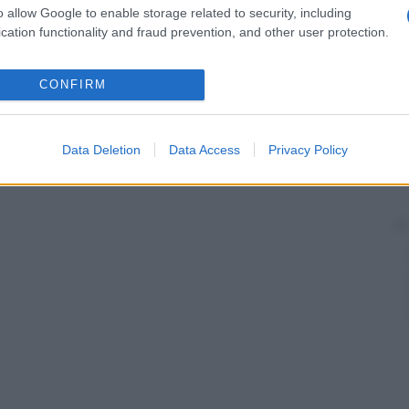
e e richiede la permanenza in ospedale per un
o allow Google to enable storage related to security, including
i. La cheratomileusi è una tecnica complessa e poco
cation functionality and fraud prevention, and other user protection.
 soddisfacenti.
CONFIRM
Data Deletion
Data Access
Privacy Policy