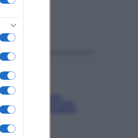
ggi anche
Capelli spezzati lungo
l’attaccatura? Scopri come
risolvere l’annoso problema