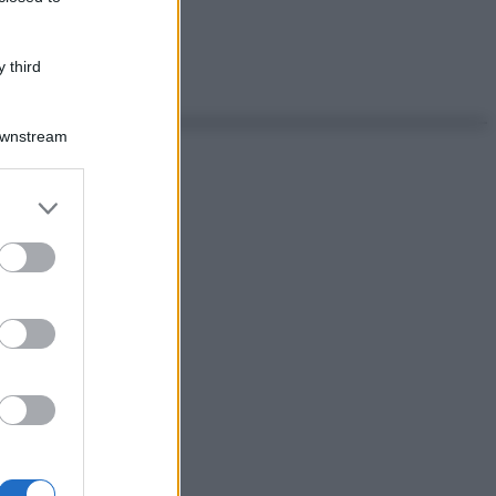
 third
Downstream
er and store
to grant or
ed purposes