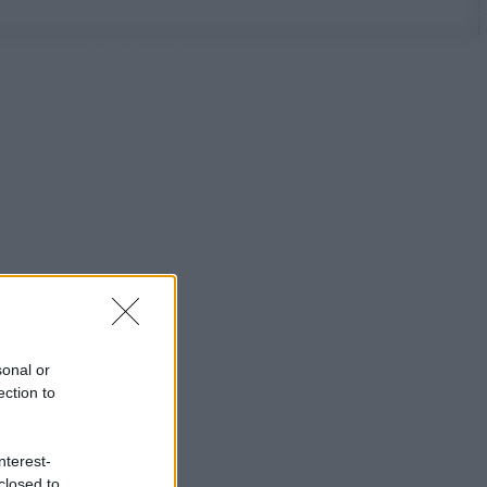
sonal or
ection to
nterest-
closed to