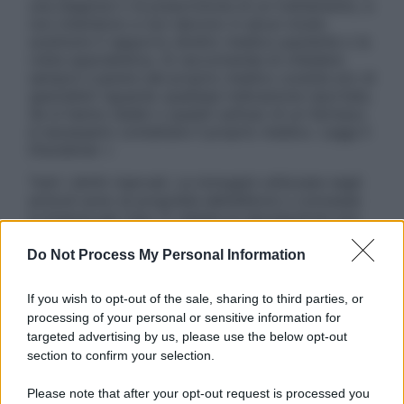
una diagnosi o la prescrizione di un trattamento, e
non intendono e non devono in alcun modo
sostituire il rapporto diretto medico-paziente o la
visita specialistica. Si raccomanda di chiedere
sempre il parere del proprio medico curante e/o di
specialisti riguardo qualsiasi indicazione riportata.
Se si hanno dubbi o quesiti sull’uso di un farmaco
è necessario contattare il proprio medico. Leggi il
Disclaimer »
Tutti i diritti riservati. Le immagini utilizzate negli
articoli sono di proprietà dell’editore o concesse
in licenza per l’uso. È vietata la riproduzione non
autorizzata.
Do Not Process My Personal Information
If you wish to opt-out of the sale, sharing to third parties, or
Informativa
processing of your personal or sensitive information for
Privacy Policy
targeted advertising by us, please use the below opt-out
Cookie Policy
section to confirm your selection.
Note Legali
Preferenze Privacy
Please note that after your opt-out request is processed you