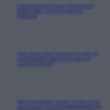
Capelli spezzati lungo l’attaccatura?
Scopri come risolvere l’annoso
problema
Fame dopo cena? Perché succede e 6
snack leggeri e appetitosi che non
rovinano il sonno
Non solo Maldive: scopri i coralli che si
nascondono nel nostro Mediterraneo (e