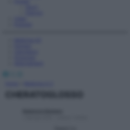
Fitness
Sport
Esercizi
Video
Podcast
Medicina AZ
Farmaci
Calcolatori
Oroscopo
Abbonamenti
Facebook
X
Instagram
Home
»
Medicina A-Z
CHERATOGLOSSO
Redazione Starbene
1 Gennaio 2025 – Lettura 1 minuto
Seguici su