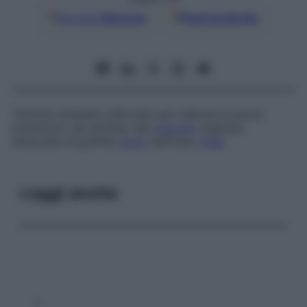
Google
Discover
Fonti preferite
Termine obsoleto utilizzato per indicare la parte
posteriore, più grande, del
muscolo
ioglosso,
attaccata al grande
corno
dell’osso
ioide
.
Leggi anche