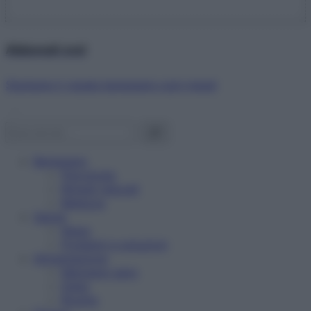
Abbonati ora!
Starbene ti regala benessere ogni mese!
Benessere
Psicologia
Rimedi naturali
Bellezza
Salute
News
Problemi e soluzioni
Alimentazione
Mangiare sano
Diete
Ricette