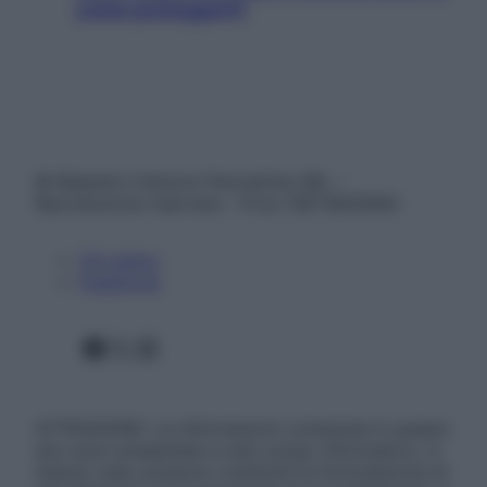
come proteggerli)
© Belpietro Edizioni Periodiche SRL –
Riproduzione riservata – P.Iva 13673600964
Chi siamo
Pubblicità
Facebook
X
Instagram
ATTENZIONE: Le informazioni contenute in questo
sito sono presentate a solo scopo informativo, in
nessun caso possono costituire la formulazione di