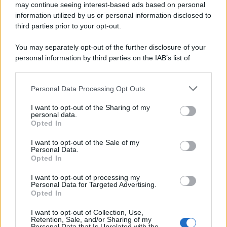
may continue seeing interest-based ads based on personal
information utilized by us or personal information disclosed to
third parties prior to your opt-out.
You may separately opt-out of the further disclosure of your
personal information by third parties on the IAB’s list of
downstream participants.
Personal Data Processing Opt Outs
This information may also be disclosed by us to third parties
on the IAB’s List of Downstream Participants that may further
I want to opt-out of the Sharing of my
disclose it to other third parties.
personal data.
Opted In
Please note that this website/app uses one or more Google
services and may gather and store information including but
I want to opt-out of the Sale of my
Personal Data.
not limited to your visit or usage behaviour. You may click to
Opted In
grant or deny consent to Google and its third-party tags to
use your data for below specified purposes in below Google
I want to opt-out of processing my
consent section.
Personal Data for Targeted Advertising.
Opted In
I want to opt-out of Collection, Use,
Retention, Sale, and/or Sharing of my
Personal Data that Is Unrelated with the