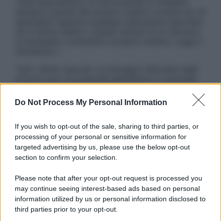
visita specialistica. Si raccomanda di chiedere
sempre il parere del proprio medico curante e/o di
specialisti riguardo qualsiasi indicazione riportata.
Se si hanno dubbi o quesiti sull’uso di un farmaco
è necessario contattare il proprio medico. Leggi il
Disclaimer »
Tutti i diritti riservati. Le immagini utilizzate negli
articoli sono di proprietà dell’editore o concesse
in licenza per l’uso. È vietata la riproduzione non
autorizzata.
Do Not Process My Personal Information
If you wish to opt-out of the sale, sharing to third parties, or
processing of your personal or sensitive information for
Informativa
targeted advertising by us, please use the below opt-out
Privacy Policy
section to confirm your selection.
Cookie Policy
Note Legali
Please note that after your opt-out request is processed you
Preferenze Privacy
may continue seeing interest-based ads based on personal
information utilized by us or personal information disclosed to
third parties prior to your opt-out.