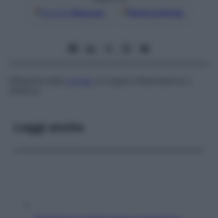
Google
Discover
Fonti preferite
Affezione della
cornea
, di origine infiammatoria o
infettiva.
Leggi anche