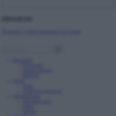
Abbonati ora!
Starbene ti regala benessere ogni mese!
Benessere
Psicologia
Rimedi naturali
Bellezza
Salute
News
Problemi e soluzioni
Alimentazione
Mangiare sano
Diete
Ricette