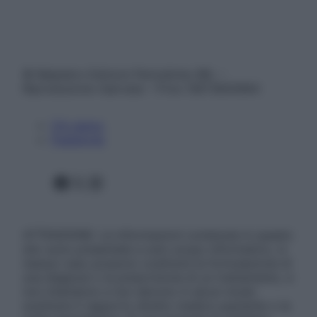
© Belpietro Edizioni Periodiche SRL –
Riproduzione riservata – P.Iva 13673600964
Chi siamo
Pubblicità
Facebook
X
Instagram
ATTENZIONE: Le informazioni contenute in questo
sito sono presentate a solo scopo informativo, in
nessun caso possono costituire la formulazione di
una diagnosi o la prescrizione di un trattamento, e
non intendono e non devono in alcun modo
sostituire il rapporto diretto medico-paziente o la