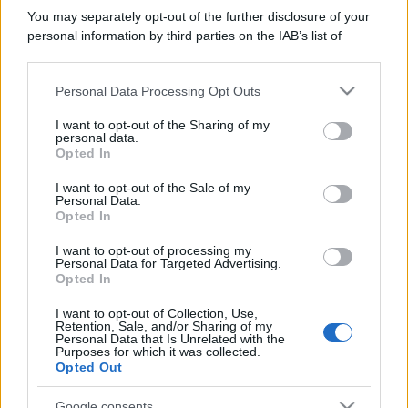
You may separately opt-out of the further disclosure of your
personal information by third parties on the IAB’s list of
downstream participants.
Personal Data Processing Opt Outs
This information may also be disclosed by us to third parties
on the IAB’s List of Downstream Participants that may further
I want to opt-out of the Sharing of my
disclose it to other third parties.
personal data.
Opted In
Please note that this website/app uses one or more Google
services and may gather and store information including but
I want to opt-out of the Sale of my
Personal Data.
not limited to your visit or usage behaviour. You may click to
Opted In
grant or deny consent to Google and its third-party tags to
use your data for below specified purposes in below Google
I want to opt-out of processing my
consent section.
Personal Data for Targeted Advertising.
Opted In
I want to opt-out of Collection, Use,
Retention, Sale, and/or Sharing of my
Personal Data that Is Unrelated with the
Purposes for which it was collected.
Opted Out
Google consents