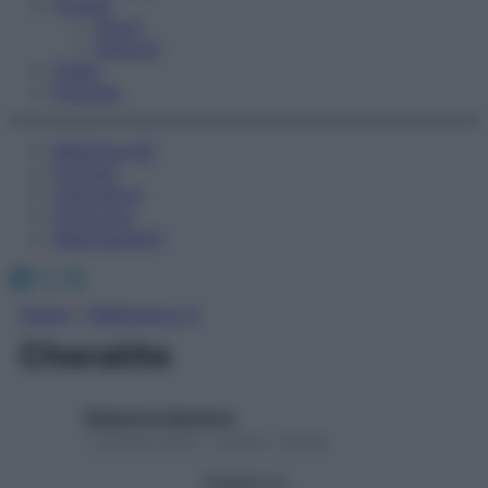
Fitness
Sport
Esercizi
Video
Podcast
Medicina AZ
Farmaci
Calcolatori
Oroscopo
Abbonamenti
Facebook
X
Instagram
Home
»
Medicina A-Z
Cheratite
Redazione Starbene
1 Gennaio 2025 – Lettura 1 minuto
Seguici su