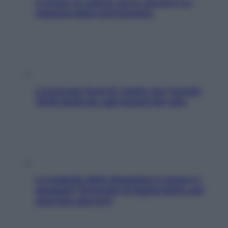
Contare le calorie serve ancora? La
risposta della nutrizionista
L’oroscopo food di Jupiter per l’estate
2026 dedicato agli amanti del cibo
La trappola della dopamina ti segue in
spiaggia? Strategie di digital detox per
staccare davvero