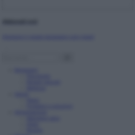
Abbonati ora!
Starbene ti regala benessere ogni mese!
Benessere
Psicologia
Rimedi naturali
Bellezza
Salute
News
Problemi e soluzioni
Alimentazione
Mangiare sano
Diete
Ricette