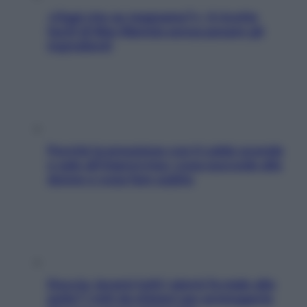
«Oggi che se magnamo?»: 4 ricette
facili di Max Mariola senza pesare gli
ingredienti
Perché la pressione con il caldo scende
e sale all’improvviso: cosa succede alle
donne e cosa fare subito
Doccia, lavarsi tutti i giorni fa male alla
pelle? I miti da sfatare per proteggerla