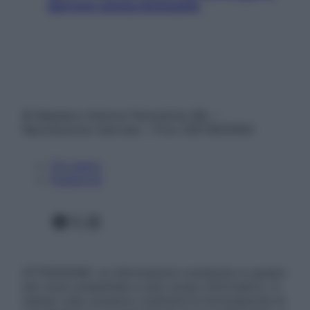
davvero senza stressarla
© Belpietro Edizioni Periodiche SRL –
Riproduzione riservata – P.Iva 13673600964
Chi siamo
Pubblicità
Facebook
X
Instagram
ATTENZIONE: Le informazioni contenute in questo
sito sono presentate a solo scopo informativo, in
nessun caso possono costituire la formulazione di