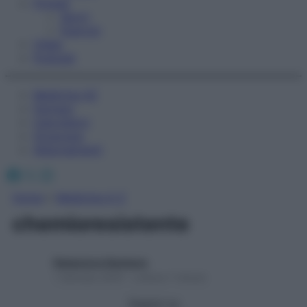
Fitness
Sport
Esercizi
Video
Podcast
Medicina AZ
Farmaci
Calcolatori
Oroscopo
Abbonamenti
Facebook
X
Instagram
Home
»
Medicina A-Z
chemioresistente
Redazione Starbene
1 Gennaio 2025 – Lettura 1 minuto
Seguici su