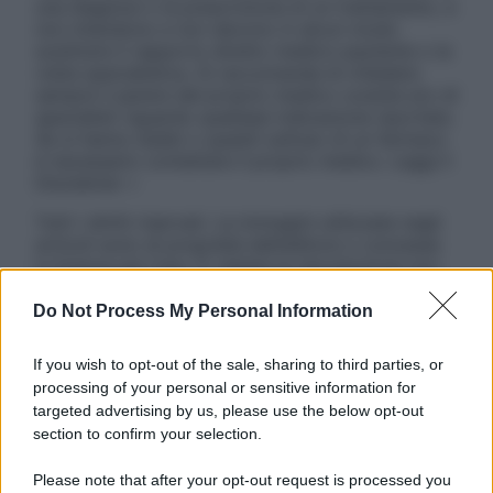
una diagnosi o la prescrizione di un trattamento, e
non intendono e non devono in alcun modo
sostituire il rapporto diretto medico-paziente o la
visita specialistica. Si raccomanda di chiedere
sempre il parere del proprio medico curante e/o di
specialisti riguardo qualsiasi indicazione riportata.
Se si hanno dubbi o quesiti sull’uso di un farmaco
è necessario contattare il proprio medico. Leggi il
Disclaimer »
Tutti i diritti riservati. Le immagini utilizzate negli
articoli sono di proprietà dell’editore o concesse
in licenza per l’uso. È vietata la riproduzione non
autorizzata.
Do Not Process My Personal Information
If you wish to opt-out of the sale, sharing to third parties, or
Informativa
processing of your personal or sensitive information for
Privacy Policy
targeted advertising by us, please use the below opt-out
Cookie Policy
section to confirm your selection.
Note Legali
Preferenze Privacy
Please note that after your opt-out request is processed you