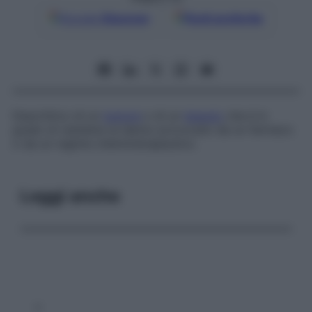
Google
Discover
Fonti preferite
Descrittivo di un
tumore
o di un
tessuto
che è in
grado di resistere al danno provocato da un farmaco
o da un regime chemioterapeutico.
Leggi anche