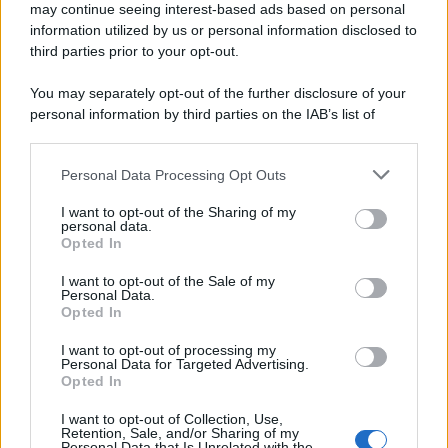
may continue seeing interest-based ads based on personal
information utilized by us or personal information disclosed to
third parties prior to your opt-out.
You may separately opt-out of the further disclosure of your
personal information by third parties on the IAB’s list of
downstream participants.
Personal Data Processing Opt Outs
This information may also be disclosed by us to third parties
on the IAB’s List of Downstream Participants that may further
I want to opt-out of the Sharing of my
disclose it to other third parties.
personal data.
Opted In
Please note that this website/app uses one or more Google
services and may gather and store information including but
I want to opt-out of the Sale of my
Personal Data.
not limited to your visit or usage behaviour. You may click to
Opted In
grant or deny consent to Google and its third-party tags to
use your data for below specified purposes in below Google
I want to opt-out of processing my
consent section.
Personal Data for Targeted Advertising.
Opted In
I want to opt-out of Collection, Use,
Retention, Sale, and/or Sharing of my
Personal Data that Is Unrelated with the