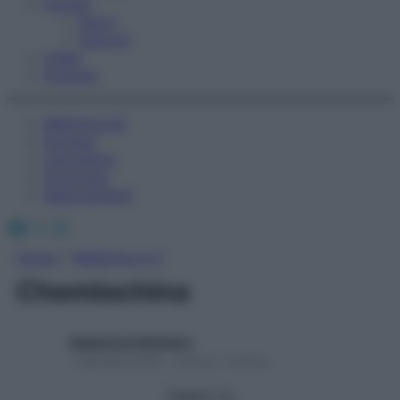
Fitness
Sport
Esercizi
Video
Podcast
Medicina AZ
Farmaci
Calcolatori
Oroscopo
Abbonamenti
Facebook
X
Instagram
Home
»
Medicina A-Z
Chemiochina
Redazione Starbene
1 Gennaio 2025 – Lettura 1 minuto
Seguici su