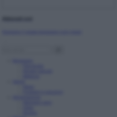
Abbonati ora!
Starbene ti regala benessere ogni mese!
Benessere
Psicologia
Rimedi naturali
Bellezza
Salute
News
Problemi e soluzioni
Alimentazione
Mangiare sano
Diete
Ricette