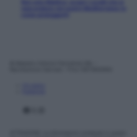
Non solo Maldive: scopri i coralli che si
nascondono nel nostro Mediterraneo (e
come proteggerli)
© Belpietro Edizioni Periodiche SRL –
Riproduzione riservata – P.Iva 13673600964
Chi siamo
Pubblicità
Facebook
X
Instagram
ATTENZIONE: Le informazioni contenute in questo