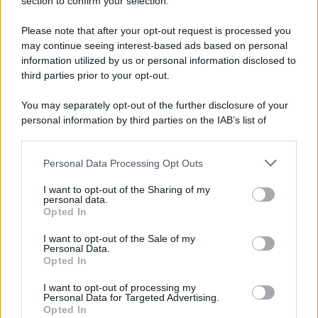
Note Legali
section to confirm your selection.
Preferenze Privacy
Please note that after your opt-out request is processed you
may continue seeing interest-based ads based on personal
information utilized by us or personal information disclosed to
third parties prior to your opt-out.
You may separately opt-out of the further disclosure of your
personal information by third parties on the IAB’s list of
downstream participants.
Personal Data Processing Opt Outs
This information may also be disclosed by us to third parties
on the IAB’s List of Downstream Participants that may further
I want to opt-out of the Sharing of my
disclose it to other third parties.
personal data.
Opted In
Please note that this website/app uses one or more Google
services and may gather and store information including but
I want to opt-out of the Sale of my
Personal Data.
not limited to your visit or usage behaviour. You may click to
Opted In
grant or deny consent to Google and its third-party tags to
use your data for below specified purposes in below Google
I want to opt-out of processing my
consent section.
Personal Data for Targeted Advertising.
Opted In