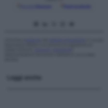
Google
Discover
Fonti preferite
Citochina (
molecola
del
sistema immunitario
) il cui più
importante effetto è di favorire la migrazione di
cellule (linfociti,
monociti
,
granulociti
)
determinandone l’accumulo nell’area in cui è stata
secreta.
Leggi anche