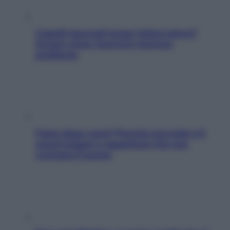
Capelli spezzati lungo l’attaccatura?
Scopri come risolvere l’annoso
problema
Fame dopo cena? Perché succede e 6
snack leggeri e appetitosi che non
rovinano il sonno