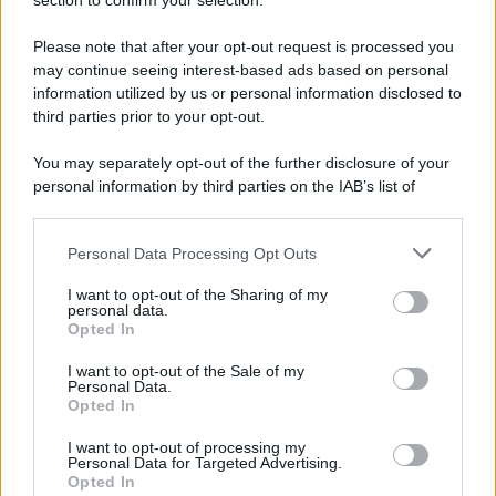
Note Legali
section to confirm your selection.
Preferenze Privacy
Please note that after your opt-out request is processed you
may continue seeing interest-based ads based on personal
information utilized by us or personal information disclosed to
third parties prior to your opt-out.
You may separately opt-out of the further disclosure of your
personal information by third parties on the IAB’s list of
downstream participants.
Personal Data Processing Opt Outs
This information may also be disclosed by us to third parties
on the IAB’s List of Downstream Participants that may further
I want to opt-out of the Sharing of my
disclose it to other third parties.
personal data.
Opted In
Please note that this website/app uses one or more Google
services and may gather and store information including but
I want to opt-out of the Sale of my
Personal Data.
not limited to your visit or usage behaviour. You may click to
Opted In
grant or deny consent to Google and its third-party tags to
use your data for below specified purposes in below Google
I want to opt-out of processing my
consent section.
Personal Data for Targeted Advertising.
Opted In