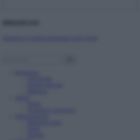
Abbonati ora!
Starbene ti regala benessere ogni mese!
Benessere
Psicologia
Rimedi naturali
Bellezza
Salute
News
Problemi e soluzioni
Alimentazione
Mangiare sano
Diete
Ricette