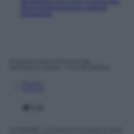
Mindfulness tra le vette: a Cortina due
giorni lontani da stress e ansia da
smartphone
© Belpietro Edizioni Periodiche SRL –
Riproduzione riservata – P.Iva 13673600964
Chi siamo
Pubblicità
Facebook
X
Instagram
ATTENZIONE: Le informazioni contenute in questo