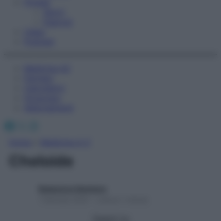
Fitness
Sport
Esercizi
Video
Podcast
Medicina AZ
Farmaci
Calcolatori
Oroscopo
Abbonamenti
Facebook
X
Instagram
Home
»
Medicina A-Z
Cheloide
Redazione Starbene
1 Gennaio 2025 – Lettura 1 minuto
Seguici su