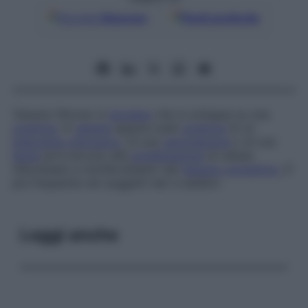
Google
Discover
Fonti preferite
Tessuto fibroso in
eccesso
che si sviluppa su una
cicatrice
. In
genere
appare sulla
cicatrice
di un
intervento chirurgico
, di una
vaccinazione
o di una
ferita
ed è dovuto alla
proliferazione
di cellule
(fibroblasti e miofibroblasti) del
tessuto connettivo
. È
più frequente nei soggetti neri e asiatici.
Leggi anche