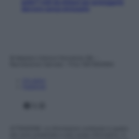
pelle? I miti da sfatare per proteggerla
davvero senza stressarla
© Belpietro Edizioni Periodiche SRL –
Riproduzione riservata – P.Iva 13673600964
Chi siamo
Pubblicità
Facebook
X
Instagram
ATTENZIONE: Le informazioni contenute in questo
sito sono presentate a solo scopo informativo, in