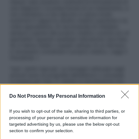
nessun caso possono costituire la formulazione di
una diagnosi o la prescrizione di un trattamento, e
non intendono e non devono in alcun modo
sostituire il rapporto diretto medico-paziente o la
visita specialistica. Si raccomanda di chiedere
sempre il parere del proprio medico curante e/o di
specialisti riguardo qualsiasi indicazione riportata.
Se si hanno dubbi o quesiti sull’uso di un farmaco
è necessario contattare il proprio medico. Leggi il
Disclaimer »
Tutti i diritti riservati. Le immagini utilizzate negli
articoli sono di proprietà dell’editore o concesse
in licenza per l’uso. È vietata la riproduzione non
autorizzata.
Do Not Process My Personal Information
If you wish to opt-out of the sale, sharing to third parties, or
Informativa
processing of your personal or sensitive information for
Privacy Policy
targeted advertising by us, please use the below opt-out
Cookie Policy
section to confirm your selection.
Note Legali