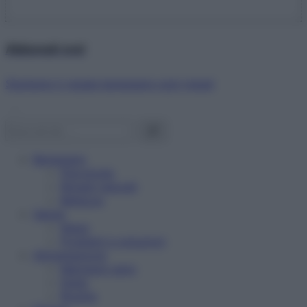
Abbonati ora!
Starbene ti regala benessere ogni mese!
Benessere
Psicologia
Rimedi naturali
Bellezza
Salute
News
Problemi e soluzioni
Alimentazione
Mangiare sano
Diete
Ricette