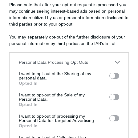
Preferenze Privacy
Please note that after your opt-out request is processed you
may continue seeing interest-based ads based on personal
information utilized by us or personal information disclosed to
third parties prior to your opt-out.
You may separately opt-out of the further disclosure of your
personal information by third parties on the IAB’s list of
downstream participants.
Personal Data Processing Opt Outs
This information may also be disclosed by us to third parties
on the IAB’s List of Downstream Participants that may further
I want to opt-out of the Sharing of my
disclose it to other third parties.
personal data.
Opted In
Please note that this website/app uses one or more Google
services and may gather and store information including but
I want to opt-out of the Sale of my
Personal Data.
not limited to your visit or usage behaviour. You may click to
Opted In
grant or deny consent to Google and its third-party tags to
use your data for below specified purposes in below Google
I want to opt-out of processing my
consent section.
Personal Data for Targeted Advertising.
Opted In
I want to opt-out of Collection, Use,