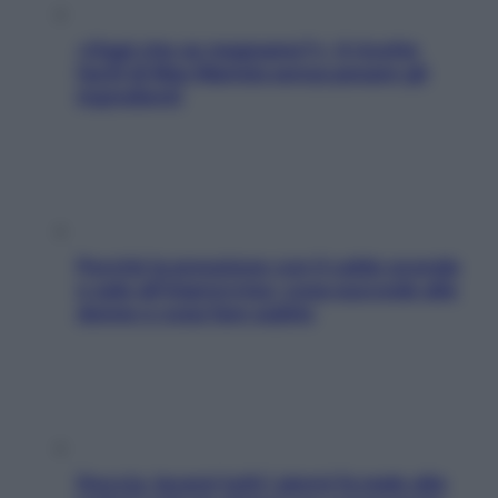
«Oggi che se magnamo?»: 4 ricette
facili di Max Mariola senza pesare gli
ingredienti
Perché la pressione con il caldo scende
e sale all’improvviso: cosa succede alle
donne e cosa fare subito
Doccia, lavarsi tutti i giorni fa male alla