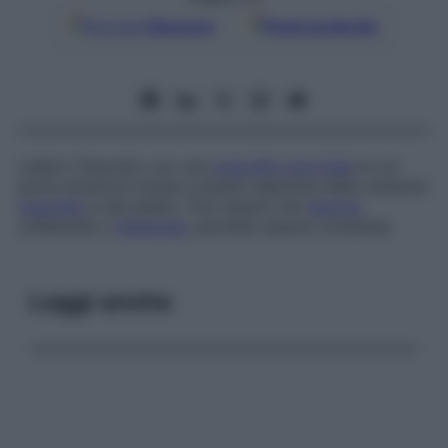
Google
Discover
Fonti preferite
Labbro fissurato con una
mascella
anormale
la cui
parte anteriore tende a essere separata dalla restante
mascella
e dal palato. Può essere una
lesione
unilaterale o
bilaterale
, parziale oppure completa.
Leggi anche