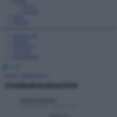
Fitness
Sport
Esercizi
Video
Podcast
Medicina AZ
Farmaci
Calcolatori
Oroscopo
Abbonamenti
Facebook
X
Instagram
Home
»
Medicina A-Z
cheiloalveoloschisi
Redazione Starbene
1 Gennaio 2025 – Lettura 1 minuto
Seguici su