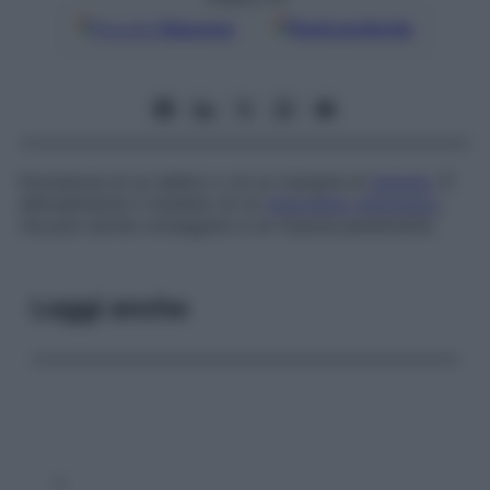
Google
Discover
Fonti preferite
Escissione di un labbro o di un margine di
tessuto
. È
abitualmente il risultato di un
intervento chirurgico
,
ma può anche conseguire a un trauma penetrante.
Leggi anche