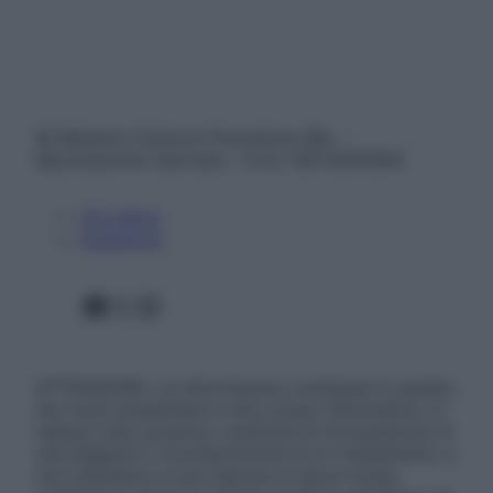
© Belpietro Edizioni Periodiche SRL –
Riproduzione riservata – P.Iva 13673600964
Chi siamo
Pubblicità
Facebook
X
Instagram
ATTENZIONE: Le informazioni contenute in questo
sito sono presentate a solo scopo informativo, in
nessun caso possono costituire la formulazione di
una diagnosi o la prescrizione di un trattamento, e
non intendono e non devono in alcun modo