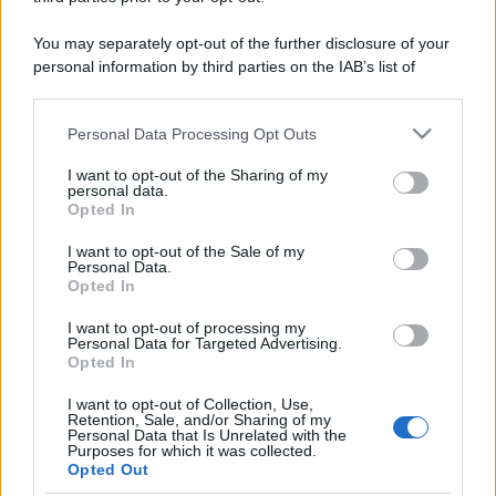
You may separately opt-out of the further disclosure of your
personal information by third parties on the IAB’s list of
downstream participants.
Personal Data Processing Opt Outs
This information may also be disclosed by us to third parties
on the IAB’s List of Downstream Participants that may further
I want to opt-out of the Sharing of my
disclose it to other third parties.
personal data.
Opted In
Please note that this website/app uses one or more Google
services and may gather and store information including but
I want to opt-out of the Sale of my
Personal Data.
not limited to your visit or usage behaviour. You may click to
Opted In
grant or deny consent to Google and its third-party tags to
use your data for below specified purposes in below Google
I want to opt-out of processing my
consent section.
Personal Data for Targeted Advertising.
Opted In
I want to opt-out of Collection, Use,
Retention, Sale, and/or Sharing of my
Personal Data that Is Unrelated with the
Purposes for which it was collected.
Opted Out