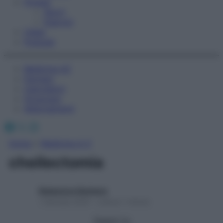
Fitness
Sport
Esercizi
Video
Podcast
Medicina AZ
Farmaci
Calcolatori
Oroscopo
Abbonamenti
Facebook
X
Instagram
Home
»
Medicina A-Z
cheilectomia
Redazione Starbene
1 Gennaio 2025 – Lettura 1 minuto
Seguici su