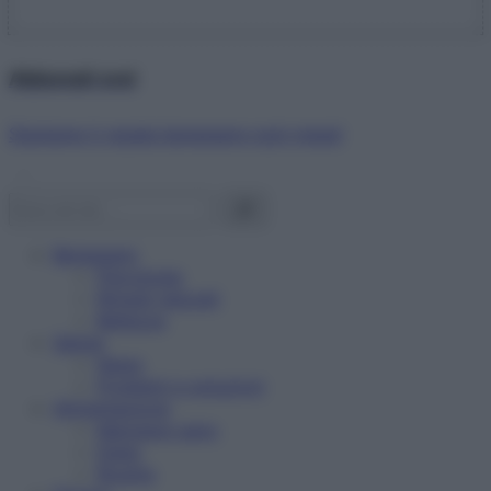
Abbonati ora!
Starbene ti regala benessere ogni mese!
Benessere
Psicologia
Rimedi naturali
Bellezza
Salute
News
Problemi e soluzioni
Alimentazione
Mangiare sano
Diete
Ricette