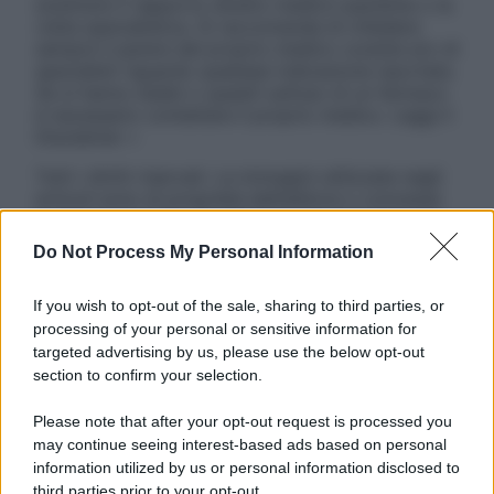
sostituire il rapporto diretto medico-paziente o la
visita specialistica. Si raccomanda di chiedere
sempre il parere del proprio medico curante e/o di
specialisti riguardo qualsiasi indicazione riportata.
Se si hanno dubbi o quesiti sull’uso di un farmaco
è necessario contattare il proprio medico. Leggi il
Disclaimer »
Tutti i diritti riservati. Le immagini utilizzate negli
articoli sono di proprietà dell’editore o concesse
in licenza per l’uso. È vietata la riproduzione non
autorizzata.
Do Not Process My Personal Information
If you wish to opt-out of the sale, sharing to third parties, or
processing of your personal or sensitive information for
Informativa
targeted advertising by us, please use the below opt-out
Privacy Policy
section to confirm your selection.
Cookie Policy
Note Legali
Please note that after your opt-out request is processed you
Preferenze Privacy
may continue seeing interest-based ads based on personal
information utilized by us or personal information disclosed to
third parties prior to your opt-out.