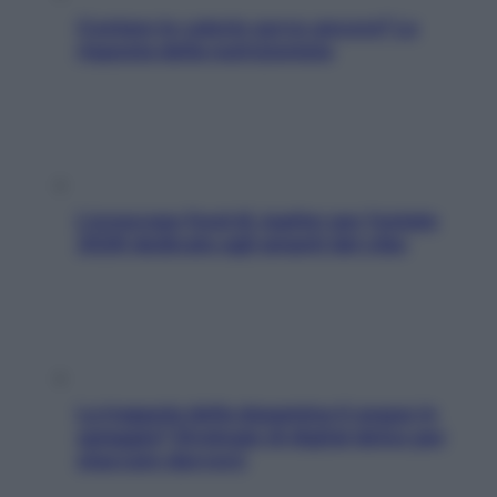
Contare le calorie serve ancora? La
risposta della nutrizionista
L’oroscopo food di Jupiter per l’estate
2026 dedicato agli amanti del cibo
La trappola della dopamina ti segue in
spiaggia? Strategie di digital detox per
staccare davvero