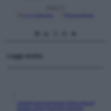
Seguici su
Google
Discover
Fonti preferite
Leggi anche
Capelli spezzati lungo l’attaccatura?
Scopri come risolvere l’annoso