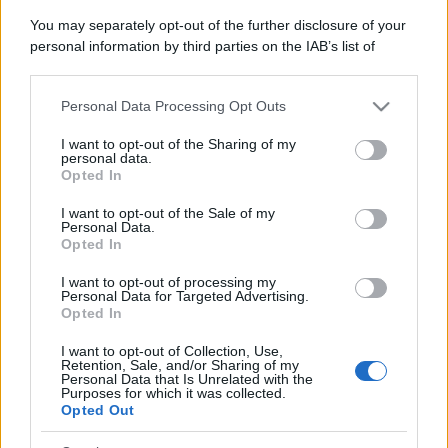
You may separately opt-out of the further disclosure of your
personal information by third parties on the IAB’s list of
downstream participants.
Personal Data Processing Opt Outs
This information may also be disclosed by us to third parties
on the IAB’s List of Downstream Participants that may further
I want to opt-out of the Sharing of my
disclose it to other third parties.
personal data.
Opted In
Please note that this website/app uses one or more Google
services and may gather and store information including but
I want to opt-out of the Sale of my
Personal Data.
not limited to your visit or usage behaviour. You may click to
Opted In
grant or deny consent to Google and its third-party tags to
use your data for below specified purposes in below Google
I want to opt-out of processing my
consent section.
Personal Data for Targeted Advertising.
Opted In
I want to opt-out of Collection, Use,
Retention, Sale, and/or Sharing of my
Personal Data that Is Unrelated with the
Purposes for which it was collected.
Opted Out