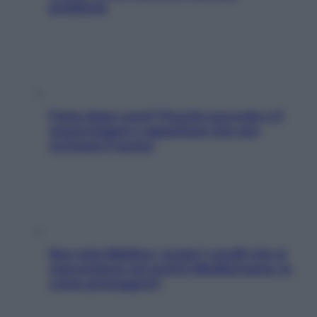
problema
Fame dopo cena? Perché succede e 6
snack leggeri e appetitosi che non
rovinano il sonno
Non solo Maldive: scopri i coralli che si
nascondono nel nostro Mediterraneo (e
come proteggerli)