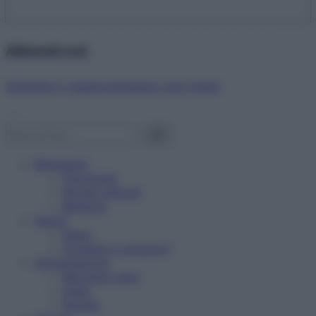
Abbonati ora!
Starbene ti regala benessere ogni mese!
Benessere
Psicologia
Rimedi naturali
Bellezza
Salute
News
Problemi e soluzioni
Alimentazione
Mangiare sano
Diete
Ricette