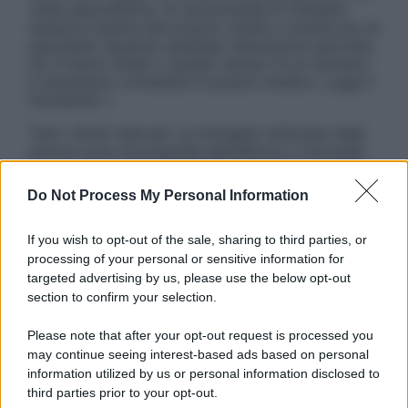
visita specialistica. Si raccomanda di chiedere
sempre il parere del proprio medico curante e/o di
specialisti riguardo qualsiasi indicazione riportata.
Se si hanno dubbi o quesiti sull’uso di un farmaco
è necessario contattare il proprio medico. Leggi il
Disclaimer »
Tutti i diritti riservati. Le immagini utilizzate negli
articoli sono di proprietà dell’editore o concesse
in licenza per l’uso. È vietata la riproduzione non
autorizzata.
Do Not Process My Personal Information
If you wish to opt-out of the sale, sharing to third parties, or
processing of your personal or sensitive information for
Informativa
targeted advertising by us, please use the below opt-out
Privacy Policy
section to confirm your selection.
Cookie Policy
Note Legali
Please note that after your opt-out request is processed you
Preferenze Privacy
may continue seeing interest-based ads based on personal
information utilized by us or personal information disclosed to
third parties prior to your opt-out.