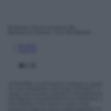
© Belpietro Edizioni Periodiche SRL –
Riproduzione riservata – P.Iva 13673600964
Chi siamo
Pubblicità
Facebook
X
Instagram
ATTENZIONE: Le informazioni contenute in questo
sito sono presentate a solo scopo informativo, in
nessun caso possono costituire la formulazione di
una diagnosi o la prescrizione di un trattamento, e
non intendono e non devono in alcun modo
sostituire il rapporto diretto medico-paziente o la