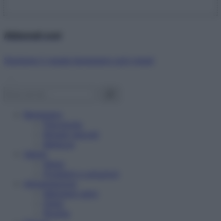
Abbonati ora!
Starbene ti regala benessere ogni mese!
Benessere
Psicologia
Rimedi naturali
Bellezza
Salute
News
Problemi e soluzioni
Alimentazione
Mangiare sano
Diete
Ricette