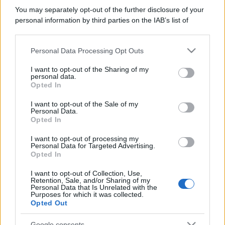
You may separately opt-out of the further disclosure of your
personal information by third parties on the IAB’s list of
downstream participants.
Personal Data Processing Opt Outs
This information may also be disclosed by us to third parties
on the IAB’s List of Downstream Participants that may further
I want to opt-out of the Sharing of my
disclose it to other third parties.
personal data.
Opted In
Please note that this website/app uses one or more Google
services and may gather and store information including but
I want to opt-out of the Sale of my
Personal Data.
not limited to your visit or usage behaviour. You may click to
Opted In
grant or deny consent to Google and its third-party tags to
use your data for below specified purposes in below Google
I want to opt-out of processing my
consent section.
Personal Data for Targeted Advertising.
Opted In
I want to opt-out of Collection, Use,
Retention, Sale, and/or Sharing of my
Personal Data that Is Unrelated with the
Purposes for which it was collected.
Opted Out
Google consents