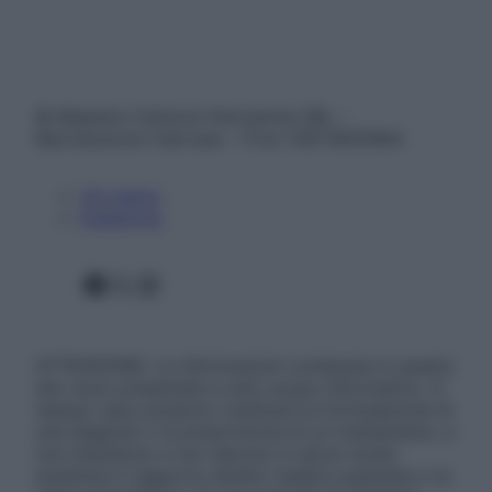
© Belpietro Edizioni Periodiche SRL –
Riproduzione riservata – P.Iva 13673600964
Chi siamo
Pubblicità
Facebook
X
Instagram
ATTENZIONE: Le informazioni contenute in questo
sito sono presentate a solo scopo informativo, in
nessun caso possono costituire la formulazione di
una diagnosi o la prescrizione di un trattamento, e
non intendono e non devono in alcun modo
sostituire il rapporto diretto medico-paziente o la