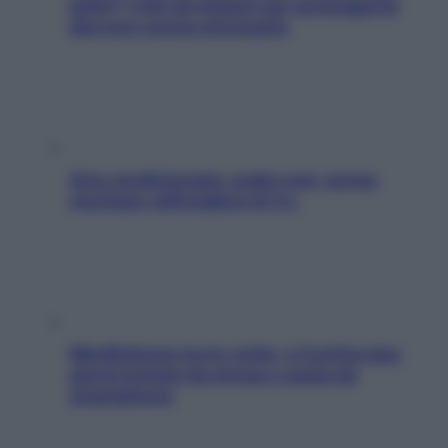
pelle? I miti da sfatare per proteggerla
davvero senza stressarla
Aria condizionata: usala così, senza
rischiare raffreddore & Co.
Mindfulness tra le vette: a Cortina due
giorni lontani da stress e ansia da
smartphone