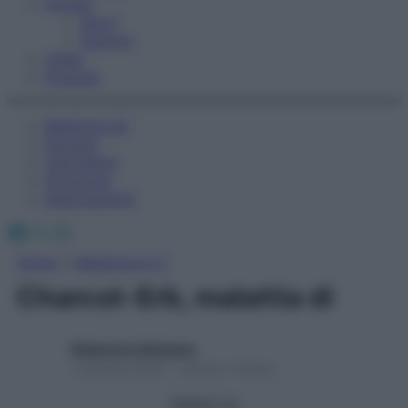
Fitness
Sport
Esercizi
Video
Podcast
Medicina AZ
Farmaci
Calcolatori
Oroscopo
Abbonamenti
Facebook
X
Instagram
Home
»
Medicina A-Z
Charcot-Erb, malattia di
Redazione Starbene
1 Gennaio 2025 – Lettura 1 minuto
Seguici su