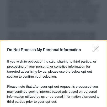
visita specialistica. Si raccomanda di chiedere
sempre il parere del proprio medico curante e/o di
specialisti riguardo qualsiasi indicazione riportata.
Se si hanno dubbi o quesiti sull’uso di un farmaco
è necessario contattare il proprio medico. Leggi il
Disclaimer »
Tutti i diritti riservati. Le immagini utilizzate negli
articoli sono di proprietà dell’editore o concesse
in licenza per l’uso. È vietata la riproduzione non
autorizzata.
Do Not Process My Personal Information
If you wish to opt-out of the sale, sharing to third parties, or
processing of your personal or sensitive information for
Informativa
targeted advertising by us, please use the below opt-out
Privacy Policy
section to confirm your selection.
Cookie Policy
Note Legali
Please note that after your opt-out request is processed you
Preferenze Privacy
may continue seeing interest-based ads based on personal
information utilized by us or personal information disclosed to
third parties prior to your opt-out.