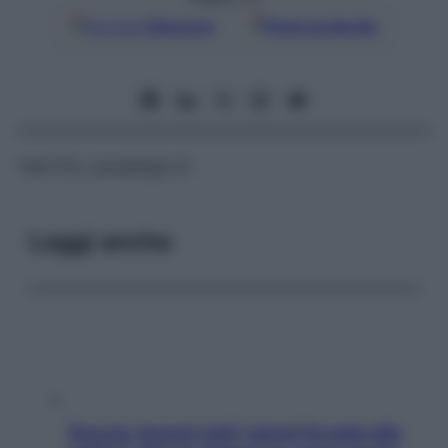
Google
Discover
Fonti preferite
Vedi Erb, paraplegia di
Leggi anche
Doccia, lavarsi tutti i giorni fa male alla