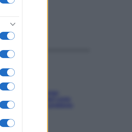
ggi anche
Capelli spezzati lungo
l’attaccatura? Scopri come
risolvere l’annoso problema