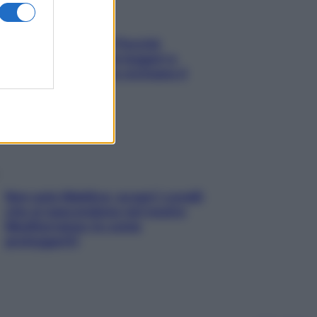
Fame dopo cena? Perché
succede e 6 snack leggeri e
appetitosi che non rovinano il
sonno
Non solo Maldive: scopri i coralli
che si nascondono nel nostro
Mediterraneo (e come
proteggerli)