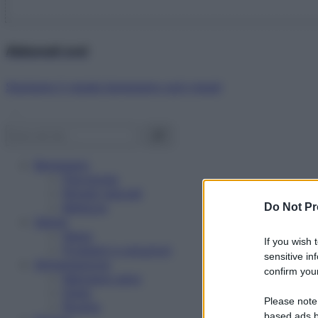
Abbonati ora!
Starbene ti regala benessere ogni mese!
Benessere
Psicologia
Rimedi naturali
Bellezza
Do Not Pr
Salute
News
If you wish 
Problemi e soluzioni
sensitive in
Alimentazione
confirm your
Mangiare sano
Diete
Please note
Ricette
based ads b