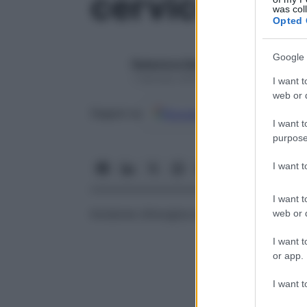
cervicotomi
was col
Opted 
Google 
Redazione Starbene
1 Gennaio 2025 – Lettura 1 minuto
I want t
web or d
Google
Discover
Fon
Seguici su
I want t
purpose
I want 
I want t
Incisione chirurgica all’interno del
collo
del
web or d
I want t
or app.
I want t