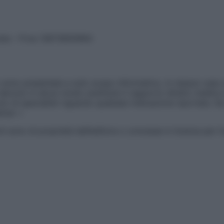
vata – P.Iva 13673600964
sono presentate a solo scopo informativo, in nessun caso p
devono in alcun modo sostituire il rapporto diretto medico-p
 di specialisti riguardo qualsiasi indicazione riportata. Se
aimer »
ticoli sono di proprietà dell’editore o concesse in licenza per 