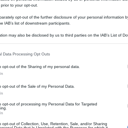
 prior to your opt-out.
rately opt-out of the further disclosure of your personal information by
he IAB’s list of downstream participants.
tion may also be disclosed by us to third parties on the IAB’s List of 
 that may further disclose it to other third parties.
 that this website/app uses one or more Google services and may gath
l Data Processing Opt Outs
including but not limited to your visit or usage behaviour. You may click 
 to Google and its third-party tags to use your data for below specifi
o opt-out of the Sharing of my personal data.
ogle consent section.
In
o opt-out of the Sale of my Personal Data.
In
to opt-out of processing my Personal Data for Targeted
ing.
In
o opt-out of Collection, Use, Retention, Sale, and/or Sharing
ersonal Data that Is Unrelated with the Purposes for which it