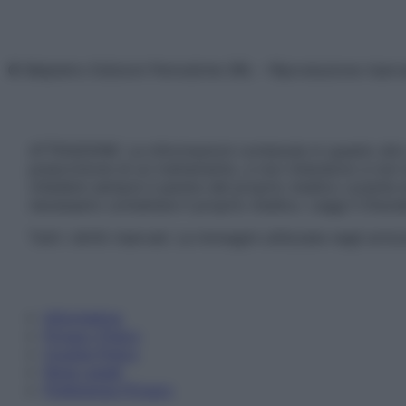
© Belpietro Edizioni Periodiche SRL – Riproduzione riser
ATTENZIONE: Le informazioni contenute in questo sito 
prescrizione di un trattamento, e non intendono e non 
chiedere sempre il parere del proprio medico curante e/o
necessario contattare il proprio medico. Leggi il Discl
Tutti i diritti riservati. Le immagini utilizzate negli ar
Informativa
Privacy Policy
Cookie Policy
Note Legali
Preferenze Privacy