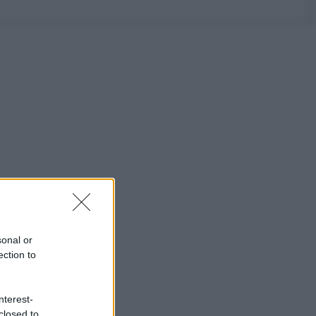
sonal or
ection to
nterest-
closed to