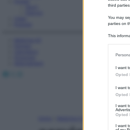
Fitness
third parties
Sport
Esercizi
You may sepa
Video
parties on t
Podcast
This informa
Medicina AZ
Participants
Farmaci
Calcolatori
Please note
Persona
Oroscopo
information 
Abbonamenti
deny consent
I want t
in below Go
Facebook
X
Instagram
Opted 
I want t
Opted 
I want 
Advertis
Opted 
Home
»
Medicina A-Z
I want t
of my P