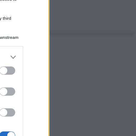
 third
Downstream
er and store
to grant or
ed purposes