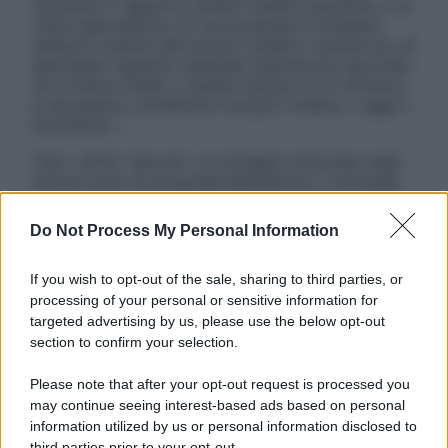
sostituire il rapporto diretto medico-paziente o la
visita specialistica. Si raccomanda di chiedere
sempre il parere del proprio medico curante e/o di
specialisti riguardo qualsiasi indicazione riportata.
Se si hanno dubbi o quesiti sull’uso di un farmaco
è necessario contattare il proprio medico. Leggi il
Disclaimer »
Tutti i diritti riservati. Le immagini utilizzate negli
articoli sono di proprietà dell’editore o concesse
in licenza per l’uso. È vietata la riproduzione non
autorizzata.
Do Not Process My Personal Information
If you wish to opt-out of the sale, sharing to third parties, or
processing of your personal or sensitive information for
Informativa
targeted advertising by us, please use the below opt-out
Privacy Policy
section to confirm your selection.
Cookie Policy
Note Legali
Please note that after your opt-out request is processed you
Preferenze Privacy
may continue seeing interest-based ads based on personal
information utilized by us or personal information disclosed to
third parties prior to your opt-out.