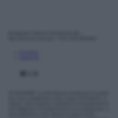
© Belpietro Edizioni Periodiche SRL –
Riproduzione riservata – P.Iva 13673600964
Chi siamo
Pubblicità
Facebook
X
Instagram
ATTENZIONE: Le informazioni contenute in questo
sito sono presentate a solo scopo informativo, in
nessun caso possono costituire la formulazione di
una diagnosi o la prescrizione di un trattamento, e
non intendono e non devono in alcun modo