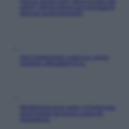
Doccia, lavarsi tutti i giorni fa male alla
pelle? I miti da sfatare per proteggerla
davvero senza stressarla
Aria condizionata: usala così, senza
rischiare raffreddore & Co.
Mindfulness tra le vette: a Cortina due
giorni lontani da stress e ansia da
smartphone