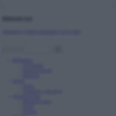
Abbonati ora!
Starbene ti regala benessere ogni mese!
Benessere
Psicologia
Rimedi naturali
Bellezza
Salute
News
Problemi e soluzioni
Alimentazione
Mangiare sano
Diete
Ricette