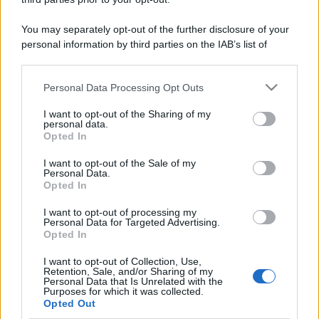
You may separately opt-out of the further disclosure of your
personal information by third parties on the IAB’s list of
downstream participants.
Personal Data Processing Opt Outs
This information may also be disclosed by us to third parties
on the IAB’s List of Downstream Participants that may further
I want to opt-out of the Sharing of my
disclose it to other third parties.
personal data.
Opted In
Please note that this website/app uses one or more Google
services and may gather and store information including but
I want to opt-out of the Sale of my
Personal Data.
not limited to your visit or usage behaviour. You may click to
Opted In
grant or deny consent to Google and its third-party tags to
use your data for below specified purposes in below Google
I want to opt-out of processing my
consent section.
Personal Data for Targeted Advertising.
Opted In
I want to opt-out of Collection, Use,
Retention, Sale, and/or Sharing of my
Personal Data that Is Unrelated with the
Purposes for which it was collected.
Opted Out