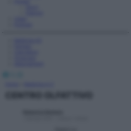
Fitness
Sport
Esercizi
Video
Podcast
Medicina AZ
Farmaci
Calcolatori
Oroscopo
Abbonamenti
Facebook
X
Instagram
Home
»
Medicina A-Z
CENTRO OLFATTIVO
Redazione Starbene
1 Gennaio 2025 – Lettura 1 minuto
Seguici su