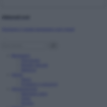
Abbonati ora!
Starbene ti regala benessere ogni mese!
Benessere
Psicologia
Rimedi naturali
Bellezza
Salute
News
Problemi e soluzioni
Alimentazione
Mangiare sano
Diete
Ricette