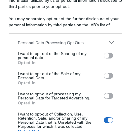
information utilized by us or personal information disclosed to
third parties prior to your opt-out.
You may separately opt-out of the further disclosure of your
personal information by third parties on the IAB’s list of
downstream participants.
Personal Data Processing Opt Outs
This information may also be disclosed by us to third parties
on the IAB’s List of Downstream Participants that may further
I want to opt-out of the Sharing of my
disclose it to other third parties.
personal data.
Opted In
Please note that this website/app uses one or more Google
services and may gather and store information including but
I want to opt-out of the Sale of my
Personal Data.
not limited to your visit or usage behaviour. You may click to
Opted In
grant or deny consent to Google and its third-party tags to
use your data for below specified purposes in below Google
I want to opt-out of processing my
consent section.
Personal Data for Targeted Advertising.
Opted In
I want to opt-out of Collection, Use,
Retention, Sale, and/or Sharing of my
Personal Data that Is Unrelated with the
Purposes for which it was collected.