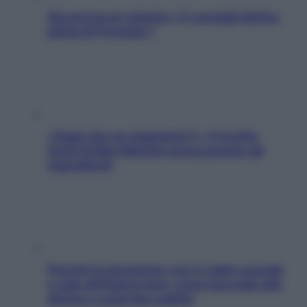
Sicurezza al volante: i 5 consigli dell’ex
pilota di Formula 1
«Oggi che se magnamo?»: 4 ricette
facili di Max Mariola senza pesare gli
ingredienti
Perché la pressione con il caldo scende
e sale all’improvviso: cosa succede alle
donne e cosa fare subito