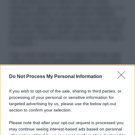
non intendono e non devono in alcun modo
sostituire il rapporto diretto medico-paziente o la
visita specialistica. Si raccomanda di chiedere
sempre il parere del proprio medico curante e/o di
specialisti riguardo qualsiasi indicazione riportata.
Se si hanno dubbi o quesiti sull’uso di un farmaco
è necessario contattare il proprio medico. Leggi il
Disclaimer »
Tutti i diritti riservati. Le immagini utilizzate negli
articoli sono di proprietà dell’editore o concesse
in licenza per l’uso. È vietata la riproduzione non
autorizzata.
Do Not Process My Personal Information
If you wish to opt-out of the sale, sharing to third parties, or
processing of your personal or sensitive information for
Informativa
targeted advertising by us, please use the below opt-out
Privacy Policy
section to confirm your selection.
Cookie Policy
Note Legali
Please note that after your opt-out request is processed you
Preferenze Privacy
may continue seeing interest-based ads based on personal