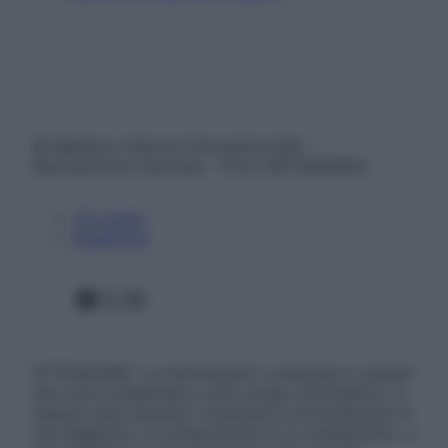
© Belpietro Edizioni Periodiche SRL –
Riproduzione riservata – P.Iva 13673600964
Chi siamo
Pubblicità
Facebook
X
Instagram
ATTENZIONE: Le informazioni contenute in questo
sito sono presentate a solo scopo informativo, in
nessun caso possono costituire la formulazione di
una diagnosi o la prescrizione di un trattamento, e