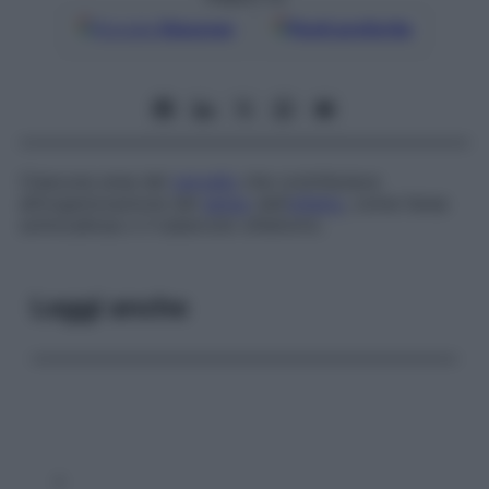
Google
Discover
Fonti preferite
Ciascuna area del
cervello
che contribuisce
all’organizzazione del
senso
dell’
olfatto
, come l’area
sottocallosa o il tubercolo olfattorio.
Leggi anche