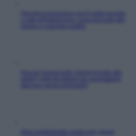
Perché la pressione con il caldo scende
e sale all’improvviso: cosa succede alle
donne e cosa fare subito
Doccia, lavarsi tutti i giorni fa male alla
pelle? I miti da sfatare per proteggerla
davvero senza stressarla
Aria condizionata: usala così, senza