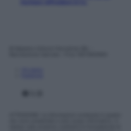
rischiare raffreddore & Co.
© Belpietro Edizioni Periodiche SRL –
Riproduzione riservata – P.Iva 13673600964
Chi siamo
Pubblicità
Facebook
X
Instagram
ATTENZIONE: Le informazioni contenute in questo
sito sono presentate a solo scopo informativo, in
nessun caso possono costituire la formulazione di