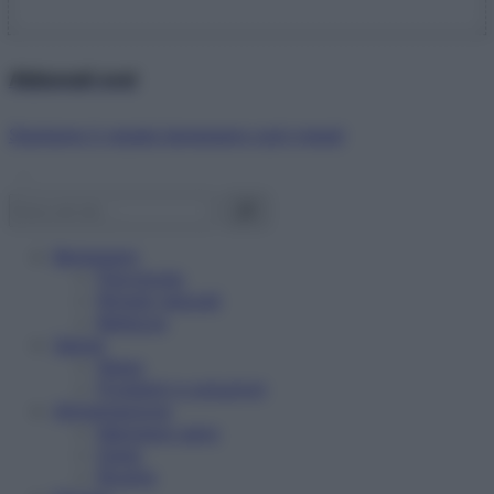
Abbonati ora!
Starbene ti regala benessere ogni mese!
Benessere
Psicologia
Rimedi naturali
Bellezza
Salute
News
Problemi e soluzioni
Alimentazione
Mangiare sano
Diete
Ricette