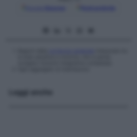
Google
Discover
Fonti preferite
Regioni della
corteccia cerebrale
interposte tra
le aree sensitive e motorie, che si pensa
svolgano funzioni integrative complesse.
Ogni aggregato di interneuroni.
Leggi anche