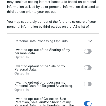
may continue seeing interest-based ads based on personal
information utilized by us or personal information disclosed to
third parties prior to your opt-out.
You may separately opt-out of the further disclosure of your
personal information by third parties on the IAB’s list of
downstream participants.
Personal Data Processing Opt Outs
This information may also be disclosed by us to third parties
on the IAB’s List of Downstream Participants that may further
I want to opt-out of the Sharing of my
disclose it to other third parties.
personal data.
Opted In
Please note that this website/app uses one or more Google
services and may gather and store information including but
I want to opt-out of the Sale of my
Personal Data.
not limited to your visit or usage behaviour. You may click to
Opted In
grant or deny consent to Google and its third-party tags to
use your data for below specified purposes in below Google
I want to opt-out of processing my
consent section.
Personal Data for Targeted Advertising.
Opted In
I want to opt-out of Collection, Use,
Retention, Sale, and/or Sharing of my
Personal Data that Is Unrelated with the