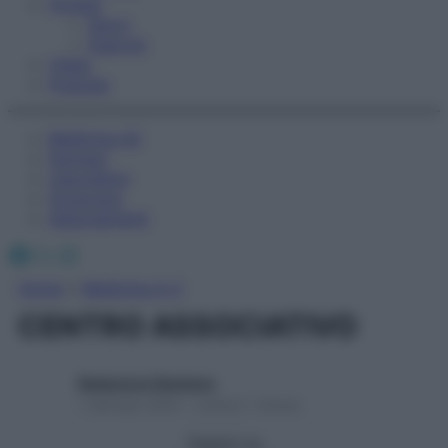
Fitness
Sport
Esercizi
Video
Podcast
Medicina AZ
Farmaci
Calcolatori
Oroscopo
Abbonamenti
Facebook
X
Instagram
Home
»
Medicina A-Z
CENTRO ASSOCIATIVO
Redazione Starbene
1 Gennaio 2025 – Lettura 1 minuto
Seguici su