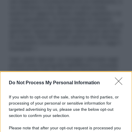
una diagnosi o la prescrizione di un trattamento, e
non intendono e non devono in alcun modo
sostituire il rapporto diretto medico-paziente o la
visita specialistica. Si raccomanda di chiedere
sempre il parere del proprio medico curante e/o di
specialisti riguardo qualsiasi indicazione riportata.
Se si hanno dubbi o quesiti sull’uso di un farmaco
è necessario contattare il proprio medico. Leggi il
Disclaimer »
Tutti i diritti riservati. Le immagini utilizzate negli
articoli sono di proprietà dell’editore o concesse
in licenza per l’uso. È vietata la riproduzione non
autorizzata.
Do Not Process My Personal Information
If you wish to opt-out of the sale, sharing to third parties, or
Informativa
processing of your personal or sensitive information for
Privacy Policy
targeted advertising by us, please use the below opt-out
Cookie Policy
section to confirm your selection.
Note Legali
Preferenze Privacy
Please note that after your opt-out request is processed you