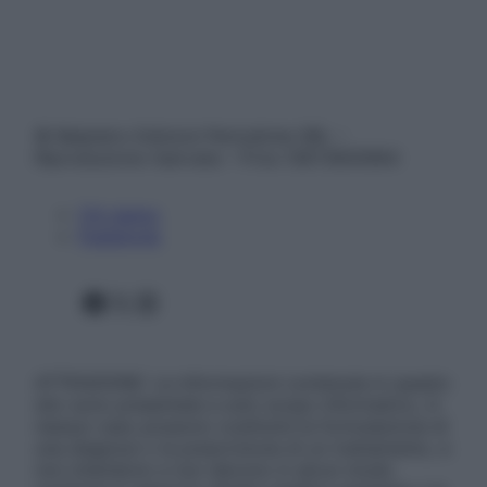
© Belpietro Edizioni Periodiche SRL –
Riproduzione riservata – P.Iva 13673600964
Chi siamo
Pubblicità
Facebook
X
Instagram
ATTENZIONE: Le informazioni contenute in questo
sito sono presentate a solo scopo informativo, in
nessun caso possono costituire la formulazione di
una diagnosi o la prescrizione di un trattamento, e
non intendono e non devono in alcun modo