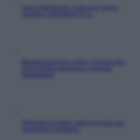
Aria condizionata: usala così, senza
rischiare raffreddore & Co.
Mindfulness tra le vette: a Cortina due
giorni lontani da stress e ansia da
smartphone
SOS pelle irritabile: tutte le mosse per
riportarla in equilibrio