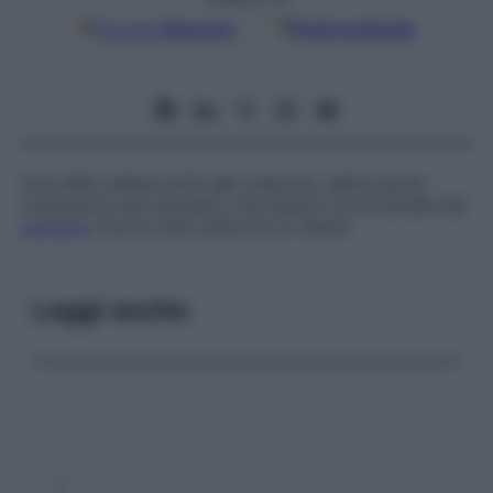
Google
Discover
Fonti preferite
Una delle cellule simili agli osteociti, detta anche
corpuscolo del cemento
, che stanno tra le lamelle del
cemento
intorno alla radice di un dente.
Leggi anche