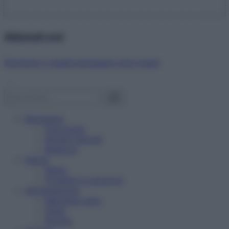
Abbonati ora!
Starbene ti regala benessere ogni mese!
Benessere
Psicologia
Rimedi naturali
Bellezza
Salute
News
Problemi e soluzioni
Alimentazione
Mangiare sano
Diete
Ricette