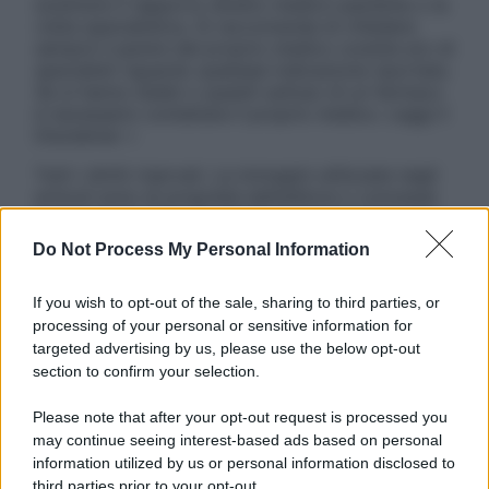
sostituire il rapporto diretto medico-paziente o la
visita specialistica. Si raccomanda di chiedere
sempre il parere del proprio medico curante e/o di
specialisti riguardo qualsiasi indicazione riportata.
Se si hanno dubbi o quesiti sull’uso di un farmaco
è necessario contattare il proprio medico. Leggi il
Disclaimer »
Tutti i diritti riservati. Le immagini utilizzate negli
articoli sono di proprietà dell’editore o concesse
in licenza per l’uso. È vietata la riproduzione non
autorizzata.
Do Not Process My Personal Information
If you wish to opt-out of the sale, sharing to third parties, or
processing of your personal or sensitive information for
Informativa
targeted advertising by us, please use the below opt-out
Privacy Policy
section to confirm your selection.
Cookie Policy
Note Legali
Please note that after your opt-out request is processed you
Preferenze Privacy
may continue seeing interest-based ads based on personal
information utilized by us or personal information disclosed to
third parties prior to your opt-out.