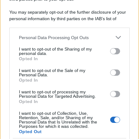
You may separately opt-out of the further disclosure of your
personal information by third parties on the IAB’s list of
downstream participants.
Personal Data Processing Opt Outs
This information may also be disclosed by us to third parties
on the IAB’s List of Downstream Participants that may further
I want to opt-out of the Sharing of my
disclose it to other third parties.
personal data.
Opted In
Please note that this website/app uses one or more Google
services and may gather and store information including but
I want to opt-out of the Sale of my
Personal Data.
not limited to your visit or usage behaviour. You may click to
Opted In
grant or deny consent to Google and its third-party tags to
use your data for below specified purposes in below Google
I want to opt-out of processing my
consent section.
Personal Data for Targeted Advertising.
Opted In
I want to opt-out of Collection, Use,
Retention, Sale, and/or Sharing of my
Personal Data that Is Unrelated with the
Purposes for which it was collected.
Opted Out