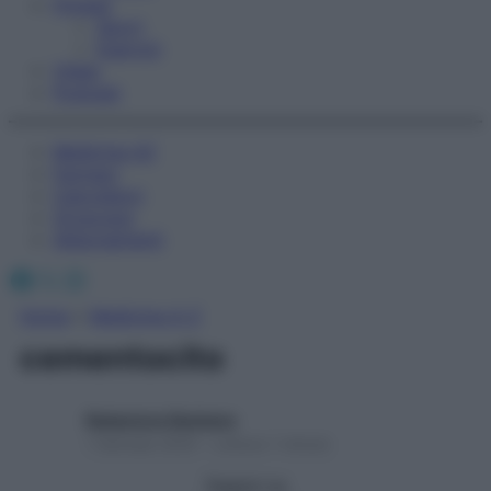
Fitness
Sport
Esercizi
Video
Podcast
Medicina AZ
Farmaci
Calcolatori
Oroscopo
Abbonamenti
Facebook
X
Instagram
Home
»
Medicina A-Z
cementocito
Redazione Starbene
1 Gennaio 2025 – Lettura 1 minuto
Seguici su