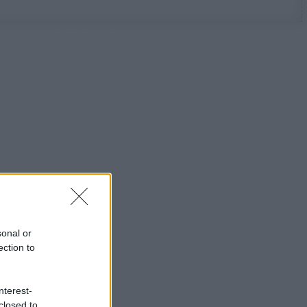
sonal or
ection to
nterest-
closed to