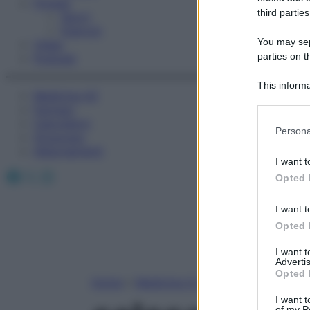
Fitness
third parties
Sport
Esercizi
You may sepa
Video
parties on t
Podcast
This informa
Medicina AZ
Participants
Farmaci
Calcolatori
Please note
Persona
Oroscopo
information 
Abbonamenti
deny consent
I want t
in below Go
Facebook
X
Instagram
Opted 
I want t
Opted 
I want 
Advertis
Opted 
Home
»
Medicina A-Z
I want t
of my P