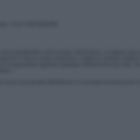
vata – P.Iva 13673600964
sono presentate a solo scopo informativo, in nessun caso p
devono in alcun modo sostituire il rapporto diretto medico-p
 di specialisti riguardo qualsiasi indicazione riportata. Se
aimer »
ticoli sono di proprietà dell’editore o concesse in licenza per 