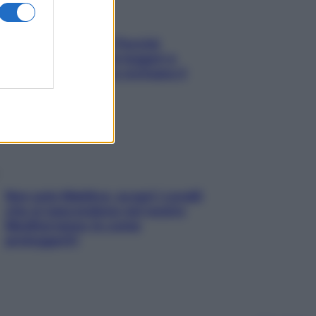
Fame dopo cena? Perché
succede e 6 snack leggeri e
appetitosi che non rovinano il
sonno
Non solo Maldive: scopri i coralli
che si nascondono nel nostro
Mediterraneo (e come
proteggerli)