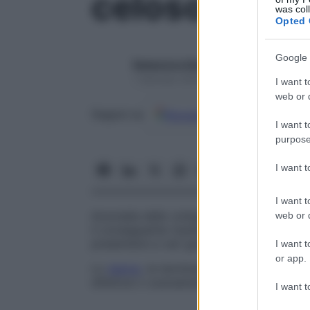
celosomia
was col
Opted 
Google 
Redazione Starbene
1 Gennaio 2025 – Lettura 1 minuto
I want t
web or d
Google
Discover
Fon
Seguici su
I want t
purpose
I want 
I want t
Anomalia dello sviluppo caratterizzata da
web or d
il conseguente risultato della
formazione
presentarsi a vari gradi di gravità.
I want t
or app.
Lo
sterno
, le terminazioni delle coste ster
difettosi o scarsamente sviluppati.
I want t