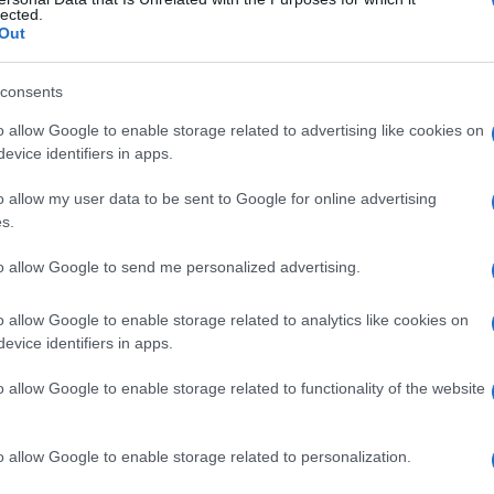
lected.
Out
consents
Le
o allow Google to enable storage related to advertising like cookies on
evice identifiers in apps.
ti preferite
o allow my user data to be sent to Google for online advertising
s.
to allow Google to send me personalized advertising.
o allow Google to enable storage related to analytics like cookies on
lla chiusura incompleta della
parete
addominale, con
evice identifiers in apps.
di un’
ernia
dei visceri addominali e toracici che può
o allow Google to enable storage related to functionality of the website
nali e la
parete
muscolare addominale sono in
genere
o allow Google to enable storage related to personalization.