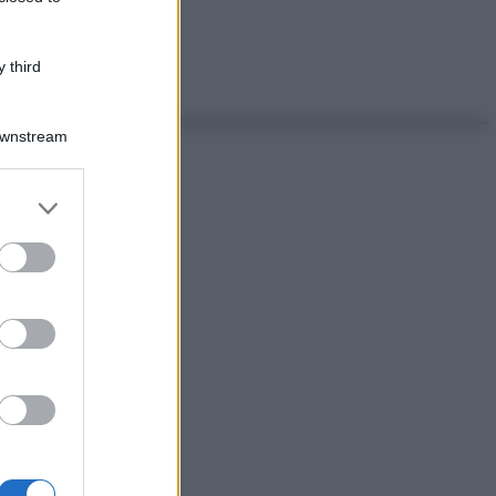
 third
Downstream
er and store
to grant or
ed purposes