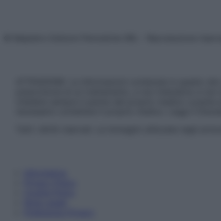
© Belpietro Edizioni Periodiche SRL – Riproduzione riser
ATTENZIONE: Le informazioni contenute in questo sito 
prescrizione di un trattamento, e non intendono e non 
chiedere sempre il parere del proprio medico curante e/o
necessario contattare il proprio medico. Leggi il Discl
Tutti i diritti riservati. Le immagini utilizzate negli ar
Informativa
Privacy Policy
Cookie Policy
Note Legali
Preferenze Privacy