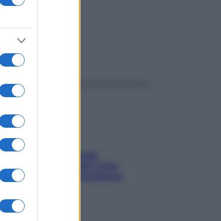
ggi anche
Capelli spezzati lungo
l’attaccatura? Scopri come
risolvere l’annoso problema