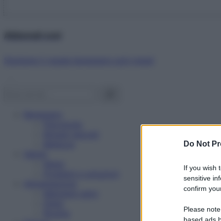
Abbonati ora!
Starbene ti regala benessere ogni mese!
Benessere
Psicologia
Rimedi naturali
Bellezza
Do Not Pr
Salute
News
If you wish 
Problemi e soluzioni
sensitive in
Alimentazione
confirm your
Mangiare sano
Diete
Please note
Ricette
based ads b