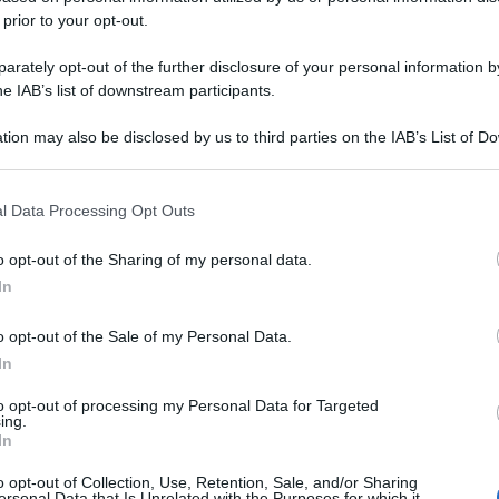
 prior to your opt-out.
rately opt-out of the further disclosure of your personal information by
he IAB’s list of downstream participants.
tion may also be disclosed by us to third parties on the IAB’s List of 
 that may further disclose it to other third parties.
 that this website/app uses one or more Google services and may gath
l Data Processing Opt Outs
including but not limited to your visit or usage behaviour. You may click 
 to Google and its third-party tags to use your data for below specifi
o opt-out of the Sharing of my personal data.
ogle consent section.
In
o opt-out of the Sale of my Personal Data.
In
to opt-out of processing my Personal Data for Targeted
ing.
In
o opt-out of Collection, Use, Retention, Sale, and/or Sharing
ersonal Data that Is Unrelated with the Purposes for which it