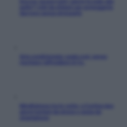
Doccia, lavarsi tutti i giorni fa male alla
pelle? I miti da sfatare per proteggerla
davvero senza stressarla
Aria condizionata: usala così, senza
rischiare raffreddore & Co.
Mindfulness tra le vette: a Cortina due
giorni lontani da stress e ansia da
smartphone