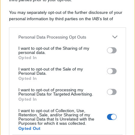
You may separately opt-out of the further disclosure of your
personal information by third parties on the IAB’s list of
downstream participants.
Personal Data Processing Opt Outs
This information may also be disclosed by us to third parties
on the IAB’s List of Downstream Participants that may further
I want to opt-out of the Sharing of my
disclose it to other third parties.
personal data.
Opted In
Please note that this website/app uses one or more Google
services and may gather and store information including but
I want to opt-out of the Sale of my
Personal Data.
not limited to your visit or usage behaviour. You may click to
Opted In
grant or deny consent to Google and its third-party tags to
use your data for below specified purposes in below Google
I want to opt-out of processing my
consent section.
Personal Data for Targeted Advertising.
Opted In
I want to opt-out of Collection, Use,
Retention, Sale, and/or Sharing of my
Personal Data that Is Unrelated with the
Purposes for which it was collected.
Opted Out