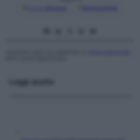
Google
Discover
Fonti preferite
Strumento usato per esaminare la
cavità addominale
,
detto anche
laparoscopio
.
Leggi anche