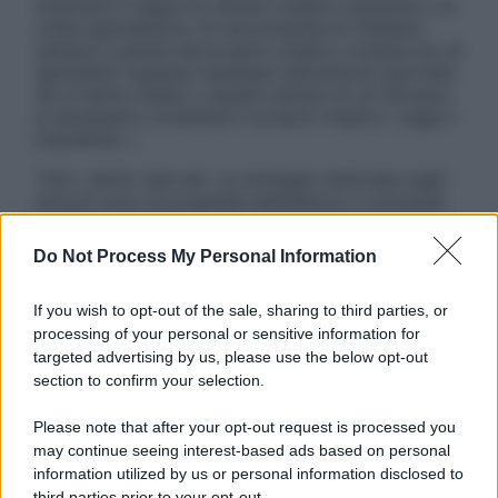
sostituire il rapporto diretto medico-paziente o la
visita specialistica. Si raccomanda di chiedere
sempre il parere del proprio medico curante e/o di
specialisti riguardo qualsiasi indicazione riportata.
Se si hanno dubbi o quesiti sull’uso di un farmaco
è necessario contattare il proprio medico. Leggi il
Disclaimer »
Tutti i diritti riservati. Le immagini utilizzate negli
articoli sono di proprietà dell’editore o concesse
in licenza per l’uso. È vietata la riproduzione non
autorizzata.
Do Not Process My Personal Information
If you wish to opt-out of the sale, sharing to third parties, or
processing of your personal or sensitive information for
Informativa
targeted advertising by us, please use the below opt-out
Privacy Policy
section to confirm your selection.
Cookie Policy
Note Legali
Please note that after your opt-out request is processed you
Preferenze Privacy
may continue seeing interest-based ads based on personal
information utilized by us or personal information disclosed to
third parties prior to your opt-out.