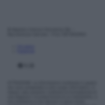
© Belpietro Edizioni Periodiche SRL –
Riproduzione riservata – P.Iva 13673600964
Chi siamo
Pubblicità
Facebook
X
Instagram
ATTENZIONE: Le informazioni contenute in questo
sito sono presentate a solo scopo informativo, in
nessun caso possono costituire la formulazione di
una diagnosi o la prescrizione di un trattamento, e
non intendono e non devono in alcun modo