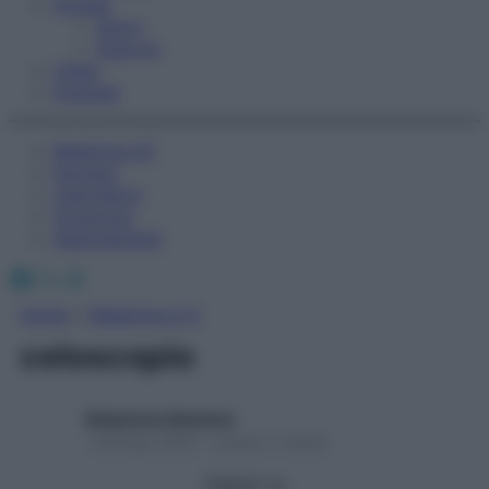
Fitness
Sport
Esercizi
Video
Podcast
Medicina AZ
Farmaci
Calcolatori
Oroscopo
Abbonamenti
Facebook
X
Instagram
Home
»
Medicina A-Z
celoscopio
Redazione Starbene
1 Gennaio 2025 – Lettura 1 minuto
Seguici su