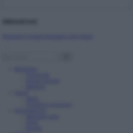
Abbonati ora!
Starbene ti regala benessere ogni mese!
Benessere
Psicologia
Rimedi naturali
Bellezza
Salute
News
Problemi e soluzioni
Alimentazione
Mangiare sano
Diete
Ricette