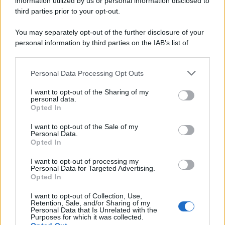
information utilized by us or personal information disclosed to
third parties prior to your opt-out.
You may separately opt-out of the further disclosure of your
personal information by third parties on the IAB’s list of
downstream participants.
Personal Data Processing Opt Outs
This information may also be disclosed by us to third parties
on the IAB’s List of Downstream Participants that may further
I want to opt-out of the Sharing of my
disclose it to other third parties.
personal data.
Opted In
Please note that this website/app uses one or more Google
services and may gather and store information including but
I want to opt-out of the Sale of my
Personal Data.
not limited to your visit or usage behaviour. You may click to
Opted In
grant or deny consent to Google and its third-party tags to
use your data for below specified purposes in below Google
I want to opt-out of processing my
consent section.
Personal Data for Targeted Advertising.
Opted In
I want to opt-out of Collection, Use,
Retention, Sale, and/or Sharing of my
Personal Data that Is Unrelated with the
Purposes for which it was collected.