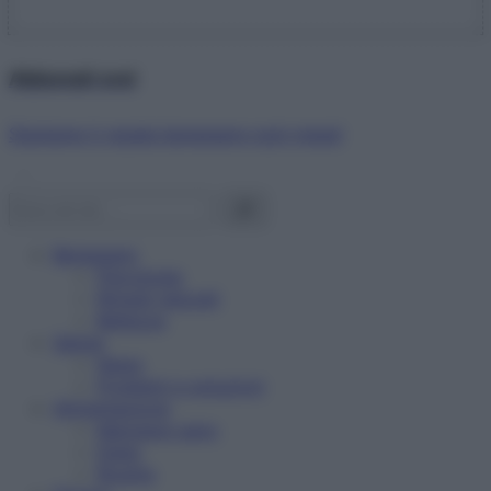
Abbonati ora!
Starbene ti regala benessere ogni mese!
Benessere
Psicologia
Rimedi naturali
Bellezza
Salute
News
Problemi e soluzioni
Alimentazione
Mangiare sano
Diete
Ricette