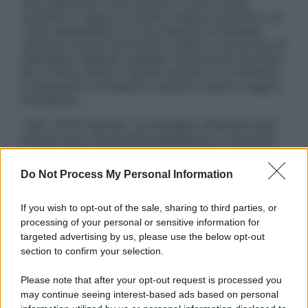
non intendono e non devono in alcun modo
sostituire il rapporto diretto medico-paziente o la
visita specialistica. Si raccomanda di chiedere
sempre il parere del proprio medico curante e/o di
specialisti riguardo qualsiasi indicazione riportata.
Se si hanno dubbi o quesiti sull’uso di un farmaco
è necessario contattare il proprio medico. Leggi il
Disclaimer »
Tutti i diritti riservati. Le immagini utilizzate negli
articoli sono di proprietà dell’editore o concesse
in licenza per l’uso. È vietata la riproduzione non
autorizzata.
Do Not Process My Personal Information
If you wish to opt-out of the sale, sharing to third parties, or
processing of your personal or sensitive information for
Informativa
targeted advertising by us, please use the below opt-out
Privacy Policy
section to confirm your selection.
Cookie Policy
Note Legali
Please note that after your opt-out request is processed you
Preferenze Privacy
may continue seeing interest-based ads based on personal