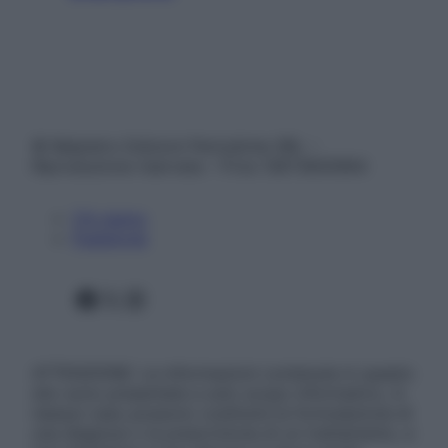
© Belpietro Edizioni Periodiche SRL –
Riproduzione riservata – P.Iva 13673600964
Chi siamo
Pubblicità
Facebook
X
Instagram
ATTENZIONE: Le informazioni contenute in questo
sito sono presentate a solo scopo informativo, in
nessun caso possono costituire la formulazione di
una diagnosi o la prescrizione di un trattamento, e