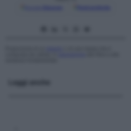
Google
Discover
Fonti preferite
Proporzione di un
tessuto
o di una massa che è
composta da cellule, in
opposizione
alle fibre e alla
sostanza fondamentale.
Leggi anche