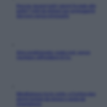
Doccia, lavarsi tutti i giorni fa male alla
pelle? I miti da sfatare per proteggerla
davvero senza stressarla
Aria condizionata: usala così, senza
rischiare raffreddore & Co.
Mindfulness tra le vette: a Cortina due
giorni lontani da stress e ansia da
smartphone