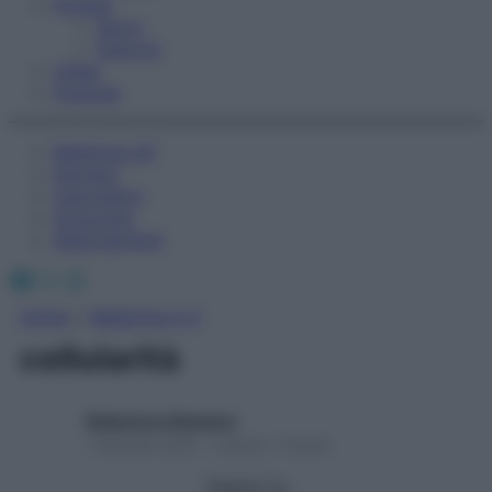
Fitness
Sport
Esercizi
Video
Podcast
Medicina AZ
Farmaci
Calcolatori
Oroscopo
Abbonamenti
Facebook
X
Instagram
Home
»
Medicina A-Z
cellularità
Redazione Starbene
1 Gennaio 2025 – Lettura 1 minuto
Seguici su