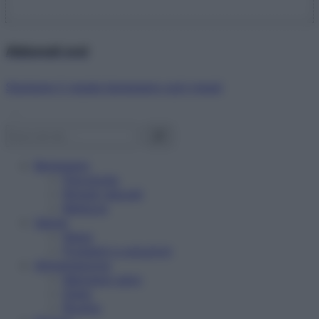
Abbonati ora!
Starbene ti regala benessere ogni mese!
Benessere
Psicologia
Rimedi naturali
Bellezza
Salute
News
Problemi e soluzioni
Alimentazione
Mangiare sano
Diete
Ricette