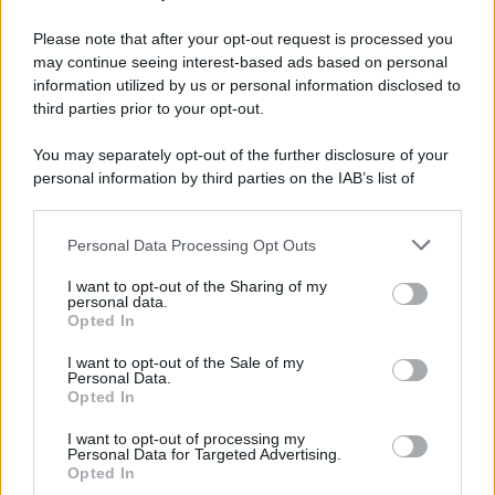
Preferenze Privacy
Please note that after your opt-out request is processed you
may continue seeing interest-based ads based on personal
information utilized by us or personal information disclosed to
third parties prior to your opt-out.
You may separately opt-out of the further disclosure of your
personal information by third parties on the IAB’s list of
downstream participants.
Personal Data Processing Opt Outs
This information may also be disclosed by us to third parties
on the IAB’s List of Downstream Participants that may further
I want to opt-out of the Sharing of my
disclose it to other third parties.
personal data.
Opted In
Please note that this website/app uses one or more Google
services and may gather and store information including but
I want to opt-out of the Sale of my
Personal Data.
not limited to your visit or usage behaviour. You may click to
Opted In
grant or deny consent to Google and its third-party tags to
use your data for below specified purposes in below Google
I want to opt-out of processing my
consent section.
Personal Data for Targeted Advertising.
Opted In