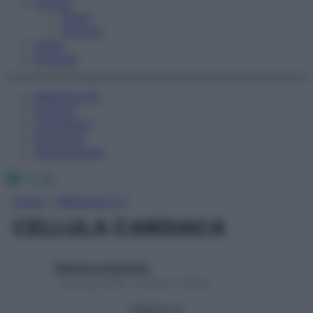
Fitness
Sport
Esercizi
Video
Podcast
Medicina AZ
Farmaci
Calcolatori
Oroscopo
Abbonamenti
Facebook
X
Instagram
Home
»
Medicina A-Z
CELLULA CARDIACA
Redazione Starbene
1 Gennaio 2025 – Lettura 1 minuto
Seguici su