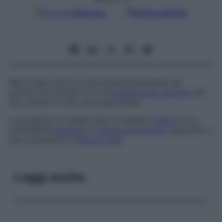
Google
Discover
Fonti preferite
Macrofago carico di emosiderina presente nei
polmoni di pazienti con un’
insufficienza cardiaca
del
lato sinistro in atto da lungo tempo.
La presenza di questo tipo di cellule è
indice
di un
precedente
episodio
di
edema polmonare
associato a
una fuoriuscita di
globuli rossi
.
Leggi anche