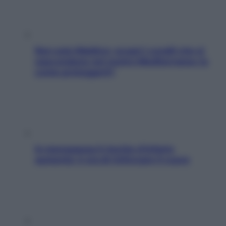
Non solo Maldive: scopri i coralli che si
nascondono nel nostro Mediterraneo (e
come proteggerli)
In menopausa il rischio d’infarto
aumenta: è ora di rinforzare il cuore