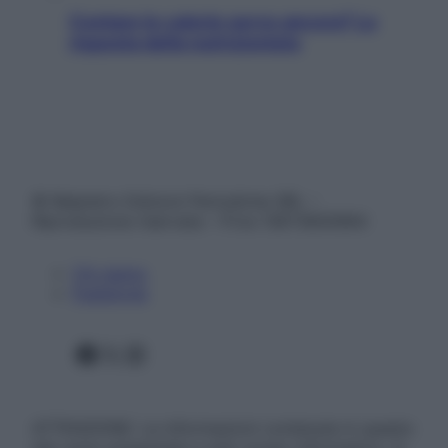
Contare le calorie serve ancora? La
risposta della nutrizionista
© Belpietro Edizioni Periodiche SRL –
Riproduzione riservata – P.Iva 13673600964
Chi siamo
Pubblicità
Facebook
X
Instagram
ATTENZIONE: Le informazioni contenute in questo