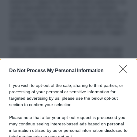
sostituire il rapporto diretto medico-paziente o la
visita specialistica. Si raccomanda di chiedere
sempre il parere del proprio medico curante e/o di
specialisti riguardo qualsiasi indicazione riportata.
Se si hanno dubbi o quesiti sull’uso di un farmaco
è necessario contattare il proprio medico. Leggi il
Disclaimer »
Tutti i diritti riservati. Le immagini utilizzate negli
articoli sono di proprietà dell’editore o concesse
in licenza per l’uso. È vietata la riproduzione non
autorizzata.
Do Not Process My Personal Information
If you wish to opt-out of the sale, sharing to third parties, or
processing of your personal or sensitive information for
Informativa
targeted advertising by us, please use the below opt-out
Privacy Policy
section to confirm your selection.
Cookie Policy
Note Legali
Please note that after your opt-out request is processed you
Preferenze Privacy
may continue seeing interest-based ads based on personal
information utilized by us or personal information disclosed to
third parties prior to your opt-out.