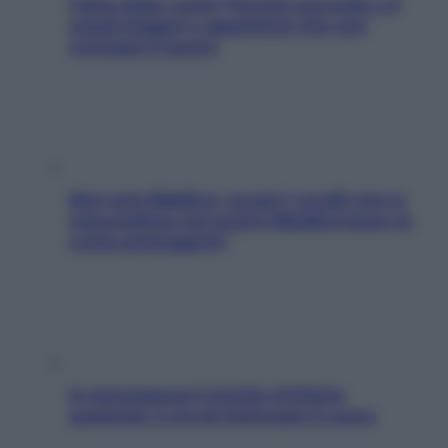
Fame dopo cena? Perché succede e 6
snack leggeri e appetitosi che non
rovinano il sonno
Non solo Maldive: scopri i coralli che si
nascondono nel nostro Mediterraneo (e
come proteggerli)
In menopausa il rischio d’infarto
aumenta: è ora di rinforzare il cuore