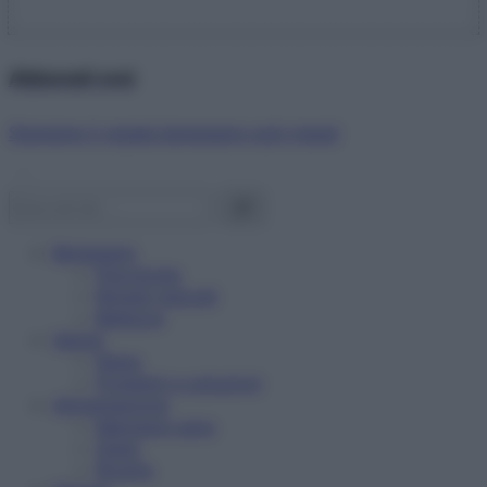
Abbonati ora!
Starbene ti regala benessere ogni mese!
Benessere
Psicologia
Rimedi naturali
Bellezza
Salute
News
Problemi e soluzioni
Alimentazione
Mangiare sano
Diete
Ricette