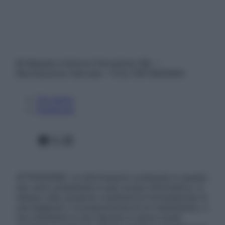
© Belpietro Edizioni Periodiche SRL –
Riproduzione riservata – P.Iva 13673600964
Chi siamo
Pubblicità
Facebook
X
Instagram
ATTENZIONE: Le informazioni contenute in questo
sito sono presentate a solo scopo informativo, in
nessun caso possono costituire la formulazione di
una diagnosi o la prescrizione di un trattamento, e
non intendono e non devono in alcun modo