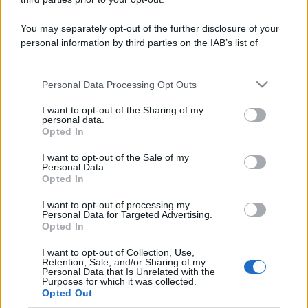
You may separately opt-out of the further disclosure of your
personal information by third parties on the IAB’s list of
downstream participants.
Personal Data Processing Opt Outs
This information may also be disclosed by us to third parties
on the IAB’s List of Downstream Participants that may further
I want to opt-out of the Sharing of my
disclose it to other third parties.
personal data.
Opted In
Please note that this website/app uses one or more Google
services and may gather and store information including but
I want to opt-out of the Sale of my
Personal Data.
not limited to your visit or usage behaviour. You may click to
Opted In
grant or deny consent to Google and its third-party tags to
use your data for below specified purposes in below Google
I want to opt-out of processing my
consent section.
Personal Data for Targeted Advertising.
Opted In
I want to opt-out of Collection, Use,
Retention, Sale, and/or Sharing of my
Personal Data that Is Unrelated with the
Purposes for which it was collected.
Opted Out