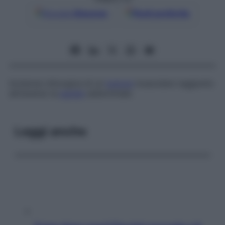
Google
Discover
Fonti preferite
Incisione chirurgica di un
tumore
muscolare raggiunto
attraverso la
parete
addominale.
Leggi anche