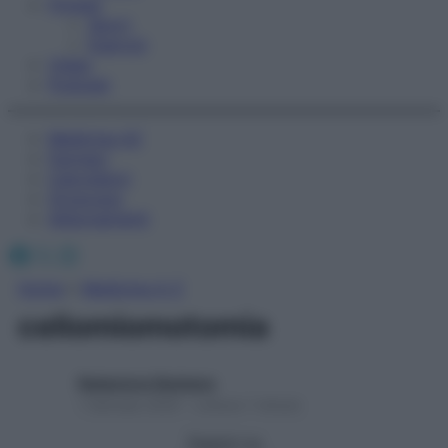
Fitness
Sport
Esercizi
Video
Podcast
Medicina AZ
Farmaci
Calcolatori
Oroscopo
Abbonamenti
Facebook
X
Instagram
Home
»
Medicina A-Z
celiomiomotomia
Redazione Starbene
1 Gennaio 2025 – Lettura 1 minuto
Seguici su