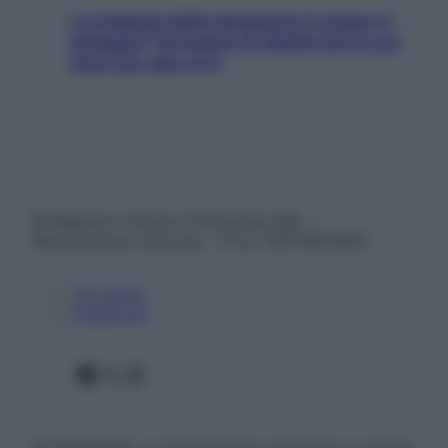
La trappola della dopamina ti segue in
spiaggia? Strategie di digital detox per
staccare davvero
© Belpietro Edizioni Periodiche SRL –
Riproduzione riservata – P.Iva 13673600964
Chi siamo
Pubblicità
Facebook
X
Instagram