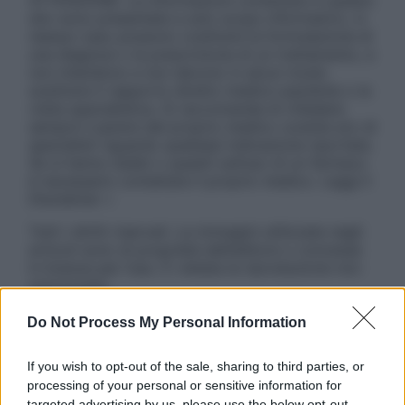
ATTENZIONE: Le informazioni contenute in questo
sito sono presentate a solo scopo informativo, in
nessun caso possono costituire la formulazione di
una diagnosi o la prescrizione di un trattamento, e
non intendono e non devono in alcun modo
sostituire il rapporto diretto medico-paziente o la
visita specialistica. Si raccomanda di chiedere
sempre il parere del proprio medico curante e/o di
specialisti riguardo qualsiasi indicazione riportata.
Se si hanno dubbi o quesiti sull’uso di un farmaco
è necessario contattare il proprio medico. Leggi il
Disclaimer »
Tutti i diritti riservati. Le immagini utilizzate negli
articoli sono di proprietà dell’editore o concesse
in licenza per l’uso. È vietata la riproduzione non
autorizzata.
Do Not Process My Personal Information
Informativa
If you wish to opt-out of the sale, sharing to third parties, or
Privacy Policy
processing of your personal or sensitive information for
Cookie Policy
targeted advertising by us, please use the below opt-out