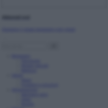
Abbonati ora!
Starbene ti regala benessere ogni mese!
Benessere
Psicologia
Rimedi naturali
Bellezza
Salute
News
Problemi e soluzioni
Alimentazione
Mangiare sano
Diete
Ricette