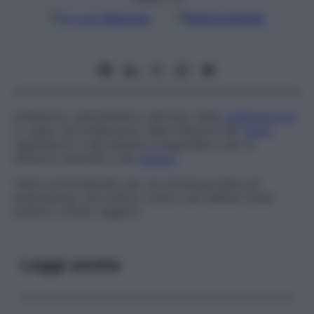
Google
Discover
Fonti preferite
Antibiotico semisintetico derivato dalla
cefalosporina
C, usato nel trattamento delle infezioni del
tratto
respiratorio e del sistema urogenitale e per le
infezioni tessutali e del
sangue
.
Viene somministrato per via intramuscolare ed
endovenosa, ed è attivo contro vari batteri Gram-
positivi e Gram-negativi.
Leggi anche