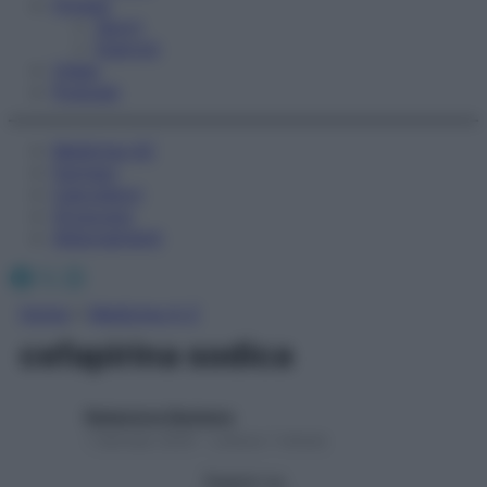
Fitness
Sport
Esercizi
Video
Podcast
Medicina AZ
Farmaci
Calcolatori
Oroscopo
Abbonamenti
Facebook
X
Instagram
Home
»
Medicina A-Z
cefapirina sodica
Redazione Starbene
1 Gennaio 2025 – Lettura 1 minuto
Seguici su