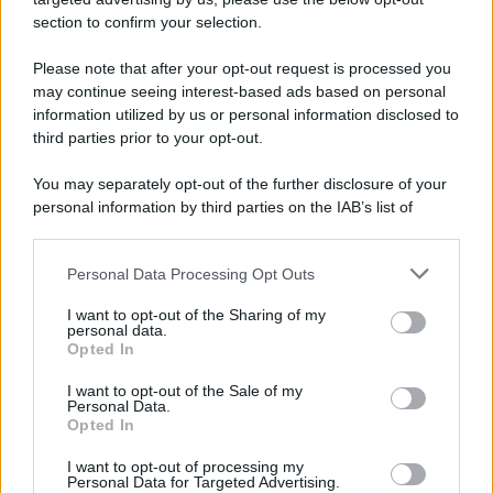
Note Legali
section to confirm your selection.
Preferenze Privacy
Please note that after your opt-out request is processed you
may continue seeing interest-based ads based on personal
information utilized by us or personal information disclosed to
third parties prior to your opt-out.
You may separately opt-out of the further disclosure of your
personal information by third parties on the IAB’s list of
downstream participants.
Personal Data Processing Opt Outs
This information may also be disclosed by us to third parties
on the IAB’s List of Downstream Participants that may further
I want to opt-out of the Sharing of my
disclose it to other third parties.
personal data.
Opted In
Please note that this website/app uses one or more Google
services and may gather and store information including but
I want to opt-out of the Sale of my
Personal Data.
not limited to your visit or usage behaviour. You may click to
Opted In
grant or deny consent to Google and its third-party tags to
use your data for below specified purposes in below Google
I want to opt-out of processing my
consent section.
Personal Data for Targeted Advertising.