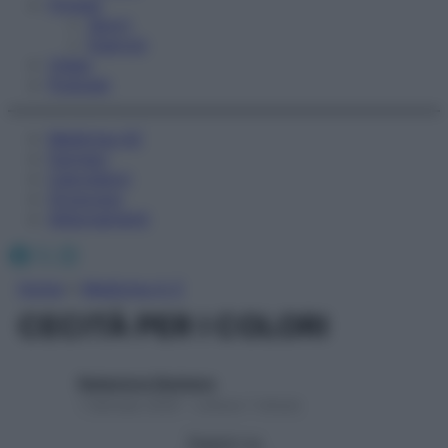
Fitness
Sport
Esercizi
Video
Podcast
Medicina AZ
Farmaci
Calcolatori
Oroscopo
Abbonamenti
Facebook
X
Instagram
Home
»
Medicina A-Z
CECITÀ PER I COLORI
Redazione Starbene
1 Gennaio 2025 – Lettura 1 minuto
Seguici su