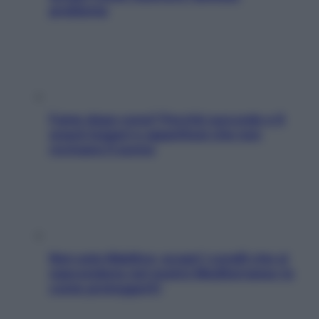
problema
Fame dopo cena? Perché succede e 6
snack leggeri e appetitosi che non
rovinano il sonno
Non solo Maldive: scopri i coralli che si
nascondono nel nostro Mediterraneo (e
come proteggerli)