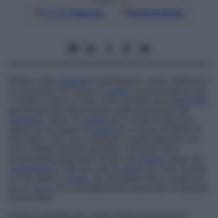
Google
Discover
Fonti preferite
Difetto nella
capacità
di distinguere i colori. Nell’uomo
si conoscono tre forme di
cecità
monocromatica (per
il verde, il rosso e il blu), tutte causate da un’
anomalia
,
geneticamente determinata, nella produzione del
pigmento
visivo. La
cecità
per il verde si associa a
deficit di cloralabe, la
cecità
per il rosso al deficit di
eritrolabe. I loci che codificano questi pigmenti, che
sono rispettivamente deutano e protano, sono
strettamente associati e situati sul
braccio
lungo del
cromosoma
X. Nei rari casi di
cecità
per il blu, invece,
vi è un deficit a
livello
del cianolabe, che è codificato
da un
locus
che è probabilmente associato al deutano
e al protano.
Cecità completa per i colori
Totale incapacità di