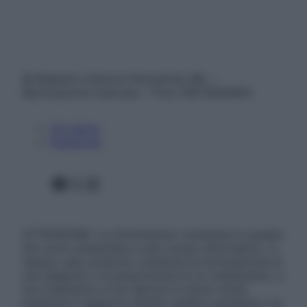
© Belpietro Edizioni Periodiche SRL –
Riproduzione riservata – P.Iva 13673600964
Chi siamo
Pubblicità
Facebook
X
Instagram
ATTENZIONE: Le informazioni contenute in questo
sito sono presentate a solo scopo informativo, in
nessun caso possono costituire la formulazione di
una diagnosi o la prescrizione di un trattamento, e
non intendono e non devono in alcun modo
sostituire il rapporto diretto medico-paziente o la