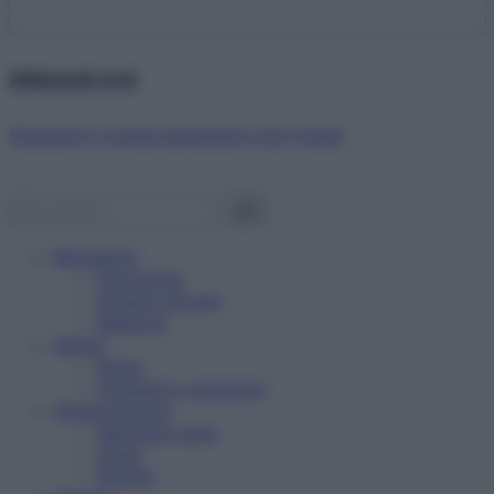
Abbonati ora!
Starbene ti regala benessere ogni mese!
Benessere
Psicologia
Rimedi naturali
Bellezza
Salute
News
Problemi e soluzioni
Alimentazione
Mangiare sano
Diete
Ricette