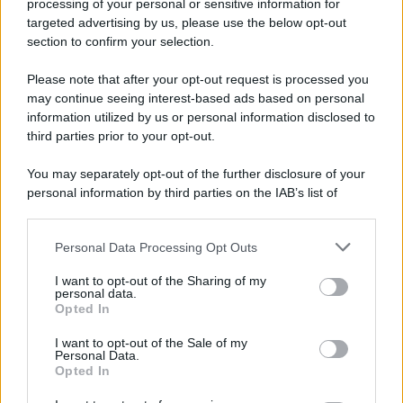
processing of your personal or sensitive information for
targeted advertising by us, please use the below opt-out
section to confirm your selection.
Please note that after your opt-out request is processed you
may continue seeing interest-based ads based on personal
information utilized by us or personal information disclosed to
third parties prior to your opt-out.
You may separately opt-out of the further disclosure of your
personal information by third parties on the IAB’s list of
downstream participants.
Personal Data Processing Opt Outs
This information may also be disclosed by us to third parties
on the IAB’s List of Downstream Participants that may further
I want to opt-out of the Sharing of my
disclose it to other third parties.
personal data.
Opted In
Please note that this website/app uses one or more Google
services and may gather and store information including but
I want to opt-out of the Sale of my
Personal Data.
not limited to your visit or usage behaviour. You may click to
Opted In
grant or deny consent to Google and its third-party tags to
use your data for below specified purposes in below Google