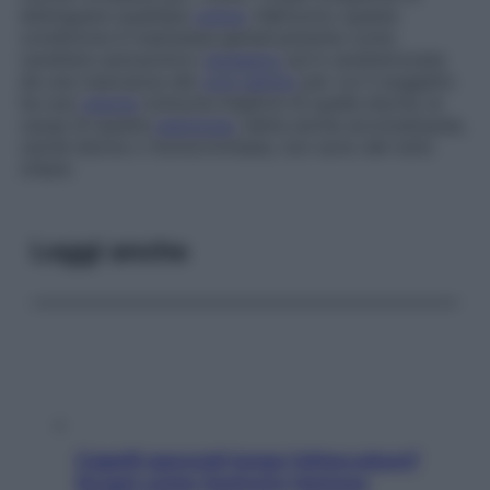
distinguere qualsiasi
colore
. Nell’uomo questa
condizione è trasmessa geneticamente come
carattere autosomico
recessivo
ed è caratterizzata
da una mancanza dei
coni retinici
per cui il soggetto
ha una
visione
notturna migliore di quella diurna; le
cause di questa
patologia
, detta anche
acromatopsia
,
cecità diurna
o
monocromasia
, non sono del tutto
chiare.
Leggi anche
Capelli spezzati lungo l’attaccatura?
Scopri come risolvere l’annoso