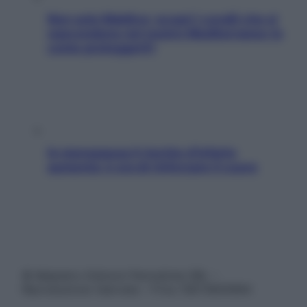
Non solo Maldive: scopri i coralli che si
nascondono nel nostro Mediterraneo (e
come proteggerli)
In menopausa il rischio d’infarto
aumenta: è ora di rinforzare il cuore
© Belpietro Edizioni Periodiche SRL –
Riproduzione riservata – P.Iva 13673600964