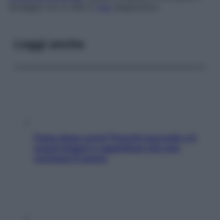
dosaggio non è utile in
fase
diagnostica.
Leggi anche
Fame dopo cena? Perché succede e 6
snack leggeri e appetitosi che non
rovinano il sonno