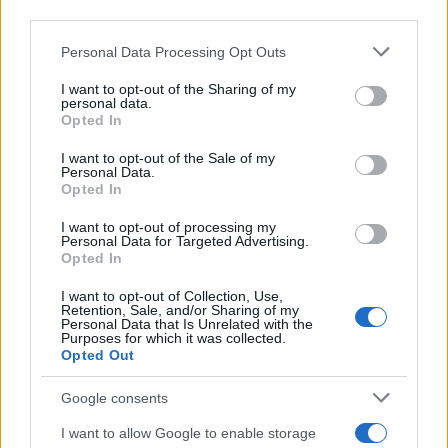
downstream participants.
Personal Data Processing Opt Outs
This information may also be disclosed by us to third parties
on the IAB’s List of Downstream Participants that may further
I want to opt-out of the Sharing of my
disclose it to other third parties.
personal data.
Opted In
Please note that this website/app uses one or more Google
services and may gather and store information including but
I want to opt-out of the Sale of my
Personal Data.
not limited to your visit or usage behaviour. You may click to
Opted In
grant or deny consent to Google and its third-party tags to
use your data for below specified purposes in below Google
I want to opt-out of processing my
consent section.
Personal Data for Targeted Advertising.
Opted In
I want to opt-out of Collection, Use,
Retention, Sale, and/or Sharing of my
Personal Data that Is Unrelated with the
Purposes for which it was collected.
Opted Out
Google consents
I want to allow Google to enable storage