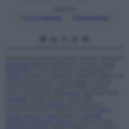
Seguici su
Google
Discover
Fonti preferite
Glicoproteina prodotta da tessuti derivanti dalla parte
embrionale
detta
ectoderma
(da cui hanno origine
l’
epidermide
, le ossa dermiche o membranose e il
tessuto
nervoso) ed espressa in quantità maggiore da
alcune forme tumorali. Il suo dosaggio è utile per
controllare nel tempo i pazienti affetti da alcuni
tumori, in particolare dell’
apparato
digerente e della
mammella
. Poiché, tuttavia, i valori della
concentrazione nel
sangue
del CEA possono
aumentare anche per cause non tumorali (
cirrosi
epatica
,
gastrite
e
ulcera
gastrica,
ipertrofia
prostatica
,
rettocolite ulcerosa
e morbo di Crohn,
enfisema polmonare
, abuso di tabacco e di alcol), il