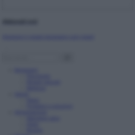
Abbonati ora!
Starbene ti regala benessere ogni mese!
Benessere
Psicologia
Rimedi naturali
Bellezza
Salute
News
Problemi e soluzioni
Alimentazione
Mangiare sano
Diete
Ricette