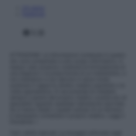
Chi siamo
Pubblicità
Facebook
X
Instagram
ATTENZIONE: Le informazioni contenute in questo
sito sono presentate a solo scopo informativo, in
nessun caso possono costituire la formulazione di
una diagnosi o la prescrizione di un trattamento, e
non intendono e non devono in alcun modo
sostituire il rapporto diretto medico-paziente o la
visita specialistica. Si raccomanda di chiedere
sempre il parere del proprio medico curante e/o di
specialisti riguardo qualsiasi indicazione riportata.
Se si hanno dubbi o quesiti sull’uso di un farmaco
è necessario contattare il proprio medico. Leggi il
Disclaimer »
Tutti i diritti riservati. Le immagini utilizzate negli