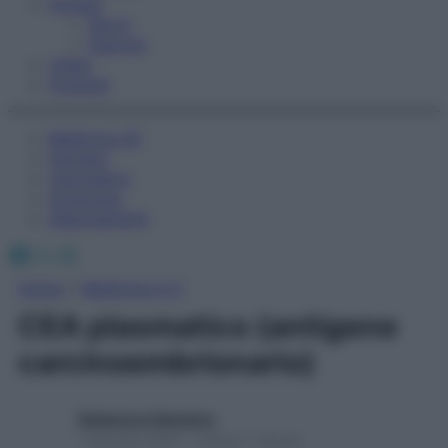
Fitness
Sport
Esercizi
Video
Podcast
Medicina AZ
Farmaci
Calcolatori
Oroscopo
Abbonamenti
Facebook
X
Instagram
Home
»
Medicina A-Z
CEA plasmatico (antigene
carcinoembrionario)
Redazione Starbene
1 Gennaio 2025 – Lettura 1 minuto