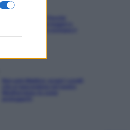
Fame dopo cena? Perché
succede e 6 snack leggeri e
appetitosi che non rovinano il
sonno
Non solo Maldive: scopri i coralli
che si nascondono nel nostro
Mediterraneo (e come
proteggerli)