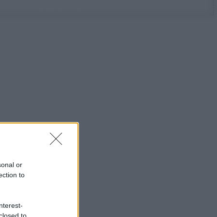
sonal or
ection to
nterest-
closed to