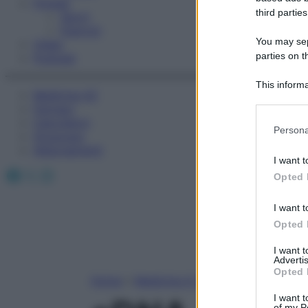
Fitness
third parties
Sport
Esercizi
You may sepa
Video
parties on t
Podcast
This informa
Medicina AZ
Participants
Farmaci
Calcolatori
Please note
Persona
Oroscopo
information 
Abbonamenti
deny consent
I want t
in below Go
Facebook
X
Instagram
Opted 
I want t
Opted 
I want 
Advertis
Opted 
Home
»
Medicina A-Z
I want t
of my P