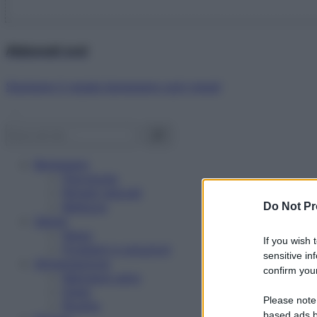
Abbonati ora!
Starbene ti regala benessere ogni mese!
Benessere
Psicologia
Rimedi naturali
Bellezza
Do Not Pr
Salute
News
If you wish 
Problemi e soluzioni
sensitive in
Alimentazione
confirm your
Mangiare sano
Diete
Please note
Ricette
based ads b