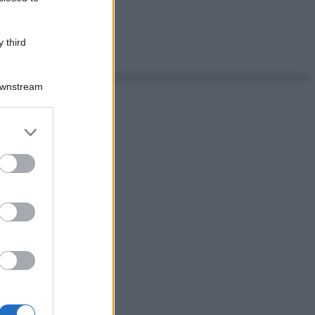
 third
Downstream
er and store
to grant or
ed purposes