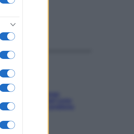
ggi anche
Capelli spezzati lungo
l’attaccatura? Scopri come
risolvere l’annoso problema