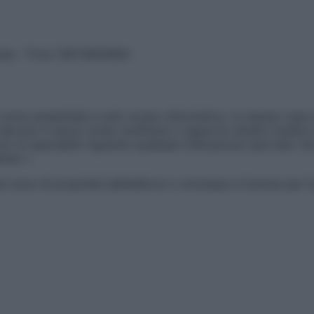
vata – P.Iva 13673600964
sono presentate a solo scopo informativo, in nessun caso p
devono in alcun modo sostituire il rapporto diretto medico-p
 di specialisti riguardo qualsiasi indicazione riportata. Se
aimer »
ticoli sono di proprietà dell’editore o concesse in licenza per 