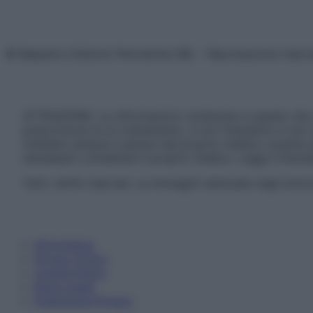
© Belpietro Edizioni Periodiche SRL – Riproduzione riser
ATTENZIONE: Le informazioni contenute in questo sito 
prescrizione di un trattamento, e non intendono e non 
chiedere sempre il parere del proprio medico curante e/o
necessario contattare il proprio medico. Leggi il Discl
Tutti i diritti riservati. Le immagini utilizzate negli ar
Informativa
Privacy Policy
Cookie Policy
Note Legali
Preferenze Privacy