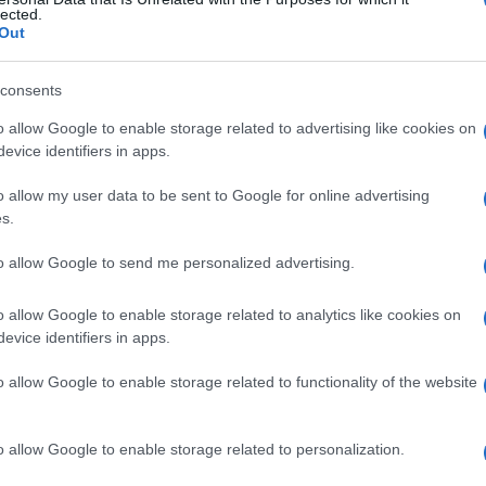
lected.
Out
consents
Le
o allow Google to enable storage related to advertising like cookies on
evice identifiers in apps.
ti preferite
o allow my user data to be sent to Google for online advertising
s.
to allow Google to send me personalized advertising.
o allow Google to enable storage related to analytics like cookies on
la
di mRNA (isolato precedentemente), con l’utilizzo
evice identifiers in apps.
na
DNA
polimerasi
.
o allow Google to enable storage related to functionality of the website
uperare il
gene
che codifica una particolare
proteina
,
romosomico.
o allow Google to enable storage related to personalization.