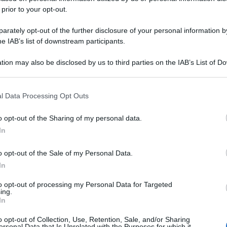
 prior to your opt-out.
rately opt-out of the further disclosure of your personal information by
he IAB’s list of downstream participants.
tion may also be disclosed by us to third parties on the IAB’s List of 
 that may further disclose it to other third parties.
 that this website/app uses one or more Google services and may gath
l Data Processing Opt Outs
including but not limited to your visit or usage behaviour. You may click 
 to Google and its third-party tags to use your data for below specifi
o opt-out of the Sharing of my personal data.
ogle consent section.
In
o opt-out of the Sale of my Personal Data.
In
to opt-out of processing my Personal Data for Targeted
ing.
In
o opt-out of Collection, Use, Retention, Sale, and/or Sharing
ersonal Data that Is Unrelated with the Purposes for which it