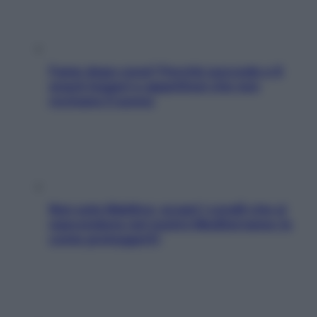
Fame dopo cena? Perché succede e 6
snack leggeri e appetitosi che non
rovinano il sonno
Non solo Maldive: scopri i coralli che si
nascondono nel nostro Mediterraneo (e
come proteggerli)