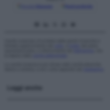
Google
Discover
Fonti preferite
Cavità corporea circondata dalle pareti toraciche e
limitata superiormente dal
collo
, a
livello
del piano
sopraclavicolare, e inferiormente dal
diaframma
, che
la separa dalla
cavità addominale
.
La cavità toracica è poi divisa nelle cavità pleuriche
destra e sinistra, a loro volta separate dal
mediastino
.
Leggi anche