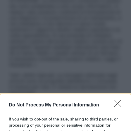
ATTENZIONE: Le informazioni contenute in questo
sito sono presentate a solo scopo informativo, in
nessun caso possono costituire la formulazione di
una diagnosi o la prescrizione di un trattamento, e
non intendono e non devono in alcun modo
sostituire il rapporto diretto medico-paziente o la
visita specialistica. Si raccomanda di chiedere
sempre il parere del proprio medico curante e/o di
specialisti riguardo qualsiasi indicazione riportata.
Se si hanno dubbi o quesiti sull’uso di un farmaco
è necessario contattare il proprio medico. Leggi il
Disclaimer »
Tutti i diritti riservati. Le immagini utilizzate negli
articoli sono di proprietà dell’editore o concesse
in licenza per l’uso. È vietata la riproduzione non
autorizzata.
Do Not Process My Personal Information
Informativa
If you wish to opt-out of the sale, sharing to third parties, or
Privacy Policy
processing of your personal or sensitive information for
Cookie Policy