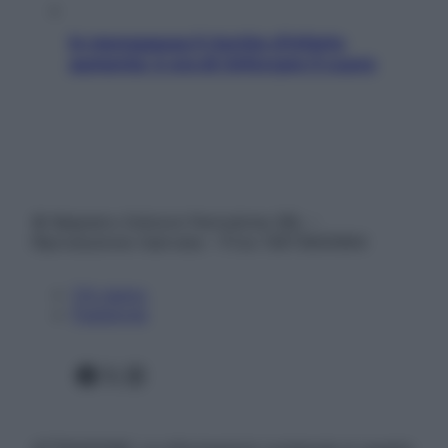
In menopausa il rischio d’infarto
aumenta: è ora di rinforzare il cuore
© Belpietro Edizioni Periodiche SRL –
Riproduzione riservata – P.Iva 13673600964
Chi siamo
Pubblicità
Facebook
X
Instagram