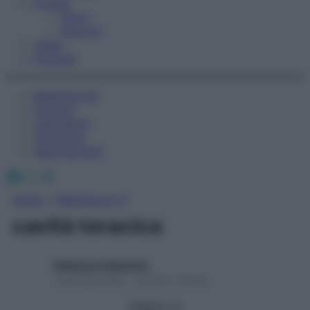
Fitness
Sport
Esercizi
Video
Podcast
Medicina AZ
Farmaci
Calcolatori
Oroscopo
Abbonamenti
Facebook
X
Instagram
Home
»
Medicina A-Z
cavità toracica
Redazione Starbene
1 Gennaio 2025 – Lettura 1 minuto
Seguici su