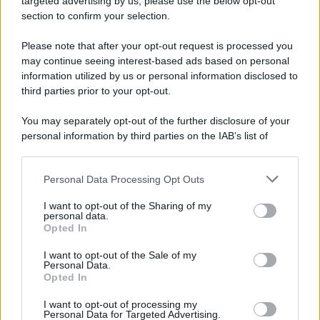
targeted advertising by us, please use the below opt-out
Note Legali
section to confirm your selection.
Preferenze Privacy
Please note that after your opt-out request is processed you
may continue seeing interest-based ads based on personal
information utilized by us or personal information disclosed to
third parties prior to your opt-out.
You may separately opt-out of the further disclosure of your
personal information by third parties on the IAB’s list of
downstream participants.
Personal Data Processing Opt Outs
This information may also be disclosed by us to third parties
on the IAB’s List of Downstream Participants that may further
I want to opt-out of the Sharing of my
disclose it to other third parties.
personal data.
Opted In
Please note that this website/app uses one or more Google
services and may gather and store information including but
I want to opt-out of the Sale of my
Personal Data.
not limited to your visit or usage behaviour. You may click to
Opted In
grant or deny consent to Google and its third-party tags to
use your data for below specified purposes in below Google
I want to opt-out of processing my
consent section.
Personal Data for Targeted Advertising.