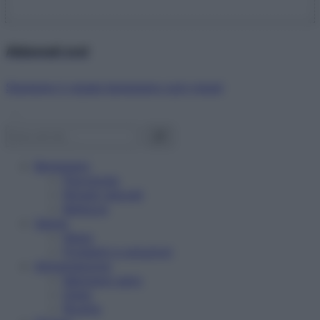
Abbonati ora!
Starbene ti regala benessere ogni mese!
Benessere
Psicologia
Rimedi naturali
Bellezza
Salute
News
Problemi e soluzioni
Alimentazione
Mangiare sano
Diete
Ricette