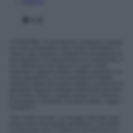
Pubblicità
Facebook
X
Instagram
ATTENZIONE: Le informazioni contenute in questo
sito sono presentate a solo scopo informativo, in
nessun caso possono costituire la formulazione di
una diagnosi o la prescrizione di un trattamento, e
non intendono e non devono in alcun modo
sostituire il rapporto diretto medico-paziente o la
visita specialistica. Si raccomanda di chiedere
sempre il parere del proprio medico curante e/o di
specialisti riguardo qualsiasi indicazione riportata.
Se si hanno dubbi o quesiti sull’uso di un farmaco
è necessario contattare il proprio medico. Leggi il
Disclaimer »
Tutti i diritti riservati. Le immagini utilizzate negli
articoli sono di proprietà dell’editore o concesse
in licenza per l’uso. È vietata la riproduzione non