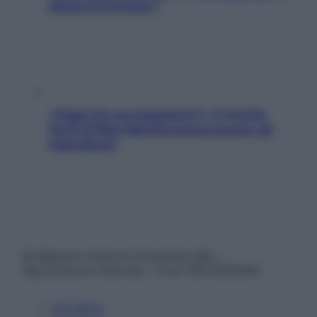
pilota di Formula 1
«Oggi che se magnamo?»: 4 ricette
facili di Max Mariola senza pesare gli
ingredienti
© Belpietro Edizioni Periodiche SRL –
Riproduzione riservata – P.Iva 13673600964
Chi siamo