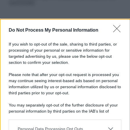
autorizzata.
Informativa
Do Not Process My Personal Information
Privacy Policy
Cookie Policy
If you wish to opt-out of the sale, sharing to third parties, or
Note Legali
processing of your personal or sensitive information for
Preferenze Privacy
targeted advertising by us, please use the below opt-out
section to confirm your selection.
Please note that after your opt-out request is processed you
may continue seeing interest-based ads based on personal
information utilized by us or personal information disclosed to
third parties prior to your opt-out.
You may separately opt-out of the further disclosure of your
personal information by third parties on the IAB’s list of
downstream participants.
Personal Data Processing Opt Outs
This information may also be disclosed by us to third parties