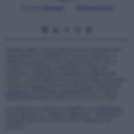
Google
Discover
Fonti preferite
Disturbo delle funzioni psicomotorie caratterizzato
dalla perdita di un’iniziativa motoria coerente. La
catatonia consiste in uno stupore motorio, che si
traduce in tendenza a mantenere a lungo una
posizione, incapacità di rispondere a determinati
stimoli, o anche ripetizione continua degli stessi gesti.
I periodi di
inerzia
motoria si alternano a episodi di
agitazione
scoordinata; parallelamente si osserva
rigidità del pensiero (ripetizione di parole o frasi).
La catatonia si osserva in soggetti con
schizofrenia
,
turbe dell’umore o malattie organiche. I trattamenti
farmacologici hanno diminuito la frequenza del
disturbo.