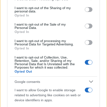
on the IAB’s List of Downstream Participants that may further
I want to opt-out of the Sharing of my
disclose it to other third parties.
personal data.
Opted In
Please note that this website/app uses one or more Google
services and may gather and store information including but
I want to opt-out of the Sale of my
Personal Data.
not limited to your visit or usage behaviour. You may click to
Opted In
grant or deny consent to Google and its third-party tags to
use your data for below specified purposes in below Google
I want to opt-out of processing my
consent section.
Personal Data for Targeted Advertising.
Opted In
I want to opt-out of Collection, Use,
Retention, Sale, and/or Sharing of my
Personal Data that Is Unrelated with the
Purposes for which it was collected.
Opted Out
Google consents
I want to allow Google to enable storage
related to advertising like cookies on web or
device identifiers in apps.