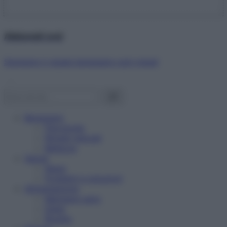
Abbonati ora!
Starbene ti regala benessere ogni mese!
Benessere
Psicologia
Rimedi naturali
Bellezza
Salute
News
Problemi e soluzioni
Alimentazione
Mangiare sano
Diete
Ricette