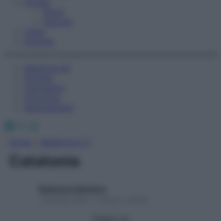
Fitness
Sport
Esercizi
Video
Podcast
Medicina AZ
Farmaci
Calcolatori
Oroscopo
Abbonamenti
Facebook
X
Instagram
Home
»
Medicina A-Z
Catatonia
Redazione Starbene
1 Gennaio 2025 – Lettura 1 minuto
Seguici su