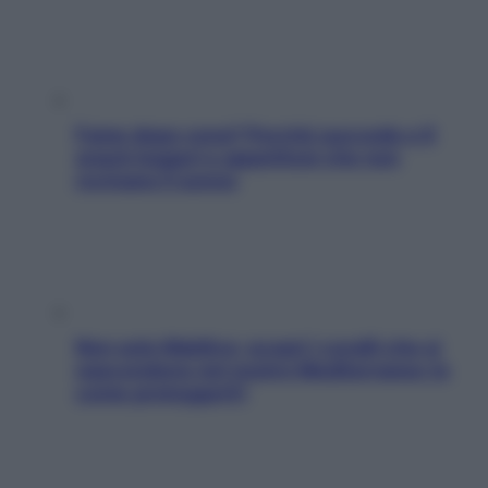
Fame dopo cena? Perché succede e 6
snack leggeri e appetitosi che non
rovinano il sonno
Non solo Maldive: scopri i coralli che si
nascondono nel nostro Mediterraneo (e
come proteggerli)