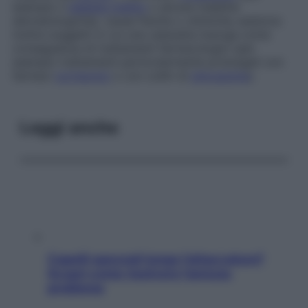
esempio il
diabete mellito
o alcune malattie
dermatologiche), cause fisiche o chimiche; esistono
inoltre soggetti in cui una cataratta insorge come
conseguenza di trattamenti farmacologici (per
esempio trattamenti particolarmente prolungati con
farmaci
cortisonici
o con colliri di
pilocarpina
).
Leggi anche
Capelli spezzati lungo l’attaccatura?
Scopri come risolvere l’annoso
problema