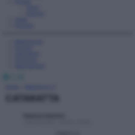
Fitness
Sport
Esercizi
Video
Podcast
Medicina AZ
Farmaci
Calcolatori
Oroscopo
Abbonamenti
Facebook
X
Instagram
Home
»
Medicina A-Z
CATARATTA
Redazione Starbene
1 Gennaio 2025 – Lettura 1 minuto
Seguici su