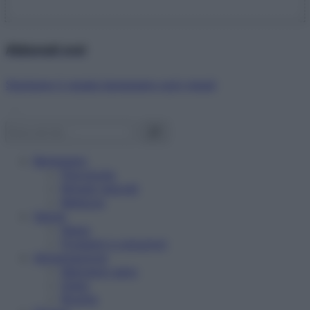
Abbonati ora!
Starbene ti regala benessere ogni mese!
Benessere
Psicologia
Rimedi naturali
Bellezza
Salute
News
Problemi e soluzioni
Alimentazione
Mangiare sano
Diete
Ricette