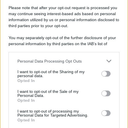
Please note that after your opt-out request is processed you
may continue seeing interest-based ads based on personal
information utilized by us or personal information disclosed to
third parties prior to your opt-out.
You may separately opt-out of the further disclosure of your
personal information by third parties on the IAB’s list of
downstream participants.
Personal Data Processing Opt Outs
This information may also be disclosed by us to third parties
on the IAB’s List of Downstream Participants that may further
I want to opt-out of the Sharing of my
disclose it to other third parties.
personal data.
Opted In
Please note that this website/app uses one or more Google
services and may gather and store information including but
I want to opt-out of the Sale of my
Personal Data.
not limited to your visit or usage behaviour. You may click to
Opted In
grant or deny consent to Google and its third-party tags to
use your data for below specified purposes in below Google
I want to opt-out of processing my
consent section.
Personal Data for Targeted Advertising.
Opted In