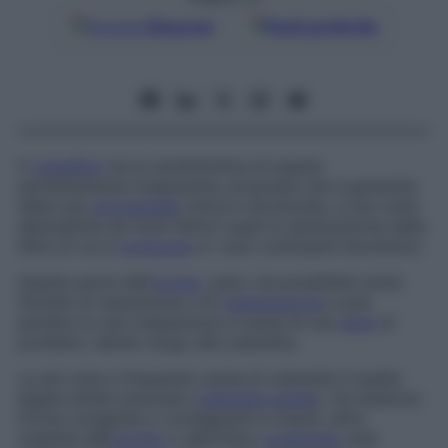
Google
Discover
Fonti preferite
Il
cristallino
ha la caratteristica di essere
perfettamente trasparente, proprietà che è garantita
dalla sua
omogeneità
ottica e strutturale, a sua volta
dipendente da molti fattori quali la sistemazione delle
fibre di cui è
composto
e i suoi costituenti biochimici.
Questa parte dell’
occhio
, però, ha possibilità molto
limitate di riparazione e di
rigenerazione
e può
perdere la sua trasparenza a causa di una
serie
di
problemi, dando luogo alla cataratta.
La più nota e frequente causa di cataratta è quella
legata all’età avanzata (
cataratta senile
), ma esistono
forme congenite o conseguenti a traumi, altre
malattie dell’
occhio
o dell’intero
organismo
(per