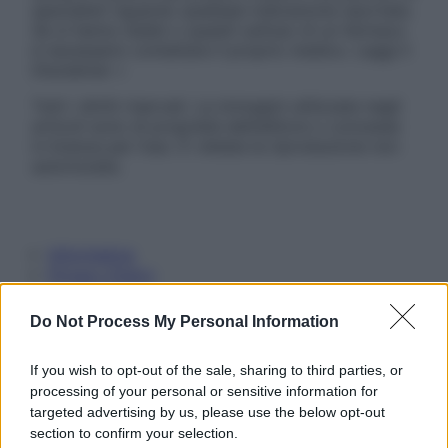
specialisti riguardo qualsiasi indicazione riportata.
Se si hanno dubbi o quesiti sull’uso di un farmaco
è necessario contattare il proprio medico. Leggi il
Disclaimer »
Tutti i diritti riservati. Le immagini utilizzate negli
articoli sono di proprietà dell’editore o concesse
in licenza per l’uso. È vietata la riproduzione non
autorizzata.
Informativa
Privacy Policy
Cookie Policy
Note Legali
Do Not Process My Personal Information
Preferenze Privacy
If you wish to opt-out of the sale, sharing to third parties, or
processing of your personal or sensitive information for
targeted advertising by us, please use the below opt-out
section to confirm your selection.