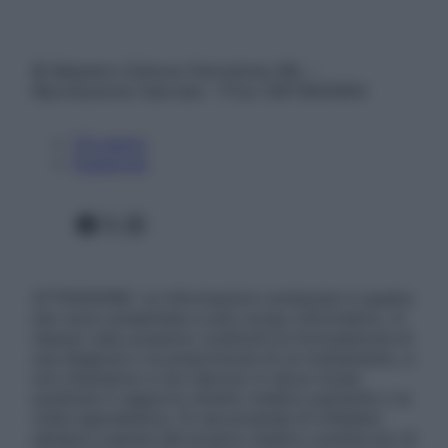
© Belpietro Edizioni Periodiche SRL –
Riproduzione riservata – P.Iva 13673600964
Chi siamo
Pubblicità
Facebook
X
Instagram
ATTENZIONE: Le informazioni contenute in questo
sito sono presentate a solo scopo informativo, in
nessun caso possono costituire la formulazione di
una diagnosi o la prescrizione di un trattamento, e
non intendono e non devono in alcun modo
sostituire il rapporto diretto medico-paziente o la
visita specialistica. Si raccomanda di chiedere
sempre il parere del proprio medico curante e/o di