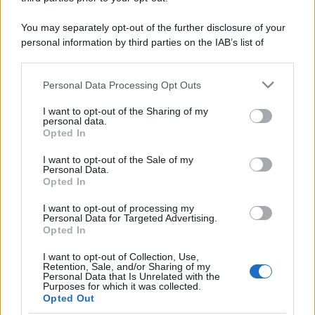
You may separately opt-out of the further disclosure of your
personal information by third parties on the IAB’s list of
downstream participants.
Personal Data Processing Opt Outs
This information may also be disclosed by us to third parties
on the IAB’s List of Downstream Participants that may further
I want to opt-out of the Sharing of my
disclose it to other third parties.
personal data.
Opted In
Please note that this website/app uses one or more Google
services and may gather and store information including but
I want to opt-out of the Sale of my
Personal Data.
not limited to your visit or usage behaviour. You may click to
Opted In
grant or deny consent to Google and its third-party tags to
use your data for below specified purposes in below Google
I want to opt-out of processing my
consent section.
Personal Data for Targeted Advertising.
Opted In
I want to opt-out of Collection, Use,
Retention, Sale, and/or Sharing of my
Personal Data that Is Unrelated with the
Purposes for which it was collected.
Opted Out