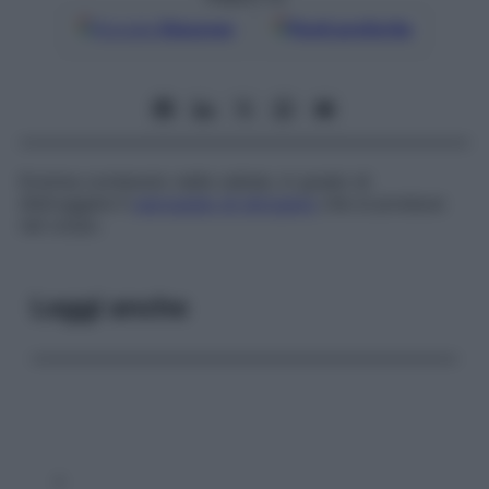
Google
Discover
Fonti preferite
Enzima contenuto nelle cellule, in grado di
distruggere il
perossido di idrogeno
che si produce
nel corpo.
Leggi anche