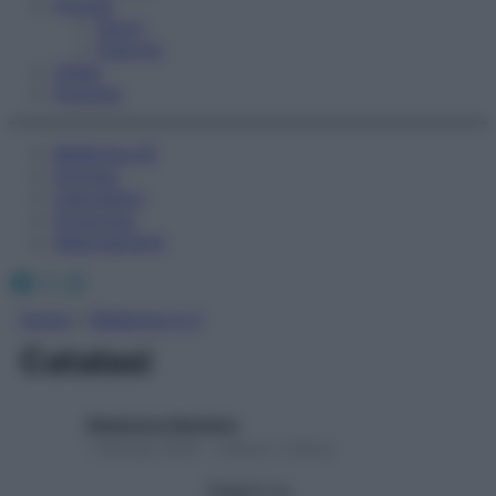
Fitness
Sport
Esercizi
Video
Podcast
Medicina AZ
Farmaci
Calcolatori
Oroscopo
Abbonamenti
Facebook
X
Instagram
Home
»
Medicina A-Z
Catalasi
Redazione Starbene
1 Gennaio 2025 – Lettura 1 minuto
Seguici su