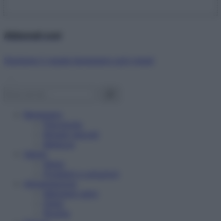
Abbonati ora!
Starbene ti regala benessere ogni mese!
Benessere
Psicologia
Rimedi naturali
Bellezza
Salute
News
Problemi e soluzioni
Alimentazione
Mangiare sano
Diete
Ricette