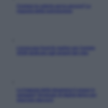
Contare le calorie serve ancora? La
risposta della nutrizionista
L’oroscopo food di Jupiter per l’estate
2026 dedicato agli amanti del cibo
La trappola della dopamina ti segue in
spiaggia? Strategie di digital detox per
staccare davvero