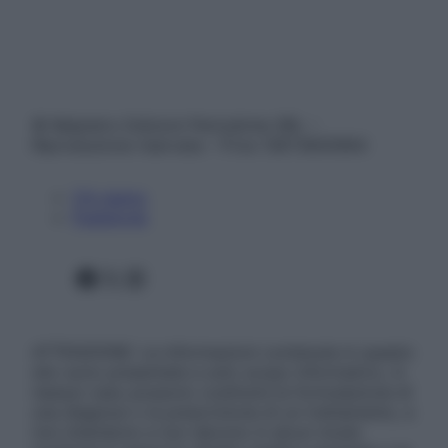
© Belpietro Edizioni Periodiche SRL –
Riproduzione riservata – P.Iva 13673600964
Chi siamo
Pubblicità
Facebook
X
Instagram
ATTENZIONE: Le informazioni contenute in questo
sito sono presentate a solo scopo informativo, in
nessun caso possono costituire la formulazione di
una diagnosi o la prescrizione di un trattamento, e
non intendono e non devono in alcun modo