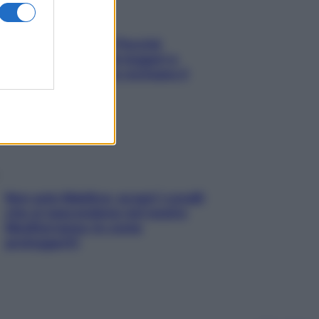
Fame dopo cena? Perché
succede e 6 snack leggeri e
appetitosi che non rovinano il
sonno
Non solo Maldive: scopri i coralli
che si nascondono nel nostro
Mediterraneo (e come
proteggerli)