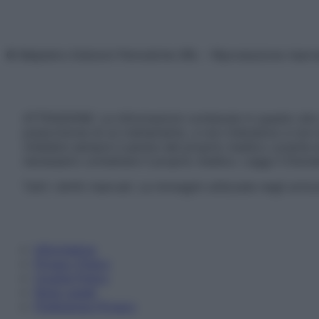
© Belpietro Edizioni Periodiche SRL – Riproduzione riser
ATTENZIONE: Le informazioni contenute in questo sito 
prescrizione di un trattamento, e non intendono e non 
chiedere sempre il parere del proprio medico curante e/o
necessario contattare il proprio medico. Leggi il Discl
Tutti i diritti riservati. Le immagini utilizzate negli ar
Informativa
Privacy Policy
Cookie Policy
Note Legali
Preferenze Privacy