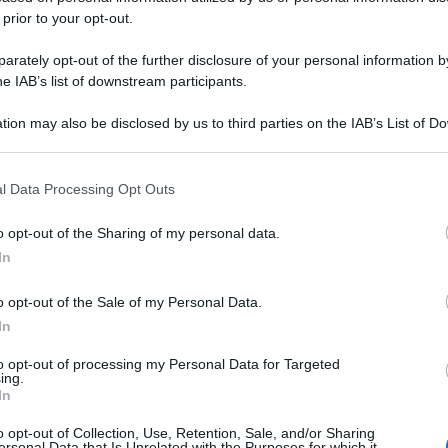
 prior to your opt-out.
rately opt-out of the further disclosure of your personal information by
he IAB’s list of downstream participants.
tion may also be disclosed by us to third parties on the IAB’s List of 
 that may further disclose it to other third parties.
 that this website/app uses one or more Google services and may gath
l Data Processing Opt Outs
including but not limited to your visit or usage behaviour. You may click 
 to Google and its third-party tags to use your data for below specifi
o opt-out of the Sharing of my personal data.
ogle consent section.
In
o opt-out of the Sale of my Personal Data.
In
to opt-out of processing my Personal Data for Targeted
ing.
In
o opt-out of Collection, Use, Retention, Sale, and/or Sharing
ersonal Data that Is Unrelated with the Purposes for which it