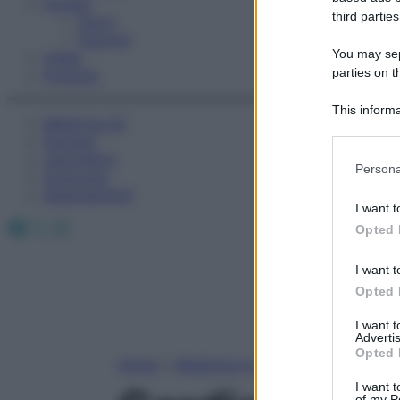
Fitness
third parties
Sport
Esercizi
You may sepa
Video
parties on t
Podcast
This informa
Medicina AZ
Participants
Farmaci
Calcolatori
Please note
Persona
Oroscopo
information 
Abbonamenti
deny consent
I want t
in below Go
Facebook
X
Instagram
Opted 
I want t
Opted 
I want 
Advertis
Opted 
Home
»
Medicina A-Z
I want t
of my P