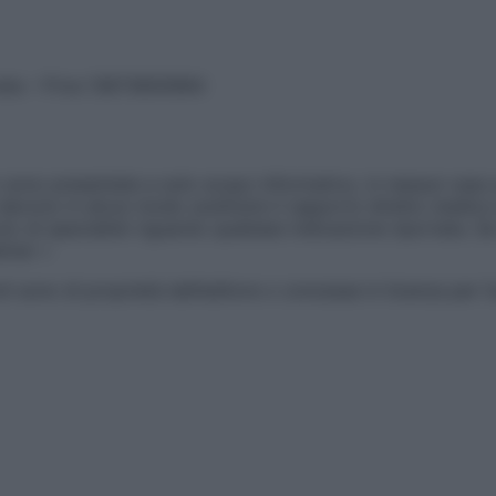
vata – P.Iva 13673600964
sono presentate a solo scopo informativo, in nessun caso p
devono in alcun modo sostituire il rapporto diretto medico-p
 di specialisti riguardo qualsiasi indicazione riportata. Se
aimer »
ticoli sono di proprietà dell’editore o concesse in licenza per 