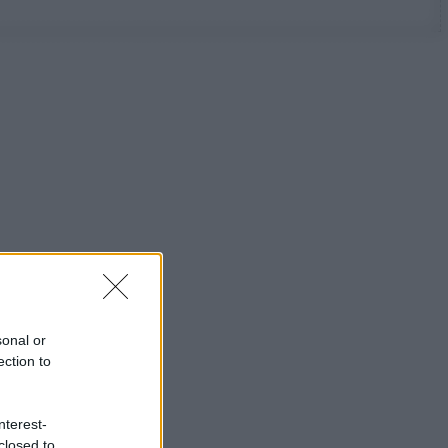
sonal or
ection to
nterest-
closed to