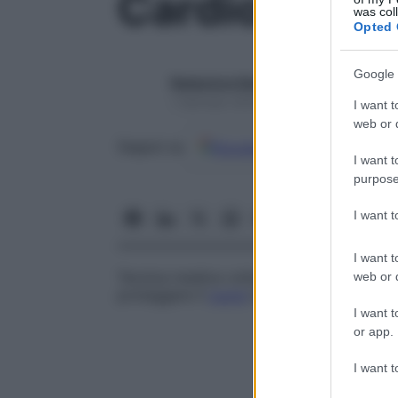
Cardioplegia
was col
Opted 
Google 
Redazione Starbene
1 Gennaio 2025 – Lettura 1 minuto
I want t
web or d
Google
Discover
Fon
Seguici su
I want t
purpose
I want 
I want t
Tecnica medica volta a provocare un arres
web or d
proteggere il
cuore
nel corso di interventi
I want t
or app.
I want t