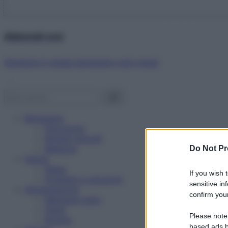
Abbonati ora!
Starbene ti regala benessere ogni mese!
Benessere
Psicologia
Rimedi naturali
Bellezza
Do Not Pr
Salute
News
If you wish 
Problemi e soluzioni
sensitive in
Alimentazione
confirm your
Mangiare sano
Diete
Please note
Ricette
based ads b