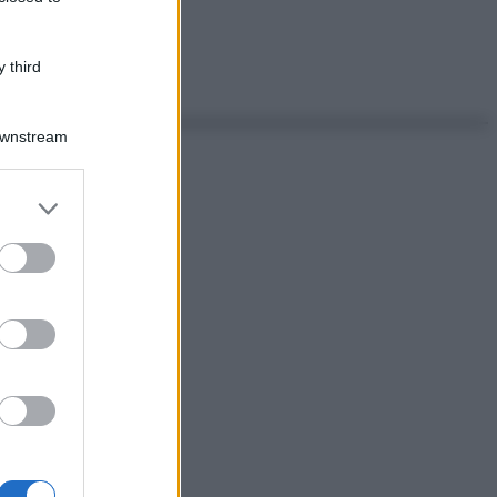
 third
Downstream
er and store
to grant or
ed purposes