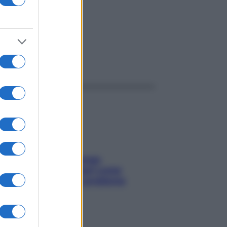
ggi anche
Capelli spezzati lungo
l’attaccatura? Scopri come
risolvere l’annoso problema