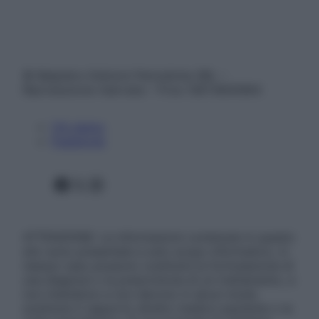
© Belpietro Edizioni Periodiche SRL –
Riproduzione riservata – P.Iva 13673600964
Chi siamo
Pubblicità
Facebook
X
Instagram
ATTENZIONE: Le informazioni contenute in questo
sito sono presentate a solo scopo informativo, in
nessun caso possono costituire la formulazione di
una diagnosi o la prescrizione di un trattamento, e
non intendono e non devono in alcun modo
sostituire il rapporto diretto medico-paziente o la