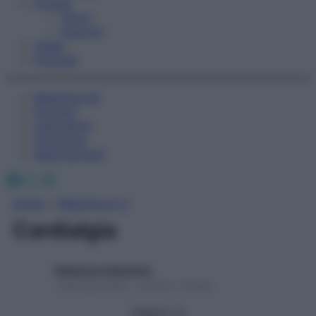
Fitness
Sport
Esercizi
Video
Podcast
Medicina AZ
Farmaci
Calcolatori
Oroscopo
Abbonamenti
Facebook
X
Instagram
Home
»
Medicina A-Z
Cardialgia
Redazione Starbene
1 Gennaio 2025 – Lettura 1 minuto
Seguici su