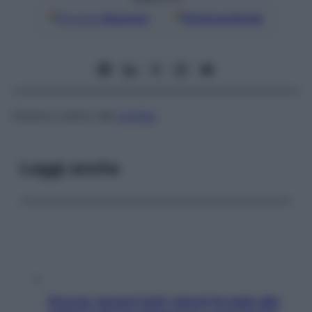
Google
Discover
Fonti preferite
Dolore a carico del
cardias
.
Leggi anche
Doccia, lavarsi tutti i giorni fa male alla