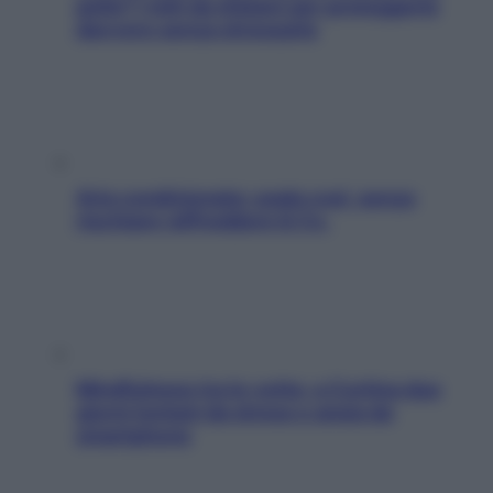
pelle? I miti da sfatare per proteggerla
davvero senza stressarla
Aria condizionata: usala così, senza
rischiare raffreddore & Co.
Mindfulness tra le vette: a Cortina due
giorni lontani da stress e ansia da
smartphone