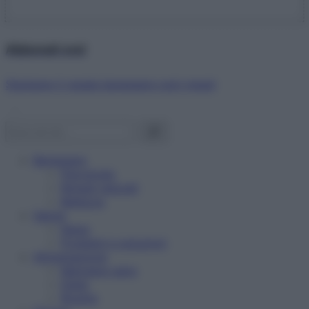
Abbonati ora!
Starbene ti regala benessere ogni mese!
Benessere
Psicologia
Rimedi naturali
Bellezza
Salute
News
Problemi e soluzioni
Alimentazione
Mangiare sano
Diete
Ricette