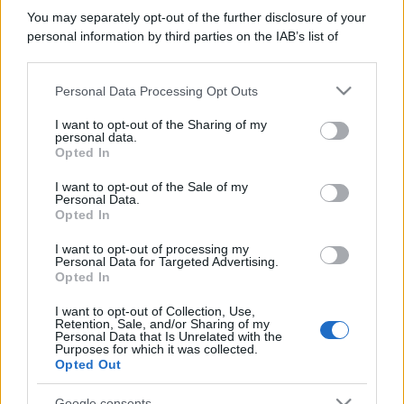
You may separately opt-out of the further disclosure of your
personal information by third parties on the IAB’s list of
downstream participants.
Personal Data Processing Opt Outs
This information may also be disclosed by us to third parties
on the IAB’s List of Downstream Participants that may further
I want to opt-out of the Sharing of my
disclose it to other third parties.
personal data.
Opted In
Please note that this website/app uses one or more Google
services and may gather and store information including but
I want to opt-out of the Sale of my
Personal Data.
not limited to your visit or usage behaviour. You may click to
Opted In
grant or deny consent to Google and its third-party tags to
use your data for below specified purposes in below Google
I want to opt-out of processing my
consent section.
Personal Data for Targeted Advertising.
Opted In
I want to opt-out of Collection, Use,
Retention, Sale, and/or Sharing of my
Personal Data that Is Unrelated with the
Purposes for which it was collected.
Opted Out
Google consents