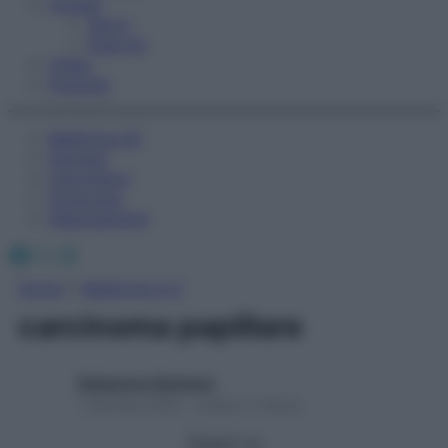
Fitness
Sport
Esercizi
Video
Podcast
Medicina AZ
Farmaci
Calcolatori
Oroscopo
Abbonamenti
Facebook
X
Instagram
Home
»
Medicina A-Z
carcinoma papillare
Redazione Starbene
1 Gennaio 2025 – Lettura 1 minuto
Seguici su