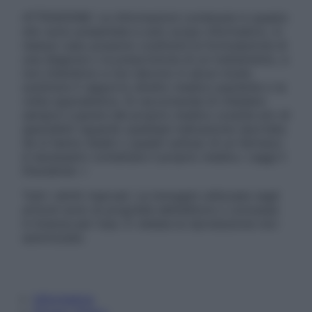
ATTENZIONE: Le informazioni contenute in questo
sito sono presentate a solo scopo informativo, in
nessun caso possono costituire la formulazione di
una diagnosi o la prescrizione di un trattamento, e
non intendono e non devono in alcun modo
sostituire il rapporto diretto medico-paziente o la
visita specialistica. Si raccomanda di chiedere
sempre il parere del proprio medico curante e/o di
specialisti riguardo qualsiasi indicazione riportata.
Se si hanno dubbi o quesiti sull’uso di un farmaco
è necessario contattare il proprio medico. Leggi il
Disclaimer »
Tutti i diritti riservati. Le immagini utilizzate negli
articoli sono di proprietà dell’editore o concesse
in licenza per l’uso. È vietata la riproduzione non
autorizzata.
Informativa