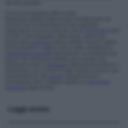
sieroso papillare
.
Carcinoma papillare della tiroide
Neoplasia maligna della tiroide caratterizzata da
strutture di accrescimento di tipo papillare:
rappresenta circa la metà dei casi di
carcinoma
della
tiroide. È più frequente nella donna, senza una
particolare
incidenza
relativa all’età, ma può colpire
anche bambini e ragazzi che si siano sottoposti a
radioterapia
cervicale
nell’infanzia. La malignità può
acuirsi con l’avanzare dell’età, provocando una
diffusione locale e
metastasi
relativamente tardive. Il
trattamento con ormoni tiroidei ritarda in alcuni casi
l’accrescimento del
tumore
. Questa forma è
considerata meno maligna rispetto al
carcinoma
follicolare
della tiroide.
Leggi anche