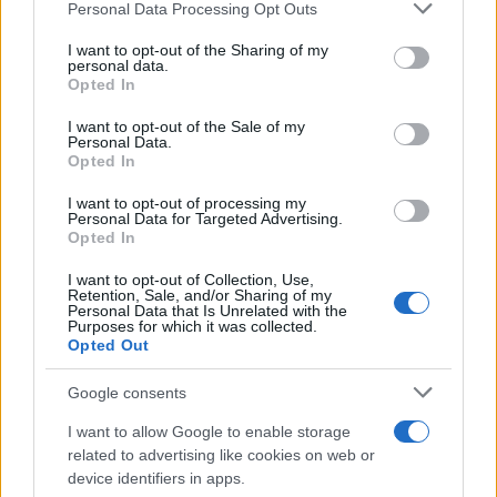
Personal Data Processing Opt Outs
This information may also be disclosed by us to third parties
on the IAB’s List of Downstream Participants that may further
I want to opt-out of the Sharing of my
disclose it to other third parties.
personal data.
Opted In
Please note that this website/app uses one or more Google
services and may gather and store information including but
I want to opt-out of the Sale of my
Personal Data.
not limited to your visit or usage behaviour. You may click to
Opted In
grant or deny consent to Google and its third-party tags to
use your data for below specified purposes in below Google
I want to opt-out of processing my
consent section.
Personal Data for Targeted Advertising.
Opted In
I want to opt-out of Collection, Use,
Retention, Sale, and/or Sharing of my
Personal Data that Is Unrelated with the
Purposes for which it was collected.
Opted Out
Google consents
I want to allow Google to enable storage
related to advertising like cookies on web or
device identifiers in apps.