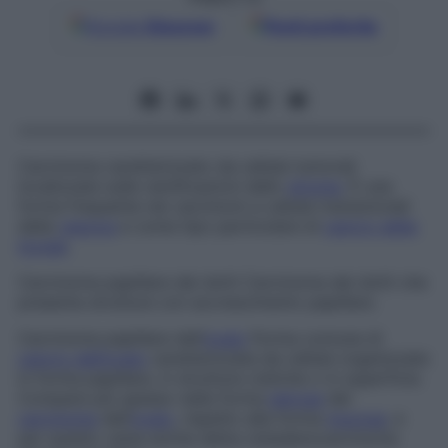
Google
Discover
Fonti preferite
Carcinoma caratterizzato da cellule tumorali
localizzate sulle ramificazioni dello
stroma
. È una
forma frequente nei carcinomi a cellule transizionali
della
vescica
e come tipo particolare di
cancro della
tiroide
.
Carcinoma papillare dei dotti
Carcinoma dei dotti che
presenta strutture con accrescimento papillare.
Carcinoma papillare dell’
ovaio
Forma comune di
cancro dell’ovaio
caratterizzata da cellule organizzate
in forma papillare, in strutture cistiche o in superficie.
Compare più spesso nella forma
sierosa
del
carcinoma
dell’
ovaio
, rispetto alla forma
mucosa
, e
per questo viene anche detta
cistadenocarcinoma