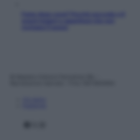
Fame dopo cena? Perché succede e 6
snack leggeri e appetitosi che non
rovinano il sonno
© Belpietro Edizioni Periodiche SRL –
Riproduzione riservata – P.Iva 13673600964
Chi siamo
Pubblicità
Facebook
X
Instagram