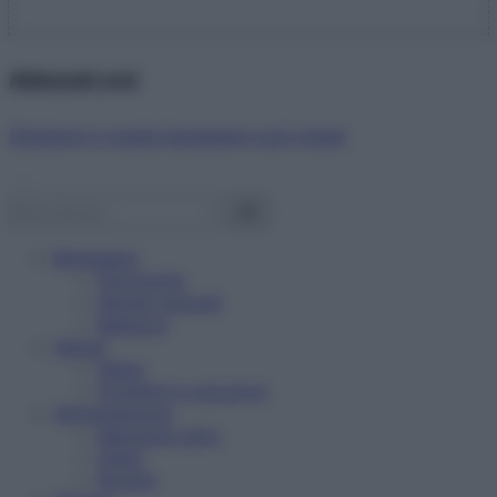
Abbonati ora!
Starbene ti regala benessere ogni mese!
Benessere
Psicologia
Rimedi naturali
Bellezza
Salute
News
Problemi e soluzioni
Alimentazione
Mangiare sano
Diete
Ricette