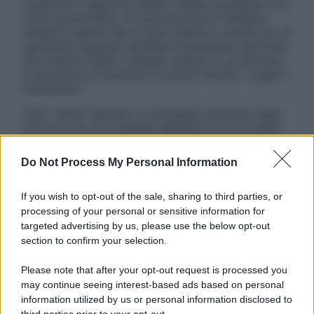
sostituire il rapporto diretto medico-paziente o la
visita specialistica. Si raccomanda di chiedere
sempre il parere del proprio medico curante e/o di
specialisti riguardo qualsiasi indicazione riportata.
Se si hanno dubbi o quesiti sull’uso di un farmaco
è necessario contattare il proprio medico. Leggi il
Disclaimer »
Tutti i diritti riservati. Le immagini utilizzate negli
articoli sono di proprietà dell’editore o concesse
in licenza per l’uso. È vietata la riproduzione non
autorizzata.
Do Not Process My Personal Information
If you wish to opt-out of the sale, sharing to third parties, or
processing of your personal or sensitive information for
Informativa
targeted advertising by us, please use the below opt-out
Privacy Policy
section to confirm your selection.
Cookie Policy
Note Legali
Please note that after your opt-out request is processed you
Preferenze Privacy
may continue seeing interest-based ads based on personal
information utilized by us or personal information disclosed to
third parties prior to your opt-out.