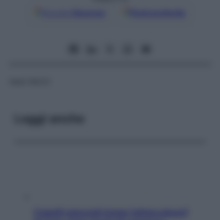
Google
Discover
Fonti preferite
Vedi HbCO
Leggi anche
Capelli spezzati lungo l’attaccatura?