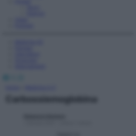
Fitness
Sport
Esercizi
Video
Podcast
Medicina AZ
Farmaci
Calcolatori
Oroscopo
Abbonamenti
Facebook
X
Instagram
Home
»
Medicina A-Z
Carbossiemoglobina
Redazione Starbene
1 Gennaio 2025 – Lettura 1 minuto
Seguici su