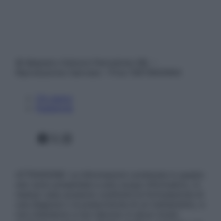
© Belpietro Edizioni Periodiche SRL –
Riproduzione riservata – P.Iva 13673600964
Chi siamo
Pubblicità
Facebook
X
Instagram
ATTENZIONE: Le informazioni contenute in questo
sito sono presentate a solo scopo informativo, in
nessun caso possono costituire la formulazione di
una diagnosi o la prescrizione di un trattamento, e
non intendono e non devono in alcun modo