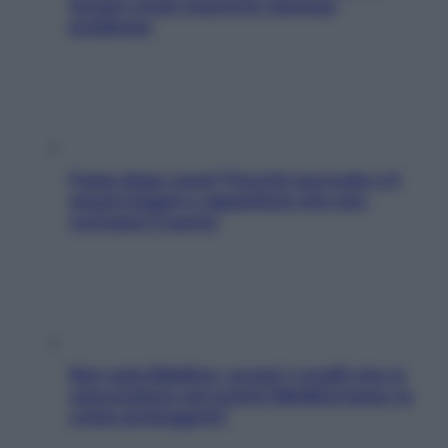
Scopri come risolvere l’annoso
problema
Fame dopo cena? Perché succede e 6
snack leggeri e appetitosi che non
rovinano il sonno
Non solo Maldive: scopri i coralli che si
nascondono nel nostro Mediterraneo (e
come proteggerli)