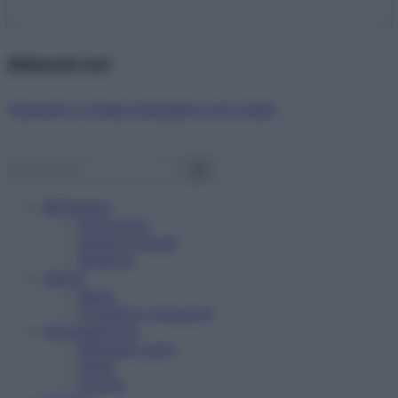
Abbonati ora!
Starbene ti regala benessere ogni mese!
Benessere
Psicologia
Rimedi naturali
Bellezza
Salute
News
Problemi e soluzioni
Alimentazione
Mangiare sano
Diete
Ricette