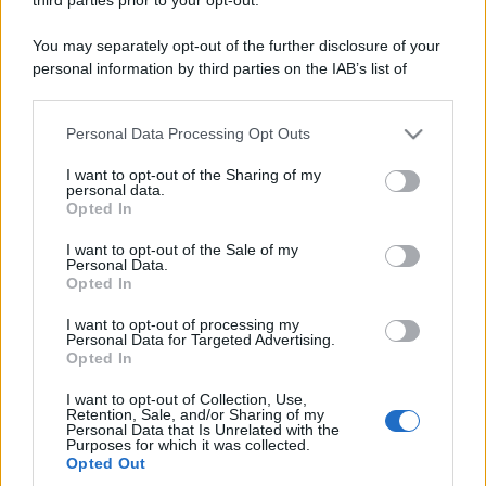
You may separately opt-out of the further disclosure of your
personal information by third parties on the IAB’s list of
downstream participants.
Personal Data Processing Opt Outs
This information may also be disclosed by us to third parties
on the IAB’s List of Downstream Participants that may further
I want to opt-out of the Sharing of my
disclose it to other third parties.
personal data.
Opted In
Please note that this website/app uses one or more Google
services and may gather and store information including but
I want to opt-out of the Sale of my
Personal Data.
not limited to your visit or usage behaviour. You may click to
Opted In
grant or deny consent to Google and its third-party tags to
use your data for below specified purposes in below Google
I want to opt-out of processing my
consent section.
Personal Data for Targeted Advertising.
Opted In
I want to opt-out of Collection, Use,
Retention, Sale, and/or Sharing of my
Personal Data that Is Unrelated with the
Purposes for which it was collected.
Opted Out