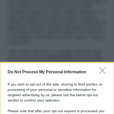
una diagnosi o la prescrizione di un trattamento, e
non intendono e non devono in alcun modo
sostituire il rapporto diretto medico-paziente o la
visita specialistica. Si raccomanda di chiedere
sempre il parere del proprio medico curante e/o di
specialisti riguardo qualsiasi indicazione riportata.
Se si hanno dubbi o quesiti sull’uso di un farmaco
è necessario contattare il proprio medico. Leggi il
Disclaimer »
Tutti i diritti riservati. Le immagini utilizzate negli
articoli sono di proprietà dell’editore o concesse
in licenza per l’uso. È vietata la riproduzione non
autorizzata.
Do Not Process My Personal Information
If you wish to opt-out of the sale, sharing to third parties, or
Informativa
processing of your personal or sensitive information for
Privacy Policy
targeted advertising by us, please use the below opt-out
Cookie Policy
section to confirm your selection.
Note Legali
Preferenze Privacy
Please note that after your opt-out request is processed you