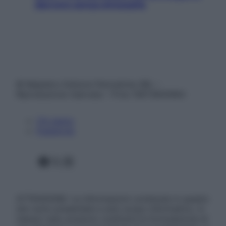
davvero senza stressarla
© Belpietro Edizioni Periodiche SRL –
Riproduzione riservata – P.Iva 13673600964
Chi siamo
Pubblicità
Facebook
X
Instagram
ATTENZIONE: Le informazioni contenute in questo
sito sono presentate a solo scopo informativo, in
nessun caso possono costituire la formulazione di