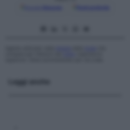
Google
Discover
Fonti preferite
Agente utilizzato nella
terapia
della
tosse
che
compare per infezioni del
tratto
respiratorio
superiore. Viene somministrato per via orale.
Leggi anche