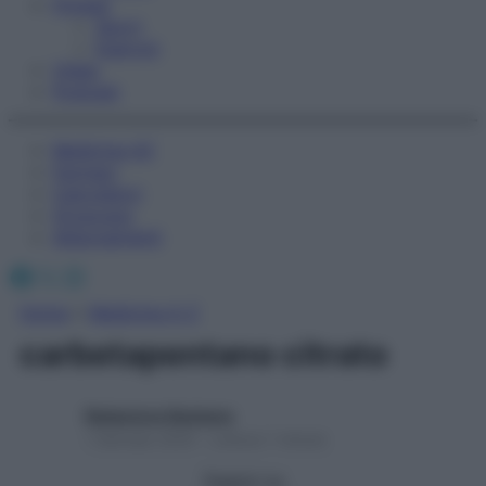
Fitness
Sport
Esercizi
Video
Podcast
Medicina AZ
Farmaci
Calcolatori
Oroscopo
Abbonamenti
Facebook
X
Instagram
Home
»
Medicina A-Z
carbetapentano citrato
Redazione Starbene
1 Gennaio 2025 – Lettura 1 minuto
Seguici su