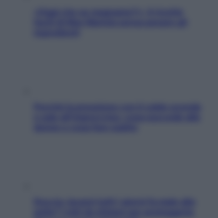
«Oggi che se magnamo?»: 4 ricette
facili di Max Mariola senza pesare gli
ingredienti
Perché la pressione con il caldo scende
e sale all’improvviso: cosa succede alle
donne e cosa fare subito
Doccia, lavarsi tutti i giorni fa male alla
pelle? I miti da sfatare per proteggerla