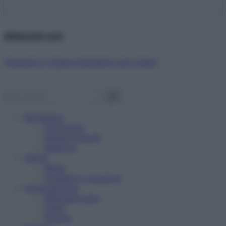
Abbonati ora!
Starbene ti regala benessere ogni mese!
Benessere
Psicologia
Rimedi naturali
Bellezza
Salute
News
Problemi e soluzioni
Alimentazione
Mangiare sano
Diete
Ricette