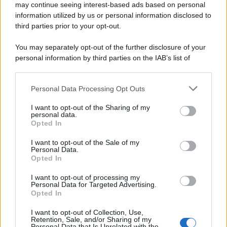
may continue seeing interest-based ads based on personal
information utilized by us or personal information disclosed to
third parties prior to your opt-out.
You may separately opt-out of the further disclosure of your
personal information by third parties on the IAB’s list of
downstream participants.
Personal Data Processing Opt Outs
This information may also be disclosed by us to third parties
on the IAB’s List of Downstream Participants that may further
I want to opt-out of the Sharing of my
disclose it to other third parties.
personal data.
Opted In
Please note that this website/app uses one or more Google
services and may gather and store information including but
I want to opt-out of the Sale of my
Personal Data.
not limited to your visit or usage behaviour. You may click to
Opted In
grant or deny consent to Google and its third-party tags to
use your data for below specified purposes in below Google
I want to opt-out of processing my
consent section.
Personal Data for Targeted Advertising.
Opted In
I want to opt-out of Collection, Use,
Retention, Sale, and/or Sharing of my
Personal Data that Is Unrelated with the