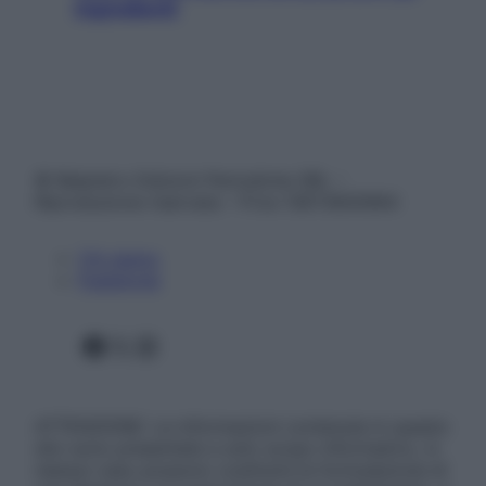
ingredienti
© Belpietro Edizioni Periodiche SRL –
Riproduzione riservata – P.Iva 13673600964
Chi siamo
Pubblicità
Facebook
X
Instagram
ATTENZIONE: Le informazioni contenute in questo
sito sono presentate a solo scopo informativo, in
nessun caso possono costituire la formulazione di