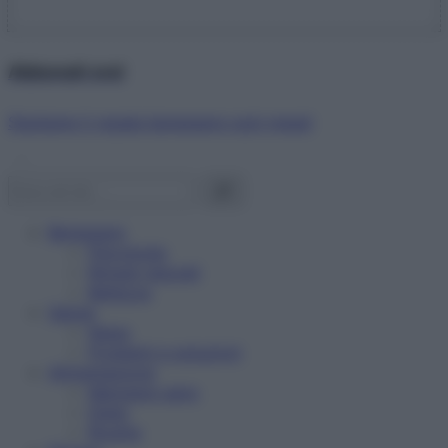
Abbonati ora!
Starbene ti regala benessere ogni mese!
Benessere
Psicologia
Rimedi naturali
Bellezza
Salute
News
Problemi e soluzioni
Alimentazione
Mangiare sano
Diete
Ricette