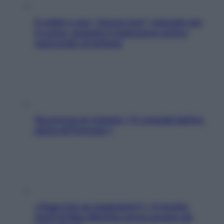
Il caldo è uno “stress test” naturale per
il cuore: quando il malessere estivo
nasconde un’aritmia
Sicurezza al volante: i 5 consigli dell’ex
pilota di Formula 1
«Oggi che se magnamo?»: 4 ricette
facili di Max Mariola senza pesare gli