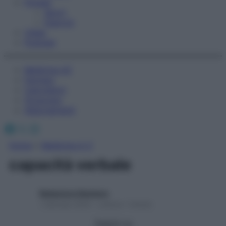
Fitness
Sport
Esercizi
Video
Podcast
Medicina AZ
Farmaci
Calcolatori
Oroscopo
Abbonamenti
Facebook
X
Instagram
Home
»
Medicina A-Z
capacità verbale
Redazione Starbene
1 Gennaio 2025 – Lettura 1 minuto
Seguici su