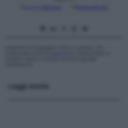
Google
Discover
Fonti preferite
Capacità nel linguaggio scritto o parlato, che
comprende anche la
capacità
di comprendere in
maniera rapida e precisa concetti espressi
verbalmente.
Leggi anche