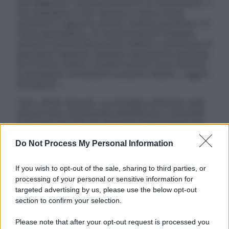
una diagnosi o la prescrizione di un trattamento, e
non intendono e non devono in alcun modo
sostituire il rapporto diretto medico-paziente o la
visita specialistica. Si raccomanda di chiedere
sempre il parere del proprio medico curante e/o di
specialisti riguardo qualsiasi indicazione riportata.
Se si hanno dubbi o quesiti sull’uso di un farmaco
è necessario contattare il proprio medico. Leggi il
Disclaimer »
Tutti i diritti riservati. Le immagini utilizzate negli
articoli sono di proprietà dell’editore o concesse
in licenza per l’uso. È vietata la riproduzione non
autorizzata.
Do Not Process My Personal Information
If you wish to opt-out of the sale, sharing to third parties, or
Informativa
processing of your personal or sensitive information for
Privacy Policy
targeted advertising by us, please use the below opt-out
Cookie Policy
section to confirm your selection.
Note Legali
Preferenze Privacy
Please note that after your opt-out request is processed you