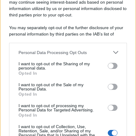
may continue seeing interest-based ads based on personal
information utilized by us or personal information disclosed to
third parties prior to your opt-out.
You may separately opt-out of the further disclosure of your
personal information by third parties on the IAB’s list of
downstream participants.
Personal Data Processing Opt Outs
This information may also be disclosed by us to third parties
on the IAB’s List of Downstream Participants that may further
I want to opt-out of the Sharing of my
disclose it to other third parties.
personal data.
Opted In
Please note that this website/app uses one or more Google
services and may gather and store information including but
I want to opt-out of the Sale of my
Personal Data.
not limited to your visit or usage behaviour. You may click to
Opted In
grant or deny consent to Google and its third-party tags to
use your data for below specified purposes in below Google
I want to opt-out of processing my
consent section.
Personal Data for Targeted Advertising.
Opted In
I want to opt-out of Collection, Use,
Retention, Sale, and/or Sharing of my
Personal Data that Is Unrelated with the