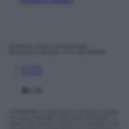
riportarla in equilibrio
© Belpietro Edizioni Periodiche SRL –
Riproduzione riservata – P.Iva 13673600964
Chi siamo
Pubblicità
Facebook
X
Instagram
ATTENZIONE: Le informazioni contenute in questo
sito sono presentate a solo scopo informativo, in
nessun caso possono costituire la formulazione di