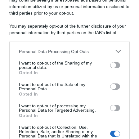
may continue seeing interest-based ads based on personal
information utilized by us or personal information disclosed to
third parties prior to your opt-out.
You may separately opt-out of the further disclosure of your
personal information by third parties on the IAB’s list of
downstream participants.
Personal Data Processing Opt Outs
This information may also be disclosed by us to third parties
on the IAB’s List of Downstream Participants that may further
I want to opt-out of the Sharing of my
disclose it to other third parties.
personal data.
Opted In
Please note that this website/app uses one or more Google
services and may gather and store information including but
I want to opt-out of the Sale of my
Personal Data.
not limited to your visit or usage behaviour. You may click to
Opted In
grant or deny consent to Google and its third-party tags to
use your data for below specified purposes in below Google
I want to opt-out of processing my
consent section.
Personal Data for Targeted Advertising.
Opted In
I want to opt-out of Collection, Use,
Retention, Sale, and/or Sharing of my
Personal Data that Is Unrelated with the