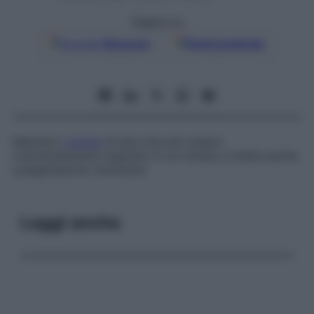
Seguici su
Google
Discover
Fonti preferite
Massimo
volume
di aria che può essere
volontariamente respirato in un minuto; è detta anche
ossigenazione volontaria
.
Leggi anche