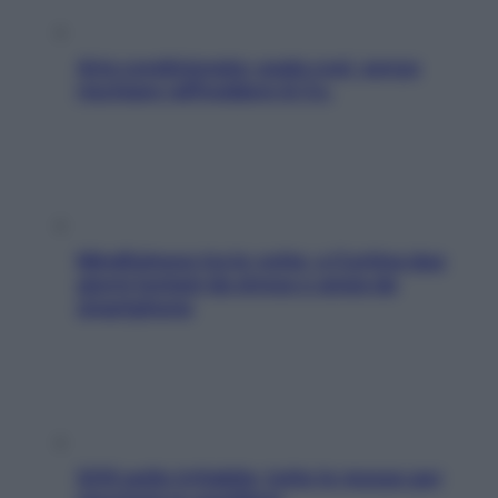
Aria condizionata: usala così, senza
rischiare raffreddore & Co.
Mindfulness tra le vette: a Cortina due
giorni lontani da stress e ansia da
smartphone
SOS pelle irritabile: tutte le mosse per