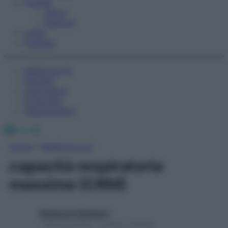
Fitness
Sport
Esercizi
Video
Podcast
Medicina AZ
Farmaci
Calcolatori
Oroscopo
Abbonamenti
Facebook
X
Instagram
Home
»
Medicina A-Z
capacità respiratoria
massima (CRM)
Redazione Starbene
1 Gennaio 2025 – Lettura 1 minuto