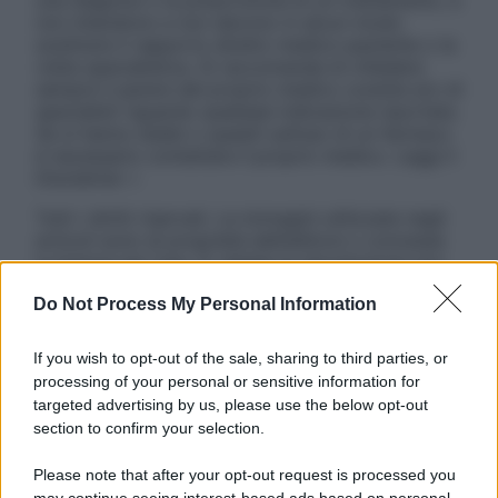
una diagnosi o la prescrizione di un trattamento, e
non intendono e non devono in alcun modo
sostituire il rapporto diretto medico-paziente o la
visita specialistica. Si raccomanda di chiedere
sempre il parere del proprio medico curante e/o di
specialisti riguardo qualsiasi indicazione riportata.
Se si hanno dubbi o quesiti sull’uso di un farmaco
è necessario contattare il proprio medico. Leggi il
Disclaimer »
Tutti i diritti riservati. Le immagini utilizzate negli
articoli sono di proprietà dell’editore o concesse
in licenza per l’uso. È vietata la riproduzione non
autorizzata.
Do Not Process My Personal Information
If you wish to opt-out of the sale, sharing to third parties, or
Informativa
processing of your personal or sensitive information for
Privacy Policy
targeted advertising by us, please use the below opt-out
Cookie Policy
section to confirm your selection.
Note Legali
Preferenze Privacy
Please note that after your opt-out request is processed you