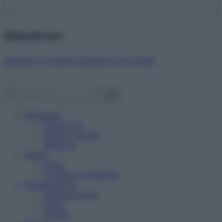
Abbonati ora!
Starbene ti regala benessere ogni mese!
Benessere
Psicologia
Rimedi naturali
Bellezza
Salute
News
Problemi e soluzioni
Alimentazione
Mangiare sano
Diete
Ricette