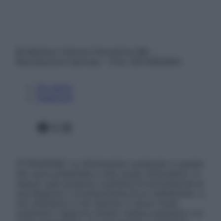
© Belpietro Edizioni Periodiche SRL –
Riproduzione riservata – P.Iva 13673600964
Chi siamo
Pubblicità
Facebook
X
Instagram
ATTENZIONE: Le informazioni contenute in questo
sito sono presentate a solo scopo informativo, in
nessun caso possono costituire la formulazione di
una diagnosi o la prescrizione di un trattamento, e
non intendono e non devono in alcun modo
sostituire il rapporto diretto medico-paziente o la