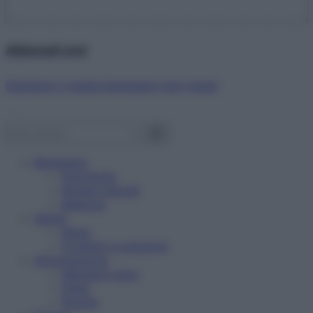
Abbonati ora!
Starbene ti regala benessere ogni mese!
Benessere
Psicologia
Rimedi naturali
Bellezza
Salute
News
Problemi e soluzioni
Alimentazione
Mangiare sano
Diete
Ricette