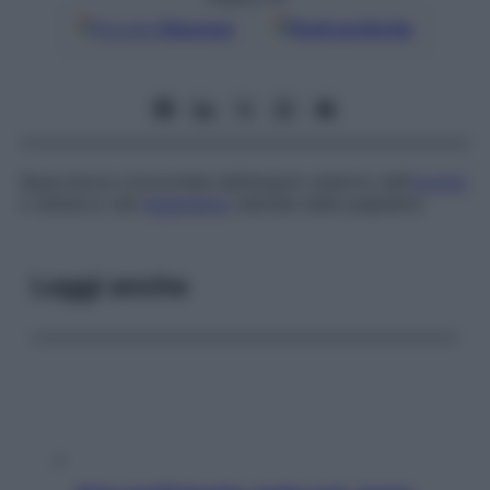
Google
Discover
Fonti preferite
Spaccatura orizzontale dell’angolo esterno dell’
occhio
o distacco del
legamento
laterale delle palpebre.
Leggi anche