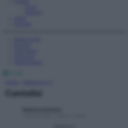
Fitness
Sport
Esercizi
Video
Podcast
Medicina AZ
Farmaci
Calcolatori
Oroscopo
Abbonamenti
Facebook
X
Instagram
Home
»
Medicina A-Z
Cantolisi
Redazione Starbene
1 Gennaio 2025 – Lettura 1 minuto
Seguici su