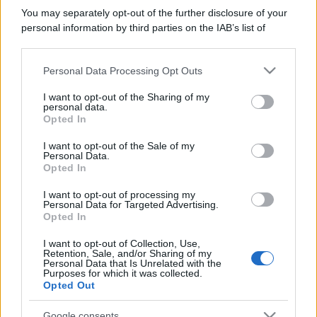
You may separately opt-out of the further disclosure of your
personal information by third parties on the IAB’s list of
downstream participants.
Personal Data Processing Opt Outs
This information may also be disclosed by us to third parties
on the IAB’s List of Downstream Participants that may further
I want to opt-out of the Sharing of my
disclose it to other third parties.
personal data.
Opted In
Please note that this website/app uses one or more Google
services and may gather and store information including but
I want to opt-out of the Sale of my
Personal Data.
not limited to your visit or usage behaviour. You may click to
Opted In
grant or deny consent to Google and its third-party tags to
use your data for below specified purposes in below Google
I want to opt-out of processing my
consent section.
Personal Data for Targeted Advertising.
Opted In
I want to opt-out of Collection, Use,
Retention, Sale, and/or Sharing of my
Personal Data that Is Unrelated with the
Purposes for which it was collected.
Opted Out
Google consents