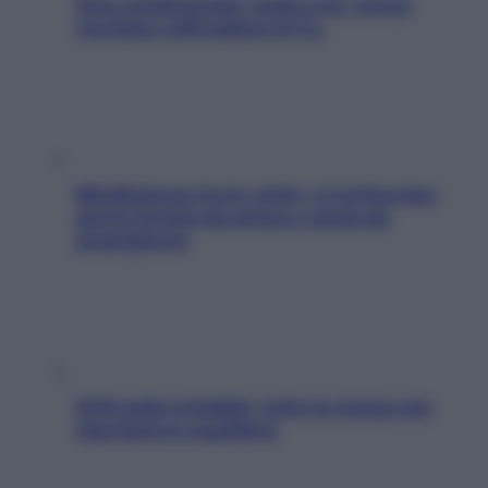
Aria condizionata: usala così, senza
rischiare raffreddore & Co.
Mindfulness tra le vette: a Cortina due
giorni lontani da stress e ansia da
smartphone
SOS pelle irritabile: tutte le mosse per
riportarla in equilibrio