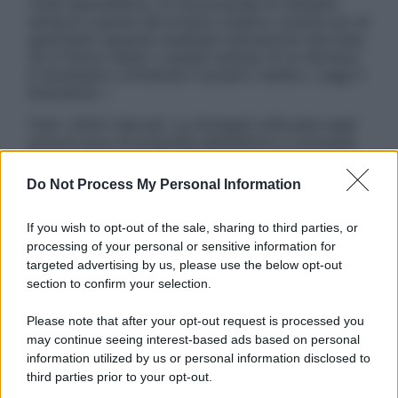
visita specialistica. Si raccomanda di chiedere
sempre il parere del proprio medico curante e/o di
specialisti riguardo qualsiasi indicazione riportata.
Se si hanno dubbi o quesiti sull’uso di un farmaco
è necessario contattare il proprio medico. Leggi il
Disclaimer »
Tutti i diritti riservati. Le immagini utilizzate negli
articoli sono di proprietà dell’editore o concesse
in licenza per l’uso. È vietata la riproduzione non
autorizzata.
Do Not Process My Personal Information
If you wish to opt-out of the sale, sharing to third parties, or
processing of your personal or sensitive information for
Informativa
targeted advertising by us, please use the below opt-out
Privacy Policy
section to confirm your selection.
Cookie Policy
Note Legali
Please note that after your opt-out request is processed you
Preferenze Privacy
may continue seeing interest-based ads based on personal
information utilized by us or personal information disclosed to
third parties prior to your opt-out.