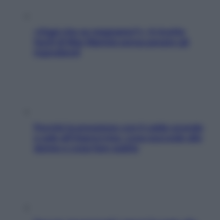
«Oggi che se magnamo?»: 4 ricette
facili di Max Mariola senza pesare gli
ingredienti
Perché la pressione con il caldo scende
e sale all’improvviso: cosa succede alle
donne e cosa fare subito