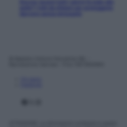
Doccia, lavarsi tutti i giorni fa male alla
pelle? I miti da sfatare per proteggerla
davvero senza stressarla
© Belpietro Edizioni Periodiche SRL –
Riproduzione riservata – P.Iva 13673600964
Chi siamo
Pubblicità
Facebook
X
Instagram
ATTENZIONE: Le informazioni contenute in questo