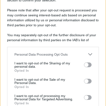
Note Legali
section to confirm your selection.
Preferenze Privacy
Please note that after your opt-out request is processed you
may continue seeing interest-based ads based on personal
information utilized by us or personal information disclosed to
third parties prior to your opt-out.
You may separately opt-out of the further disclosure of your
personal information by third parties on the IAB’s list of
downstream participants.
Personal Data Processing Opt Outs
This information may also be disclosed by us to third parties
on the IAB’s List of Downstream Participants that may further
I want to opt-out of the Sharing of my
disclose it to other third parties.
personal data.
Opted In
Please note that this website/app uses one or more Google
services and may gather and store information including but
I want to opt-out of the Sale of my
Personal Data.
not limited to your visit or usage behaviour. You may click to
Opted In
grant or deny consent to Google and its third-party tags to
use your data for below specified purposes in below Google
I want to opt-out of processing my
consent section.
Personal Data for Targeted Advertising.
Opted In