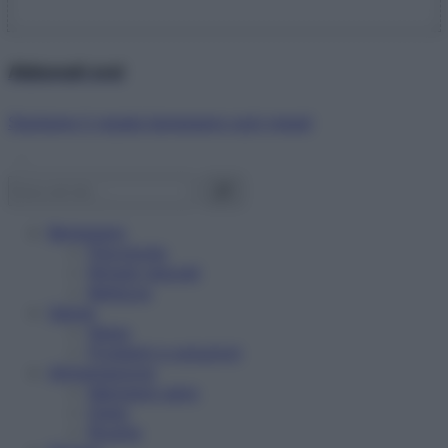
Abbonati ora!
Starbene ti regala benessere ogni mese!
Benessere
Psicologia
Rimedi naturali
Bellezza
Salute
News
Problemi e soluzioni
Alimentazione
Mangiare sano
Diete
Ricette