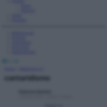
Fitness
Sport
Esercizi
Video
Podcast
Medicina AZ
Farmaci
Calcolatori
Oroscopo
Abbonamenti
Facebook
X
Instagram
Home
»
Medicina A-Z
cantaridismo
Redazione Starbene
1 Gennaio 2025 – Lettura 1 minuto
Seguici su