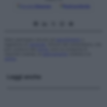
Google
Discover
Fonti preferite
Stato patologico dovuto ad
assorbimento
o
ingestione di
cantaride
. Sintomi del cantaridismo, che
può condurre alla
morte
, sono la comparsa di
vesciche cutanee, la
gastroenterite
violenta e la
nefrite
.
Leggi anche