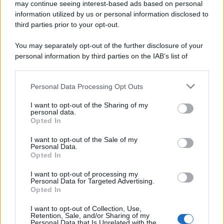
may continue seeing interest-based ads based on personal
information utilized by us or personal information disclosed to
third parties prior to your opt-out.
You may separately opt-out of the further disclosure of your
personal information by third parties on the IAB’s list of
downstream participants.
Personal Data Processing Opt Outs
This information may also be disclosed by us to third parties
on the IAB’s List of Downstream Participants that may further
I want to opt-out of the Sharing of my
disclose it to other third parties.
personal data.
Opted In
Please note that this website/app uses one or more Google
services and may gather and store information including but
I want to opt-out of the Sale of my
Personal Data.
not limited to your visit or usage behaviour. You may click to
Opted In
grant or deny consent to Google and its third-party tags to
use your data for below specified purposes in below Google
I want to opt-out of processing my
consent section.
Personal Data for Targeted Advertising.
Opted In
I want to opt-out of Collection, Use,
Retention, Sale, and/or Sharing of my
Personal Data that Is Unrelated with the