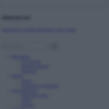
Abbonati ora!
Starbene ti regala benessere ogni mese!
Benessere
Psicologia
Rimedi naturali
Bellezza
Salute
News
Problemi e soluzioni
Alimentazione
Mangiare sano
Diete
Ricette