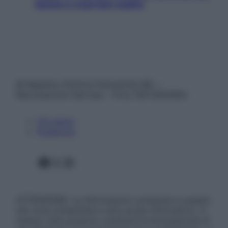
donne e cosa fare subito
© Belpietro Edizioni Periodiche SRL –
Riproduzione riservata – P.Iva 13673600964
Chi siamo
Pubblicità
Facebook
X
Instagram
ATTENZIONE: Le informazioni contenute in questo
sito sono presentate a solo scopo informativo, in
nessun caso possono costituire la formulazione di