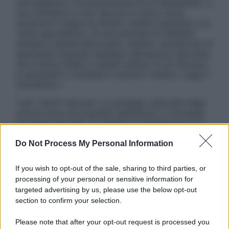
una diagnosi o la prescrizione di un trattamento, e
non intendono e non devono in alcun modo
sostituire il rapporto diretto medico-paziente o la
visita specialistica. Si raccomanda di chiedere
sempre il parere del proprio medico curante e/o di
specialisti riguardo qualsiasi indicazione riportata.
Se si hanno dubbi o quesiti sull’uso di un farmaco
è necessario contattare il proprio medico. Leggi il
Disclaimer »
Tutti i diritti riservati. Le immagini utilizzate negli
articoli sono di proprietà dell’editore o concesse
in licenza per l’uso. È vietata la riproduzione non
autorizzata.
Do Not Process My Personal Information
If you wish to opt-out of the sale, sharing to third parties, or
Informativa
processing of your personal or sensitive information for
Privacy Policy
targeted advertising by us, please use the below opt-out
Cookie Policy
section to confirm your selection.
Note Legali
Preferenze Privacy
Please note that after your opt-out request is processed you