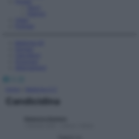
Fitness
Sport
Esercizi
Video
Podcast
Medicina AZ
Farmaci
Calcolatori
Oroscopo
Abbonamenti
Facebook
X
Instagram
Home
»
Medicina A-Z
Candicidina
Redazione Starbene
1 Gennaio 2025 – Lettura 1 minuto
Seguici su