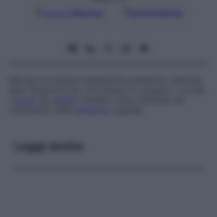
Google
Discover
Fonti preferite
Miscela di sostanze antibiotiche polieniche, ottenute
dallo
Streptomyces
, che inibisce lo sviluppo o uccide
i
funghi
del
genere
Candida
. Viene utilizzata nel
trattamento della
candidosi
vaginale.
Leggi anche