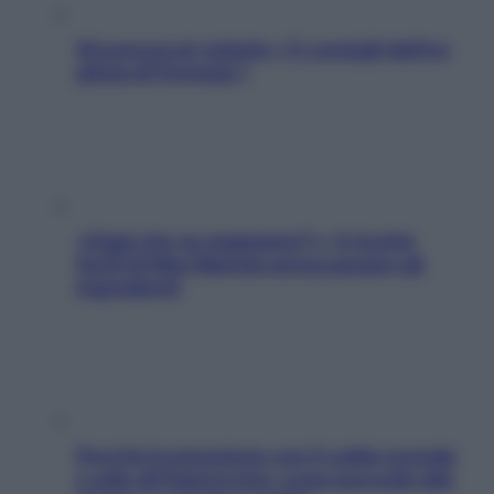
Sicurezza al volante: i 5 consigli dell’ex
pilota di Formula 1
«Oggi che se magnamo?»: 4 ricette
facili di Max Mariola senza pesare gli
ingredienti
Perché la pressione con il caldo scende
e sale all’improvviso: cosa succede alle