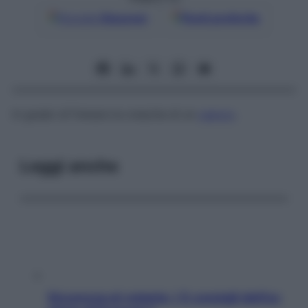
Google
Discover
Fonti preferite
In grado di frenare la crescita di un
cancro
.
Leggi anche
Sicurezza al volante: i 5 consigli dell’ex