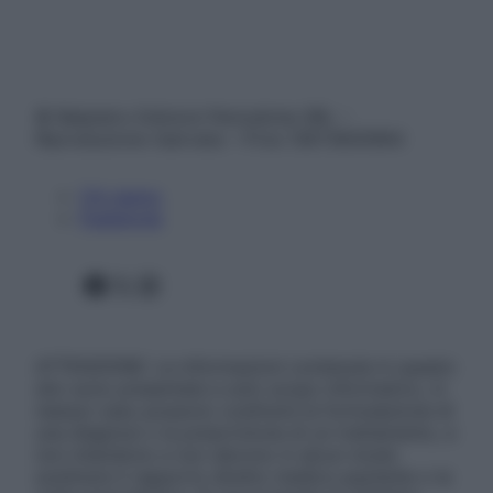
© Belpietro Edizioni Periodiche SRL –
Riproduzione riservata – P.Iva 13673600964
Chi siamo
Pubblicità
Facebook
X
Instagram
ATTENZIONE: Le informazioni contenute in questo
sito sono presentate a solo scopo informativo, in
nessun caso possono costituire la formulazione di
una diagnosi o la prescrizione di un trattamento, e
non intendono e non devono in alcun modo
sostituire il rapporto diretto medico-paziente o la