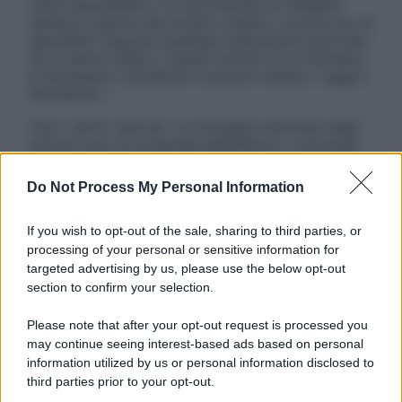
visita specialistica. Si raccomanda di chiedere
sempre il parere del proprio medico curante e/o di
specialisti riguardo qualsiasi indicazione riportata.
Se si hanno dubbi o quesiti sull’uso di un farmaco
è necessario contattare il proprio medico. Leggi il
Disclaimer »
Tutti i diritti riservati. Le immagini utilizzate negli
articoli sono di proprietà dell’editore o concesse
in licenza per l’uso. È vietata la riproduzione non
autorizzata.
Do Not Process My Personal Information
If you wish to opt-out of the sale, sharing to third parties, or
processing of your personal or sensitive information for
Informativa
targeted advertising by us, please use the below opt-out
Privacy Policy
section to confirm your selection.
Cookie Policy
Note Legali
Please note that after your opt-out request is processed you
Preferenze Privacy
may continue seeing interest-based ads based on personal
information utilized by us or personal information disclosed to
third parties prior to your opt-out.