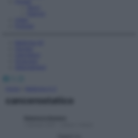
Fitness
Sport
Esercizi
Video
Podcast
Medicina AZ
Farmaci
Calcolatori
Oroscopo
Abbonamenti
Facebook
X
Instagram
Home
»
Medicina A-Z
cancerostatico
Redazione Starbene
1 Gennaio 2025 – Lettura 1 minuto
Seguici su