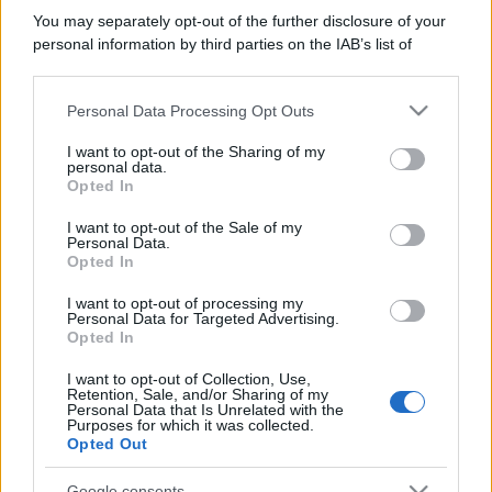
You may separately opt-out of the further disclosure of your
personal information by third parties on the IAB’s list of
downstream participants.
Personal Data Processing Opt Outs
This information may also be disclosed by us to third parties
on the IAB’s List of Downstream Participants that may further
I want to opt-out of the Sharing of my
disclose it to other third parties.
personal data.
Opted In
Please note that this website/app uses one or more Google
services and may gather and store information including but
I want to opt-out of the Sale of my
Personal Data.
not limited to your visit or usage behaviour. You may click to
Opted In
grant or deny consent to Google and its third-party tags to
use your data for below specified purposes in below Google
I want to opt-out of processing my
consent section.
Personal Data for Targeted Advertising.
Opted In
I want to opt-out of Collection, Use,
Retention, Sale, and/or Sharing of my
Personal Data that Is Unrelated with the
Purposes for which it was collected.
Opted Out
Google consents