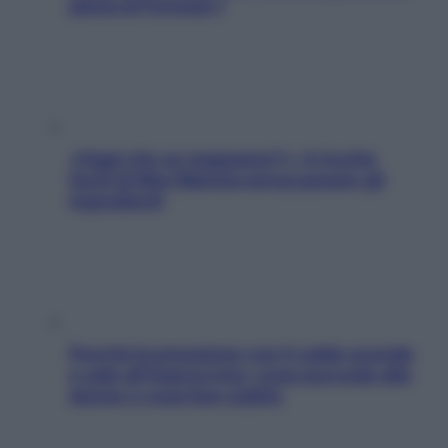
pilota di Formula 1
«Oggi che se magnamo?»: 4 ricette
facili di Max Mariola senza pesare gli
ingredienti
Perché la pressione con il caldo scende
e sale all’improvviso: cosa succede alle
donne e cosa fare subito