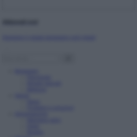
Abbonati ora!
Starbene ti regala benessere ogni mese!
Benessere
Psicologia
Rimedi naturali
Bellezza
Salute
News
Problemi e soluzioni
Alimentazione
Mangiare sano
Diete
Ricette