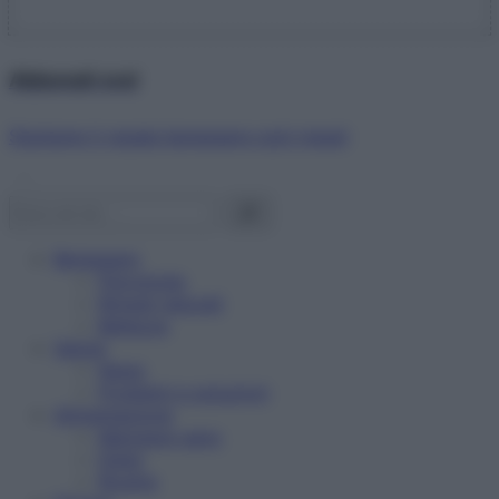
Abbonati ora!
Starbene ti regala benessere ogni mese!
Benessere
Psicologia
Rimedi naturali
Bellezza
Salute
News
Problemi e soluzioni
Alimentazione
Mangiare sano
Diete
Ricette