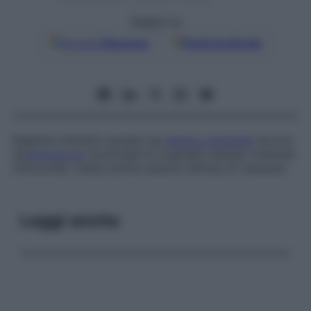
Seguici su
Google
Discover
Fonti preferite
Malattia infantile causata da
edema cerebrale
dovuto
all’
alterazione
funzionale di organelli cellulari chiamati
mitocondri
. Detta anche
sclerosi diffusa di Canavan
.
Leggi anche