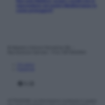
Non solo Maldive: scopri i coralli che si
nascondono nel nostro Mediterraneo (e
come proteggerli)
© Belpietro Edizioni Periodiche SRL –
Riproduzione riservata – P.Iva 13673600964
Chi siamo
Pubblicità
Facebook
X
Instagram
ATTENZIONE: Le informazioni contenute in questo