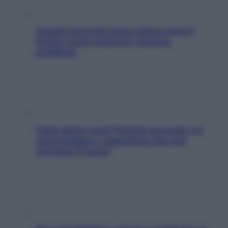
Capelli spezzati lungo l’attaccatura?
Scopri come risolvere l’annoso
problema
Fame dopo cena? Perché succede e 6
snack leggeri e appetitosi che non
rovinano il sonno