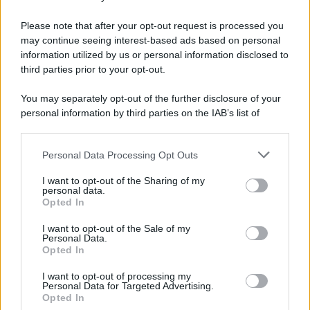
Preferenze Privacy
Please note that after your opt-out request is processed you
may continue seeing interest-based ads based on personal
information utilized by us or personal information disclosed to
third parties prior to your opt-out.
You may separately opt-out of the further disclosure of your
personal information by third parties on the IAB’s list of
downstream participants.
Personal Data Processing Opt Outs
This information may also be disclosed by us to third parties
on the IAB’s List of Downstream Participants that may further
I want to opt-out of the Sharing of my
disclose it to other third parties.
personal data.
Opted In
Please note that this website/app uses one or more Google
services and may gather and store information including but
I want to opt-out of the Sale of my
Personal Data.
not limited to your visit or usage behaviour. You may click to
Opted In
grant or deny consent to Google and its third-party tags to
use your data for below specified purposes in below Google
I want to opt-out of processing my
consent section.
Personal Data for Targeted Advertising.
Opted In