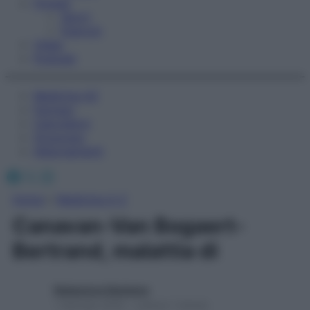
Fitness
Sport
Esercizi
Video
Podcast
Medicina AZ
Farmaci
Calcolatori
Oroscopo
Abbonamenti
Facebook
X
Instagram
Home
»
Medicina A-Z
Canavan-Van Bogaert-
Bertrand, malattia di
Redazione Starbene
1 Gennaio 2025 – Lettura 1 minuto