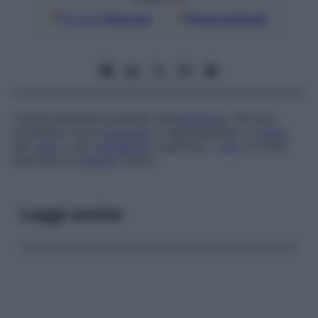
Google
Discover
Fonti preferite
Canale epiteliale presente nell’
embrione
, che può
persistere come
anomalia
e rappresentare, a
livello
del
collo
o del
mediastino
superiore, il
sito
di lobuli
aberranti di
tessuto
timico.
Leggi anche