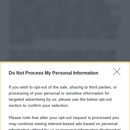
non intendono e non devono in alcun modo
sostituire il rapporto diretto medico-paziente o la
visita specialistica. Si raccomanda di chiedere
sempre il parere del proprio medico curante e/o di
specialisti riguardo qualsiasi indicazione riportata.
Se si hanno dubbi o quesiti sull’uso di un farmaco
è necessario contattare il proprio medico. Leggi il
Disclaimer »
Tutti i diritti riservati. Le immagini utilizzate negli
articoli sono di proprietà dell’editore o concesse
in licenza per l’uso. È vietata la riproduzione non
autorizzata.
Do Not Process My Personal Information
If you wish to opt-out of the sale, sharing to third parties, or
processing of your personal or sensitive information for
Informativa
targeted advertising by us, please use the below opt-out
Privacy Policy
section to confirm your selection.
Cookie Policy
Note Legali
Please note that after your opt-out request is processed you
Preferenze Privacy
may continue seeing interest-based ads based on personal
information utilized by us or personal information disclosed to