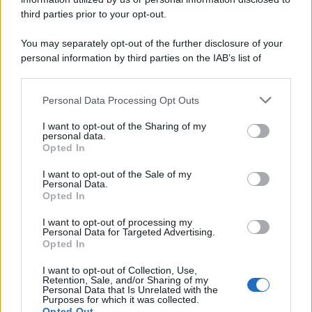
third parties prior to your opt-out.
You may separately opt-out of the further disclosure of your
personal information by third parties on the IAB’s list of
downstream participants.
Personal Data Processing Opt Outs
This information may also be disclosed by us to third parties
on the IAB’s List of Downstream Participants that may further
I want to opt-out of the Sharing of my
disclose it to other third parties.
personal data.
Opted In
Please note that this website/app uses one or more Google
services and may gather and store information including but
I want to opt-out of the Sale of my
Personal Data.
not limited to your visit or usage behaviour. You may click to
Opted In
grant or deny consent to Google and its third-party tags to
use your data for below specified purposes in below Google
I want to opt-out of processing my
consent section.
Personal Data for Targeted Advertising.
Opted In
I want to opt-out of Collection, Use,
Retention, Sale, and/or Sharing of my
Personal Data that Is Unrelated with the
Purposes for which it was collected.
Opted Out