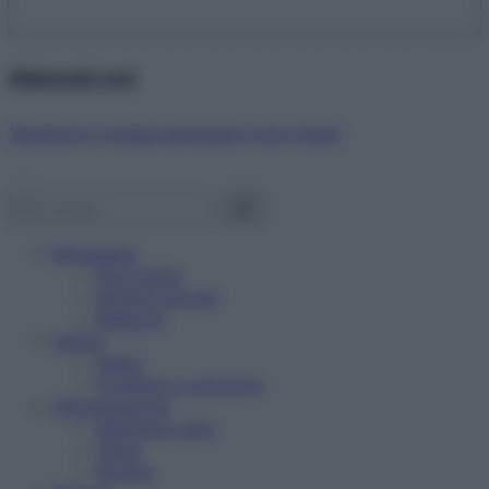
Abbonati ora!
Starbene ti regala benessere ogni mese!
Benessere
Psicologia
Rimedi naturali
Bellezza
Salute
News
Problemi e soluzioni
Alimentazione
Mangiare sano
Diete
Ricette