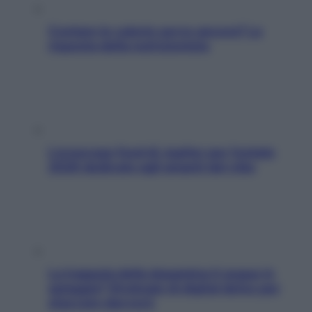
Contare le calorie serve ancora? La
risposta della nutrizionista
L’oroscopo food di Jupiter per l’estate
2026 dedicato agli amanti del cibo
La trappola della dopamina ti segue in
spiaggia? Strategie di digital detox per
staccare davvero