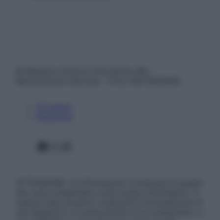
© Belpietro Edizioni Periodiche SRL –
Riproduzione riservata – P.Iva 13673600964
Chi siamo
Pubblicità
Facebook
X
Instagram
ATTENZIONE: Le informazioni contenute in questo
sito sono presentate a solo scopo informativo, in
nessun caso possono costituire la formulazione di
una diagnosi o la prescrizione di un trattamento, e