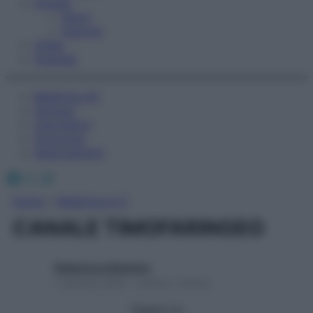
Fitness
Sport
Esercizi
Video
Podcast
Medicina AZ
Farmaci
Calcolatori
Oroscopo
Abbonamenti
Facebook
X
Instagram
Home
»
Medicina A-Z
CANALE TIMOFARINGEO
Redazione Starbene
1 Gennaio 2025 – Lettura 1 minuto
Seguici su