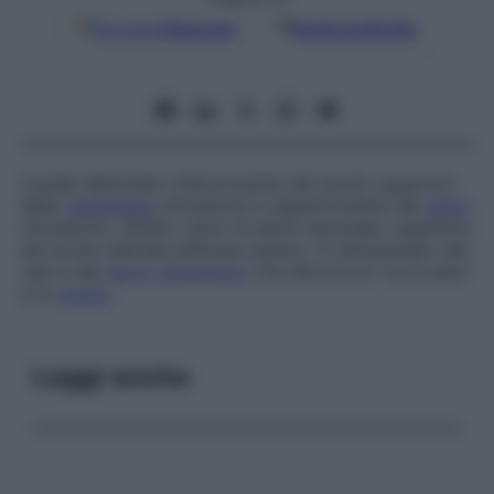
Google
Discover
Fonti preferite
Canale delimitato inferiormente dal bordo superiore
della
membrana
otturatoria e superiormente dal
solco
otturatorio, diretto verso la parte terminale, superiore,
del bordo laterale dell’osso pubico. È attraversato dai
vasi e dal
nervo otturatorio
che decorrono tra la pelvi
e la
coscia
.
Leggi anche