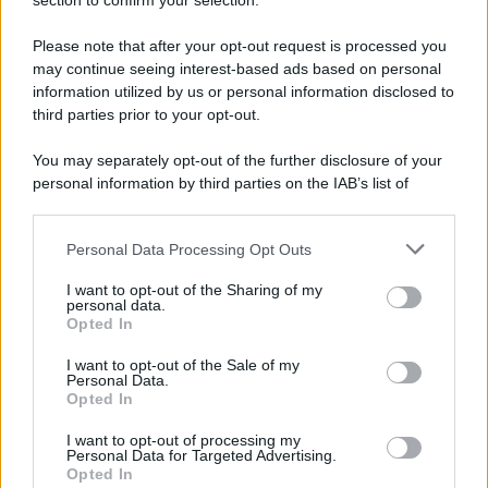
Note Legali
section to confirm your selection.
Preferenze Privacy
Please note that after your opt-out request is processed you
may continue seeing interest-based ads based on personal
information utilized by us or personal information disclosed to
third parties prior to your opt-out.
You may separately opt-out of the further disclosure of your
personal information by third parties on the IAB’s list of
downstream participants.
Personal Data Processing Opt Outs
This information may also be disclosed by us to third parties
on the IAB’s List of Downstream Participants that may further
I want to opt-out of the Sharing of my
disclose it to other third parties.
personal data.
Opted In
Please note that this website/app uses one or more Google
services and may gather and store information including but
I want to opt-out of the Sale of my
Personal Data.
not limited to your visit or usage behaviour. You may click to
Opted In
grant or deny consent to Google and its third-party tags to
use your data for below specified purposes in below Google
I want to opt-out of processing my
consent section.
Personal Data for Targeted Advertising.
Opted In