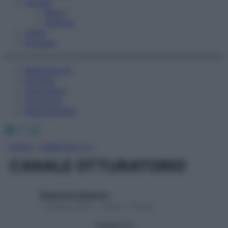
Fitness
Sport
Esercizi
Video
Podcast
Medicina AZ
Farmaci
Calcolatori
Oroscopo
Abbonamenti
Facebook
X
Instagram
Home
»
Medicina A-Z
CANALE OTTURATORIO
Redazione Starbene
1 Gennaio 2025 – Lettura 1 minuto
Seguici su