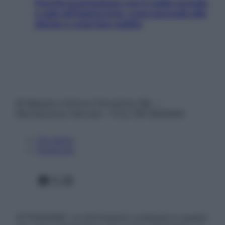
Perché la pressione con il caldo scende
e sale all’improvviso: cosa succede alle
donne e cosa fare subito
© Belpietro Edizioni Periodiche SRL –
Riproduzione riservata – P.Iva 13673600964
Chi siamo
Pubblicità
Facebook
X
Instagram
ATTENZIONE: Le informazioni contenute in questo