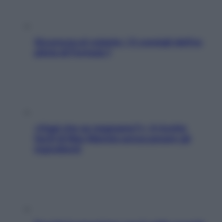
Sicurezza al volante: i 5 consigli dell’ex
pilota di Formula 1
«Oggi che se magnamo?»: 4 ricette
facili di Max Mariola senza pesare gli
ingredienti