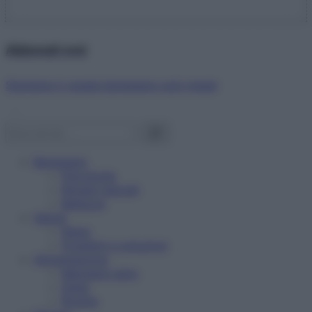
Abbonati ora!
Starbene ti regala benessere ogni mese!
Benessere
Psicologia
Rimedi naturali
Bellezza
Salute
News
Problemi e soluzioni
Alimentazione
Mangiare sano
Diete
Ricette