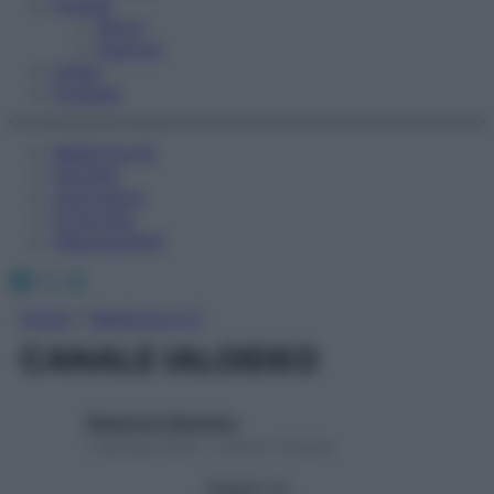
Fitness
Sport
Esercizi
Video
Podcast
Medicina AZ
Farmaci
Calcolatori
Oroscopo
Abbonamenti
Facebook
X
Instagram
Home
»
Medicina A-Z
CANALE IALOIDEO
Redazione Starbene
1 Gennaio 2025 – Lettura 1 minuto
Seguici su