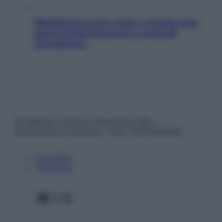
Mindfulness tra le vette: a Cortina due
giorni lontani da stress e ansia da
smartphone
© Belpietro Edizioni Periodiche SRL –
Riproduzione riservata – P.Iva 13673600964
Chi siamo
Pubblicità
Facebook
X
Instagram