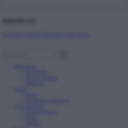
Abbonati ora!
Starbene ti regala benessere ogni mese!
Benessere
Psicologia
Rimedi naturali
Bellezza
Salute
News
Problemi e soluzioni
Alimentazione
Mangiare sano
Diete
Ricette