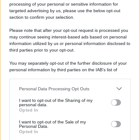
Privacy Policy
processing of your personal or sensitive information for
Cookie Policy
targeted advertising by us, please use the below opt-out
Note Legali
section to confirm your selection.
Preferenze Privacy
Please note that after your opt-out request is processed you
may continue seeing interest-based ads based on personal
information utilized by us or personal information disclosed to
third parties prior to your opt-out.
You may separately opt-out of the further disclosure of your
personal information by third parties on the IAB’s list of
downstream participants.
Personal Data Processing Opt Outs
This information may also be disclosed by us to third parties
on the IAB’s List of Downstream Participants that may further
I want to opt-out of the Sharing of my
disclose it to other third parties.
personal data.
Opted In
Please note that this website/app uses one or more Google
services and may gather and store information including but
I want to opt-out of the Sale of my
Personal Data.
not limited to your visit or usage behaviour. You may click to
Opted In
grant or deny consent to Google and its third-party tags to
use your data for below specified purposes in below Google