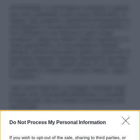
ATTENZIONE: Le informazioni contenute in questo
sito sono presentate a solo scopo informativo, in
nessun caso possono costituire la formulazione di
una diagnosi o la prescrizione di un trattamento, e
non intendono e non devono in alcun modo
sostituire il rapporto diretto medico-paziente o la
visita specialistica. Si raccomanda di chiedere
sempre il parere del proprio medico curante e/o di
specialisti riguardo qualsiasi indicazione riportata.
Se si hanno dubbi o quesiti sull’uso di un farmaco
è necessario contattare il proprio medico. Leggi il
Disclaimer »
Tutti i diritti riservati. Le immagini utilizzate negli
articoli sono di proprietà dell’editore o concesse
in licenza per l’uso. È vietata la riproduzione non
autorizzata.
Do Not Process My Personal Information
Informativa
If you wish to opt-out of the sale, sharing to third parties, or