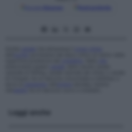
Google
Discover
Fonti preferite
Sottile
canale
che attraversa il
corpo vitreo
dell’
occhio
portandosi dal disco ottico al centro della
superficie posteriore del
cristallino
. Nella
vita
embrionaria questo
canale
, detto anche c
anale
centrale di Stilling
,
canale centrale del vitreo
o
canale
di Cloquet
, ha un decorso orizzontale e rettilineo e
serve al
passaggio
dell’
arteria
ialoidea, mentre
nell’
adulto
ha un decorso curvo e ondulato.
Leggi anche