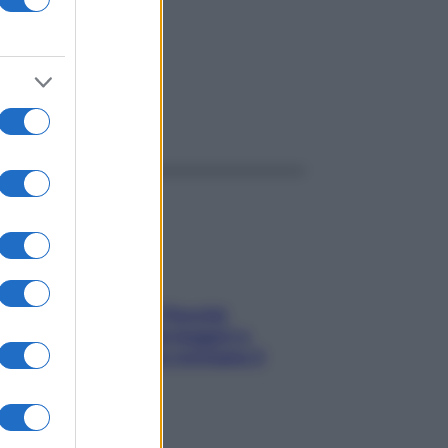
ggi anche
Fame dopo cena? Perché
succede e 6 snack leggeri e
appetitosi che non rovinano il
sonno