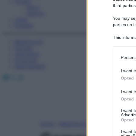
Fitness
third parties
Sport
Esercizi
You may sepa
Video
parties on t
Podcast
This informa
Medicina AZ
Participants
Farmaci
Calcolatori
Please note
Persona
Oroscopo
information 
Abbonamenti
deny consent
I want t
in below Go
Facebook
X
Instagram
Opted 
I want t
Opted 
I want 
Advertis
Opted 
Home
»
Medicina A-Z
I want t
of my P