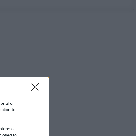
sonal or
ection to
nterest-
closed to