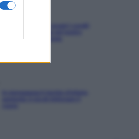
Non solo Maldive: scopri i coralli
che si nascondono nel nostro
Mediterraneo (e come
proteggerli)
In menopausa il rischio d’infarto
aumenta: è ora di rinforzare il
cuore