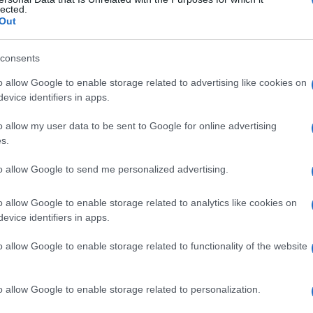
er fetus
lected.
Out
consents
Le
o allow Google to enable storage related to advertising like cookies on
evice identifiers in apps.
ti preferite
o allow my user data to be sent to Google for online advertising
s.
to allow Google to send me personalized advertising.
o allow Google to enable storage related to analytics like cookies on
forme, con un
flagello
, che può utilizzare
aminoacidi
evice identifiers in apps.
 bestiame e gravi infezioni in soggetti
 denominato Vibrio fetus.
o allow Google to enable storage related to functionality of the website
o allow Google to enable storage related to personalization.