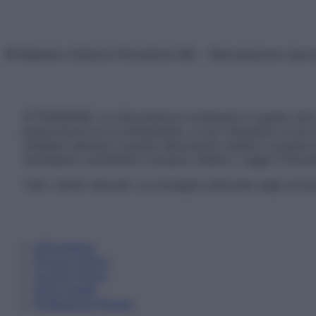
© Belpietro Edizioni Periodiche SRL – Riproduzione riser
ATTENZIONE: Le informazioni contenute in questo sito 
prescrizione di un trattamento, e non intendono e non 
chiedere sempre il parere del proprio medico curante e/o
necessario contattare il proprio medico. Leggi il Discl
Tutti i diritti riservati. Le immagini utilizzate negli ar
Informativa
Privacy Policy
Cookie Policy
Note Legali
Preferenze Privacy