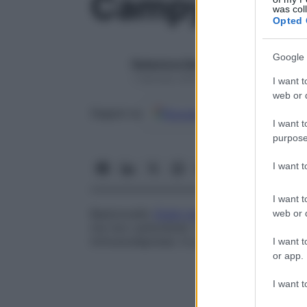
Campylobact
was col
Opted 
Google 
Redazione Starbene
1 Gennaio 2025 – Lettura 1 minuto
I want t
web or d
Google
Discover
Fon
Seguici su
I want t
purpose
I want 
I want t
Bastoncello
Gram-negativo
curvo spirilli
web or d
ma non carboidrati. Determina
aborto
nel
immunodepressi. In passato veniva anche
I want t
or app.
I want t