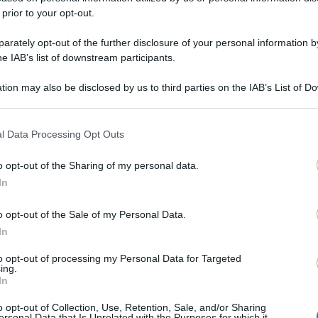
 prior to your opt-out.
rately opt-out of the further disclosure of your personal information by
he IAB’s list of downstream participants.
tion may also be disclosed by us to third parties on the IAB’s List of 
 that may further disclose it to other third parties.
 that this website/app uses one or more Google services and may gath
l Data Processing Opt Outs
including but not limited to your visit or usage behaviour. You may click 
 to Google and its third-party tags to use your data for below specifi
o opt-out of the Sharing of my personal data.
ogle consent section.
In
o opt-out of the Sale of my Personal Data.
In
to opt-out of processing my Personal Data for Targeted
ing.
In
o opt-out of Collection, Use, Retention, Sale, and/or Sharing
ersonal Data that Is Unrelated with the Purposes for which it