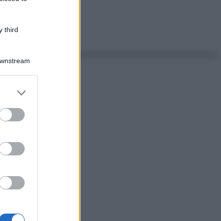
 third
Downstream
er and store
to grant or
ed purposes