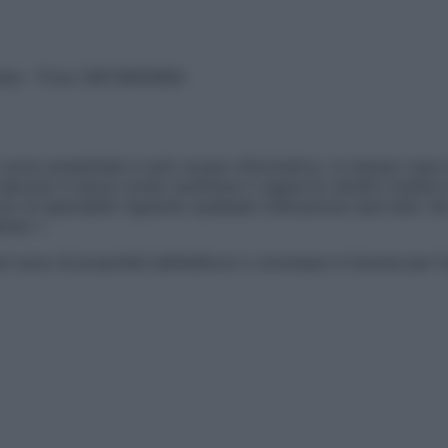
vata – P.Iva 13673600964
sono presentate a solo scopo informativo, in nessun caso p
devono in alcun modo sostituire il rapporto diretto medico-p
 di specialisti riguardo qualsiasi indicazione riportata. Se
aimer »
ticoli sono di proprietà dell’editore o concesse in licenza per 