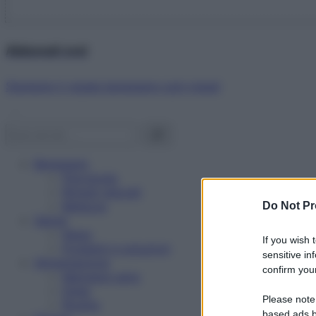
Abbonati ora!
Starbene ti regala benessere ogni mese!
Benessere
Psicologia
Rimedi naturali
Bellezza
Do Not Pr
Salute
News
If you wish 
Problemi e soluzioni
sensitive in
Alimentazione
confirm your
Mangiare sano
Diete
Please note
Ricette
based ads b