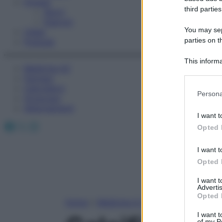
Fitness
third parties
Sport
Esercizi
You may sepa
Video
parties on t
Podcast
This informa
Medicina AZ
Participants
Farmaci
Calcolatori
Please note
Persona
Oroscopo
information 
Abbonamenti
deny consent
I want t
in below Go
Facebook
X
Instagram
Opted 
I want t
Opted 
I want 
Advertis
Opted 
Home
»
Medicina A-Z
I want t
of my P