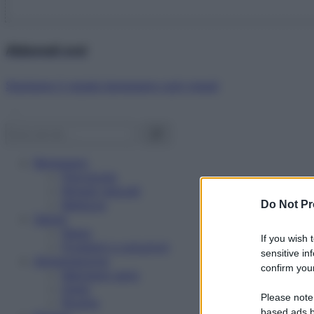
Abbonati ora!
Starbene ti regala benessere ogni mese!
Benessere
Psicologia
Rimedi naturali
Bellezza
Do Not Pr
Salute
News
If you wish 
Problemi e soluzioni
sensitive in
Alimentazione
confirm your
Mangiare sano
Diete
Please note
Ricette
based ads b