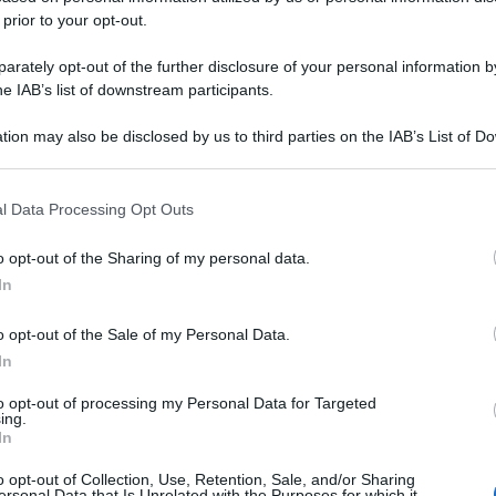
 prior to your opt-out.
rately opt-out of the further disclosure of your personal information by
he IAB’s list of downstream participants.
tion may also be disclosed by us to third parties on the IAB’s List of 
 that may further disclose it to other third parties.
 that this website/app uses one or more Google services and may gath
l Data Processing Opt Outs
including but not limited to your visit or usage behaviour. You may click 
 to Google and its third-party tags to use your data for below specifi
o opt-out of the Sharing of my personal data.
ogle consent section.
In
o opt-out of the Sale of my Personal Data.
In
to opt-out of processing my Personal Data for Targeted
ing.
In
o opt-out of Collection, Use, Retention, Sale, and/or Sharing
ersonal Data that Is Unrelated with the Purposes for which it