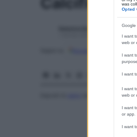
Calcificazio
was col
Opted 
Google 
Redazione Starbene
1 Gennaio 2025 – Lettura 1 minuto
I want t
web or d
Google
Discover
Fon
Seguici su
I want t
purpose
I want 
I want t
Depositi di
calcio
nelle pareti dell’
aorta
,
s
web or d
I want t
or app.
I want t