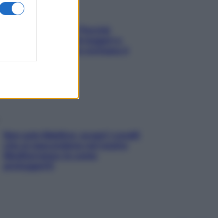
Fame dopo cena? Perché
succede e 6 snack leggeri e
appetitosi che non rovinano il
sonno
Non solo Maldive: scopri i coralli
che si nascondono nel nostro
Mediterraneo (e come
proteggerli)