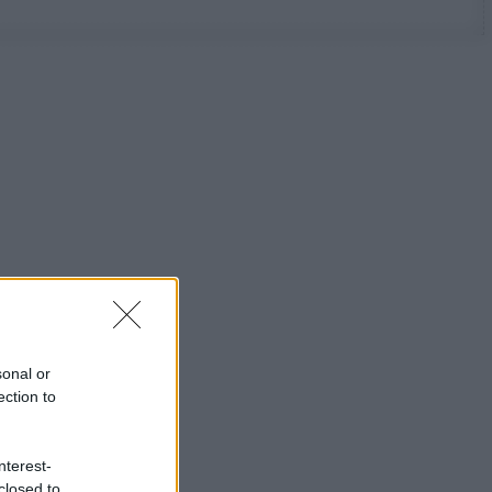
sonal or
ection to
nterest-
closed to