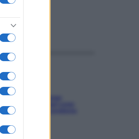
ggi anche
Capelli spezzati lungo
l’attaccatura? Scopri come
risolvere l’annoso problema