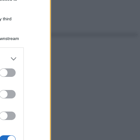
 third
Downstream
er and store
to grant or
ed purposes