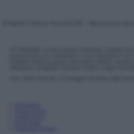
© Belpietro Edizioni Periodiche SRL – Riproduzione riser
ATTENZIONE: Le informazioni contenute in questo sito 
prescrizione di un trattamento, e non intendono e non 
chiedere sempre il parere del proprio medico curante e/o
necessario contattare il proprio medico. Leggi il Discl
Tutti i diritti riservati. Le immagini utilizzate negli ar
Informativa
Privacy Policy
Cookie Policy
Note Legali
Preferenze Privacy