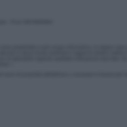
vata – P.Iva 13673600964
sono presentate a solo scopo informativo, in nessun caso p
devono in alcun modo sostituire il rapporto diretto medico-p
 di specialisti riguardo qualsiasi indicazione riportata. Se
aimer »
ticoli sono di proprietà dell’editore o concesse in licenza per 