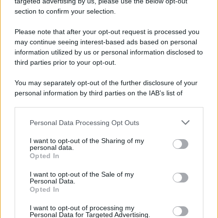
targeted advertising by us, please use the below opt-out
Note Legali
section to confirm your selection.
Preferenze Privacy
Please note that after your opt-out request is processed you
may continue seeing interest-based ads based on personal
information utilized by us or personal information disclosed to
third parties prior to your opt-out.
You may separately opt-out of the further disclosure of your
personal information by third parties on the IAB’s list of
downstream participants.
Personal Data Processing Opt Outs
This information may also be disclosed by us to third parties
on the IAB’s List of Downstream Participants that may further
I want to opt-out of the Sharing of my
disclose it to other third parties.
personal data.
Opted In
Please note that this website/app uses one or more Google
services and may gather and store information including but
I want to opt-out of the Sale of my
Personal Data.
not limited to your visit or usage behaviour. You may click to
Opted In
grant or deny consent to Google and its third-party tags to
use your data for below specified purposes in below Google
I want to opt-out of processing my
consent section.
Personal Data for Targeted Advertising.