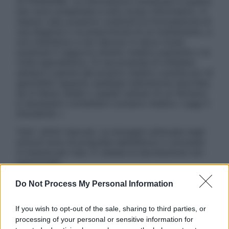
ATTENZIONE: Le informazioni contenute in questo
sito sono presentate a solo scopo informativo, in
nessun caso possono costituire la formulazione di
una diagnosi o la prescrizione di un trattamento, e
non intendono e non devono in alcun modo
sostituire il rapporto diretto medico-paziente o la
visita specialistica. Si raccomanda di chiedere
sempre il parere del proprio medico curante e/o di
specialisti riguardo qualsiasi indicazione riportata.
Se si hanno dubbi o quesiti sull’uso di un farmaco
è necessario contattare il proprio medico. Leggi il
Disclaimer »
Tutti i diritti riservati. Le immagini utilizzate negli
articoli sono di proprietà dell’editore o concesse
in licenza per l’uso. È vietata la riproduzione non
autorizzata.
Do Not Process My Personal Information
Informativa
If you wish to opt-out of the sale, sharing to third parties, or
Privacy Policy
processing of your personal or sensitive information for
Cookie Policy