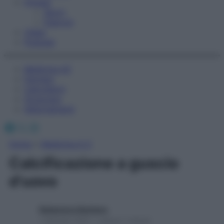
Fitness
Sport
Esercizi
Video
Podcast
Medicina AZ
Farmaci
Calcolatori
Oroscopo
Abbonamenti
Facebook
X
Instagram
Home
»
Medicina A-Z
Calcificazione a guscio
d’uovo
Redazione Starbene
1 Gennaio 2025 – Lettura 1 minuto