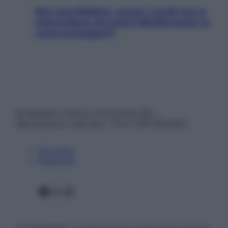
Non solo Maldive: scopri i coralli che si
nascondono nel nostro Mediterraneo (e
come proteggerli)
© Belpietro Edizioni Periodiche SRL –
Riproduzione riservata – P.Iva 13673600964
Chi siamo
Pubblicità
Facebook
X
Instagram