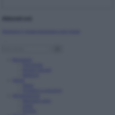
Abbonati ora!
Starbene ti regala benessere ogni mese!
Benessere
Psicologia
Rimedi naturali
Bellezza
Salute
News
Problemi e soluzioni
Alimentazione
Mangiare sano
Diete
Ricette