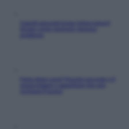
Capelli spezzati lungo l’attaccatura?
Scopri come risolvere l’annoso
problema
Fame dopo cena? Perché succede e 6
snack leggeri e appetitosi che non
rovinano il sonno