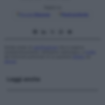
Seguici su
Google
Discover
Fonti preferite
Sottile strato di
calcificazione
che si osserva
caratteristicamente, nell’esame radiologico, a
livello
dei linfonodi polmonari di un paziente
affetto
da
silicosi
.
Leggi anche