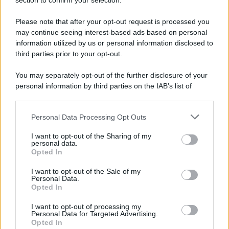
Note Legali
section to confirm your selection.
Preferenze Privacy
Please note that after your opt-out request is processed you
may continue seeing interest-based ads based on personal
information utilized by us or personal information disclosed to
third parties prior to your opt-out.
You may separately opt-out of the further disclosure of your
personal information by third parties on the IAB’s list of
downstream participants.
Personal Data Processing Opt Outs
This information may also be disclosed by us to third parties
on the IAB’s List of Downstream Participants that may further
I want to opt-out of the Sharing of my
disclose it to other third parties.
personal data.
Opted In
Please note that this website/app uses one or more Google
services and may gather and store information including but
I want to opt-out of the Sale of my
Personal Data.
not limited to your visit or usage behaviour. You may click to
Opted In
grant or deny consent to Google and its third-party tags to
use your data for below specified purposes in below Google
I want to opt-out of processing my
consent section.
Personal Data for Targeted Advertising.
Opted In