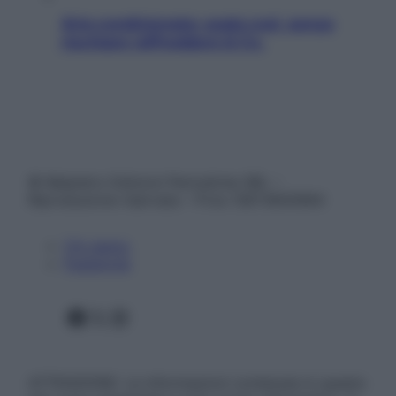
Aria condizionata: usala così, senza
rischiare raffreddore & Co.
© Belpietro Edizioni Periodiche SRL –
Riproduzione riservata – P.Iva 13673600964
Chi siamo
Pubblicità
Facebook
X
Instagram
ATTENZIONE: Le informazioni contenute in questo