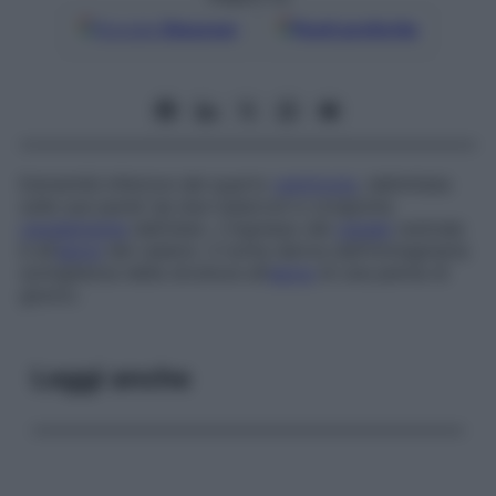
Google
Discover
Fonti preferite
Estremità inferiore del quarto
ventricolo
, delimitata
sulle sue pareti da due tubercoli e congiunta
caudalmente
dall’obex. L’ingresso del
canale
centrale
è all’
apice
del calamo. Il nome deriva dall’immaginaria
somiglianza della struttura all’
apice
di una penna di
giunco.
Leggi anche