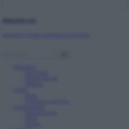
Abbonati ora!
Starbene ti regala benessere ogni mese!
Benessere
Psicologia
Rimedi naturali
Bellezza
Salute
News
Problemi e soluzioni
Alimentazione
Mangiare sano
Diete
Ricette