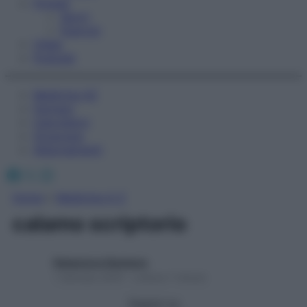
Fitness
Sport
Esercizi
Video
Podcast
Medicina AZ
Farmaci
Calcolatori
Oroscopo
Abbonamenti
Facebook
X
Instagram
Home
»
Medicina A-Z
calamo scriptorio
Redazione Starbene
1 Gennaio 2025 – Lettura 1 minuto
Seguici su